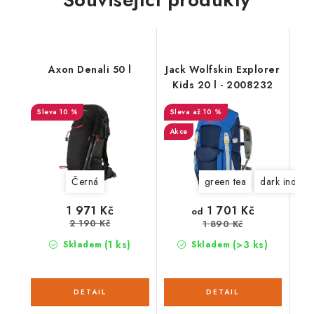
Axon Denali 50 l
Jack Wolfskin Explorer
Kids 20 l - 2008232
10 %
až 10 %
Akce
Černá
green tea
dark indigo
1 701 Kč
1 971 Kč
od
2 190 Kč
1 890 Kč
(1 ks)
(>3 ks)
Skladem
Skladem