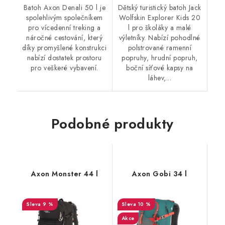
Batoh Axon Denali 50 l je
Dětský turistický batoh Jack
spolehlivým společníkem
Wolfskin Explorer Kids 20
pro vícedenní treking a
l pro školáky a malé
náročné cestování, který
výletníky. Nabízí pohodlné
díky promyšlené konstrukci
polstrované ramenní
nabízí dostatek prostoru
popruhy, hrudní popruh,
pro veškeré vybavení.
boční síťové kapsy na
láhev,...
Podobné produkty
Axon Monster 44 l
Axon Gobi 34 l
9 %
10 %
Akce