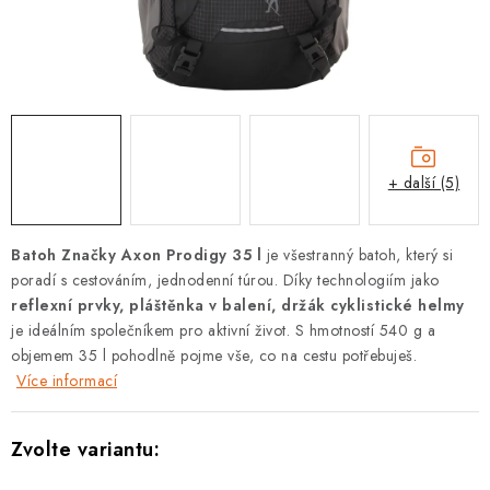
PODLE AKTIVITY
ZNAČKY
Doprava a platba
Vše o nákupu
Kontakty
Poradna
O nás
Blog
+ další (5)
Batoh Značky Axon Prodigy 35 l
je všestranný batoh, který si
poradí s cestováním, jednodenní túrou. Díky technologiím jako
reflexní prvky, pláštěnka v balení, držák cyklistické helmy
je ideálním společníkem pro aktivní život. S hmotností 540 g a
objemem 35 l pohodlně pojme vše, co na cestu potřebuješ.
Více informací