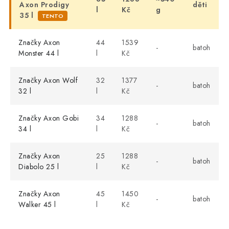
Axon Prodigy
děti
l
Kč
g
35 l
TENTO
Značky Axon
44
1539
-
batoh
Monster 44 l
l
Kč
Značky Axon Wolf
32
1377
-
batoh
32 l
l
Kč
Značky Axon Gobi
34
1288
-
batoh
34 l
l
Kč
Značky Axon
25
1288
-
batoh
Diabolo 25 l
l
Kč
Značky Axon
45
1450
-
batoh
Walker 45 l
l
Kč