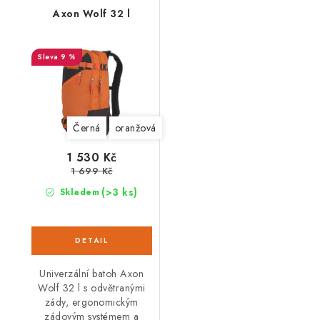
Axon Wolf 32 l
9 %
Černá
oranžová
1 530 Kč
1 699 Kč
(>3 ks)
Skladem
Univerzální batoh Axon
Wolf 32 l s odvětranými
zády, ergonomickým
zádovým systémem a