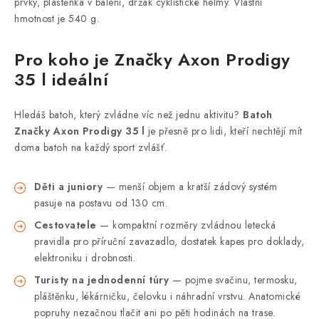
prvky, pláštěnka v balení, držák cyklistické helmy. Vlastní
hmotnost je 540 g.
Pro koho je Značky Axon Prodigy
35 l ideální
Hledáš batoh, který zvládne víc než jednu aktivitu?
Batoh
Značky Axon Prodigy 35 l
je přesně pro lidi, kteří nechtějí mít
doma batoh na každý sport zvlášť.
Děti a juniory
— menší objem a kratší zádový systém
pasuje na postavu od 130 cm.
Cestovatele
— kompaktní rozměry zvládnou letecká
pravidla pro příruční zavazadlo, dostatek kapes pro doklady,
elektroniku i drobnosti.
Turisty na jednodenní túry
— pojme svačinu, termosku,
pláštěnku, lékárničku, čelovku i náhradní vrstvu. Anatomické
popruhy nezačnou tlačit ani po pěti hodinách na trase.