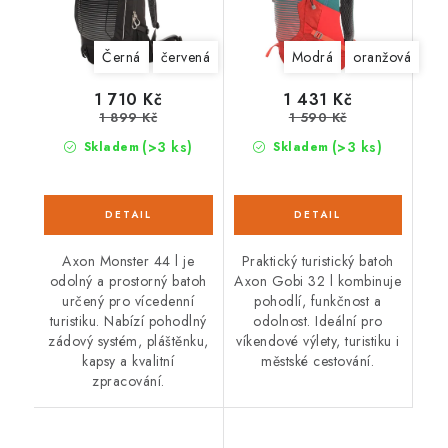
Černá
červená
Modrá
oranžová
1 710 Kč
1 431 Kč
1 899 Kč
1 590 Kč
(>3 ks)
(>3 ks)
Skladem
Skladem
Axon Monster 44 l je
Praktický turistický batoh
odolný a prostorný batoh
Axon Gobi 32 l kombinuje
určený pro vícedenní
pohodlí, funkčnost a
turistiku. Nabízí pohodlný
odolnost. Ideální pro
zádový systém, pláštěnku,
víkendové výlety, turistiku i
kapsy a kvalitní
městské cestování.
zpracování.