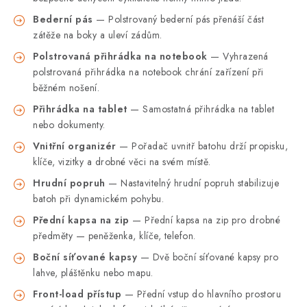
Bederní pás
— Polstrovaný bederní pás přenáší část
zátěže na boky a uleví zádům.
Polstrovaná přihrádka na notebook
— Vyhrazená
polstrovaná přihrádka na notebook chrání zařízení při
běžném nošení.
Přihrádka na tablet
— Samostatná přihrádka na tablet
nebo dokumenty.
Vnitřní organizér
— Pořadač uvnitř batohu drží propisku,
klíče, vizitky a drobné věci na svém místě.
Hrudní popruh
— Nastavitelný hrudní popruh stabilizuje
batoh při dynamickém pohybu.
Přední kapsa na zip
— Přední kapsa na zip pro drobné
předměty — peněženka, klíče, telefon.
Boční síťované kapsy
— Dvě boční síťované kapsy pro
lahve, pláštěnku nebo mapu.
Front-load přístup
— Přední vstup do hlavního prostoru