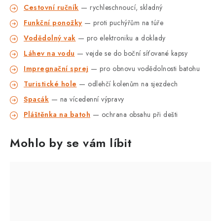
Cestovní ručník
— rychleschnoucí, skladný
Funkční ponožky
— proti puchýřům na túře
Vodědolný vak
— pro elektroniku a doklady
Láhev na vodu
— vejde se do boční síťované kapsy
Impregnační sprej
— pro obnovu vodědolnosti batohu
Turistické hole
— odlehčí kolenům na sjezdech
Spacák
— na vícedenní výpravy
Pláštěnka na batoh
— ochrana obsahu při dešti
Mohlo by se vám líbit