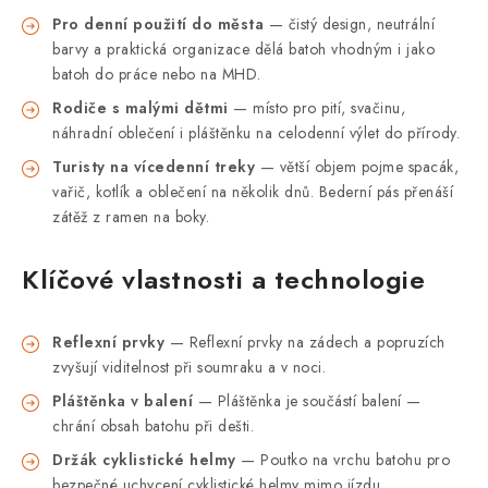
Pro denní použití do města
— čistý design, neutrální
barvy a praktická organizace dělá batoh vhodným i jako
batoh do práce nebo na MHD.
Rodiče s malými dětmi
— místo pro pití, svačinu,
náhradní oblečení i pláštěnku na celodenní výlet do přírody.
Turisty na vícedenní treky
— větší objem pojme spacák,
vařič, kotlík a oblečení na několik dnů. Bederní pás přenáší
zátěž z ramen na boky.
Klíčové vlastnosti a technologie
Reflexní prvky
— Reflexní prvky na zádech a popruzích
zvyšují viditelnost při soumraku a v noci.
Pláštěnka v balení
— Pláštěnka je součástí balení —
chrání obsah batohu při dešti.
Držák cyklistické helmy
— Poutko na vrchu batohu pro
bezpečné uchycení cyklistické helmy mimo jízdu.