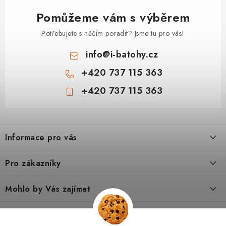
Pomůžeme vám s výběrem
Potřebujete s něčím poradit? Jsme tu pro vás!
info
@
i-batohy.cz
+420 737 115 363
+420 737 115 363
Z
á
Informace pro vás
p
a
Doprava a platba
Pro zákazníky
t
Vše o nákupu
í
Podmínky ochrany osobní údaje
Mohlo by Vás zajímat
Kontakty
Obchodní podmínky
Dárkové poukazy
Tipy a rady
Poradna
Reklamační řád