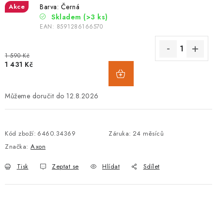
Akce
Barva: Černá
Skladem
(>3 ks)
EAN:
8591286166570
1 590 Kč
1 431 Kč
12.8.2026
Kód zboží:
6460.34369
Záruka
:
24 měsíců
Značka:
Axon
Tisk
Zeptat se
Hlídat
Sdílet