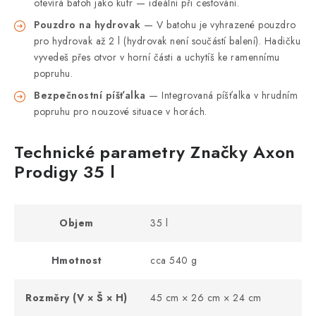
otevírá batoh jako kufr — ideální při cestování.
Pouzdro na hydrovak
— V batohu je vyhrazené pouzdro
pro hydrovak až 2 l (hydrovak není součástí balení). Hadičku
vyvedeš přes otvor v horní části a uchytíš ke ramennímu
popruhu.
Bezpečnostní píšťalka
— Integrovaná píšťalka v hrudním
popruhu pro nouzové situace v horách.
Technické parametry Značky Axon
Prodigy 35 l
Objem
35 l
Hmotnost
cca 540 g
Rozměry (V × Š × H)
45 cm × 26 cm × 24 cm