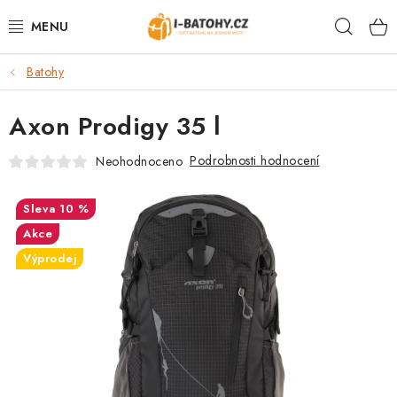
Přejít
Hleda
na
obsah
Batohy
VÝPRODEJ %
Axon Prodigy 35 l
BATOHY
Podrobnosti hodnocení
Neohodnoceno
TAŠKY, KABELKY
10 %
CESTOVNÍ ZAVAZADLA
Akce
Výprodej
LEDVINKY
PENĚŽENKY
DOPLŇKY A PŘÍSLUŠENSTVÍ