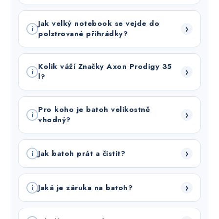
Jak velký notebook se vejde do
›
i
polstrované přihrádky?
Kolik váží Značky Axon Prodigy 35
›
i
l?
Pro koho je batoh velikostně
›
i
vhodný?
›
Jak batoh prát a čistit?
i
›
Jaká je záruka na batoh?
i