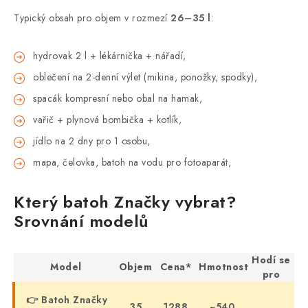
Typický obsah pro objem v rozmezí
26–35 l
:
hydrovak 2 l + lékárnička + nářadí,
oblečení na 2-denní výlet (mikina, ponožky, spodky),
spacák kompresní nebo obal na hamak,
vařič + plynová bombička + kotlík,
jídlo na 2 dny pro 1 osobu,
mapa, čelovka, batoh na vodu pro fotoaparát,
Který batoh Značky vybrat?
Srovnání modelů
Hodí se
Model
Objem
Cena*
Hmotnost
pro
👉 Batoh Značky
35
1288
~540