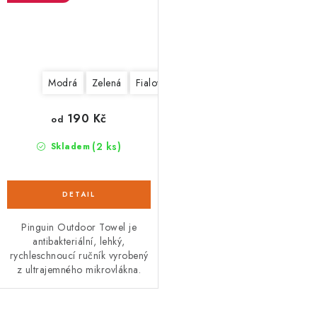
Modrá
Zelená
Fialová
šedá
oranžová
190 Kč
od
(2 ks)
Skladem
Pinguin Outdoor Towel je
antibakteriální, lehký,
rychleschnoucí ručník vyrobený
z ultrajemného mikrovlákna.