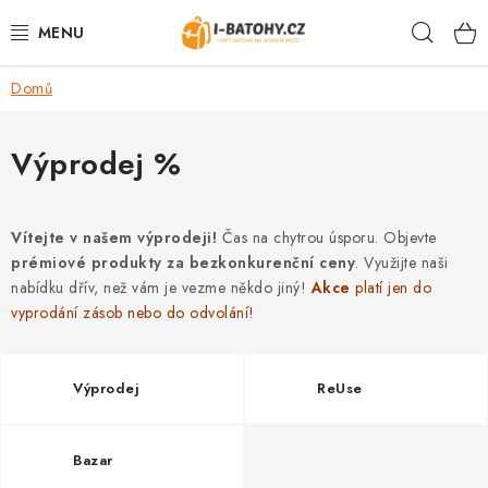
Přejít
Hleda
na
obsah
Domů
VÝPRODEJ %
BATOHY
Výprodej %
TAŠKY, KABELKY
Vítejte v našem výprodeji!
Čas na chytrou úsporu. Objevte
prémiové produkty za bezkonkurenční ceny
CESTOVNÍ ZAVAZADLA
. Využijte naši
nabídku dřív, než vám je vezme někdo jiný!
Akce
platí jen do
vyprodání zásob nebo do odvolání!
LEDVINKY
PENĚŽENKY
Výprodej
ReUse
DOPLŇKY A PŘÍSLUŠENSTVÍ
Bazar