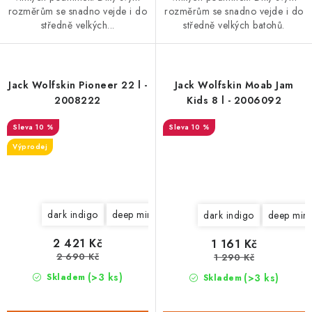
rozměrům se snadno vejde i do
rozměrům se snadno vejde i do
středně velkých...
středně velkých batohů.
Jack Wolfskin Pioneer 22 l -
Jack Wolfskin Moab Jam
2008222
Kids 8 l - 2006092
10 %
10 %
Výprodej
dark indigo
deep mint
dark indigo
deep mint
2 421 Kč
1 161 Kč
2 690 Kč
1 290 Kč
(>3 ks)
(>3 ks)
Skladem
Skladem