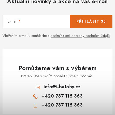
Aktuální novinky a akce na váš e-mail
s
u
E-mail
PŘIHLÁSIT SE
Vložením e-mailu souhlasíte s
podmínkami ochrany osobních údajů
Pomůžeme vám s výběrem
Potřebujete s něčím poradit? Jsme tu pro vás!
info
@
i-batohy.cz
+420 737 115 363
+420 737 115 363