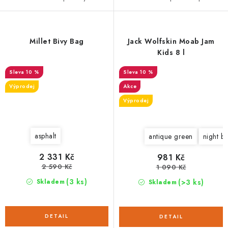
Millet Bivy Bag
Jack Wolfskin Moab Jam
Kids 8 l
10 %
10 %
Výprodej
Akce
Výprodej
asphalt
antique green
night bl
2 331 Kč
981 Kč
2 590 Kč
1 090 Kč
(3 ks)
(>3 ks)
Skladem
Skladem