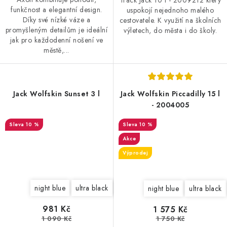
Track Jack 10 l - 2009212 který
funkčnost a elegantní design.
uspokojí nejednoho malého
Díky své nízké váze a
cestovatele. K využití na školních
promyšleným detailům je ideální
výletech, do města i do školy.
jak pro každodenní nošení ve
městě,...
Jack Wolfskin Sunset 3 l
Jack Wolfskin Piccadilly 15 l
- 2004005
10 %
10 %
Akce
Výprodej
night blue
ultra black
tulip red
asphalt
dusty grey
night blue
ultra black
981 Kč
1 575 Kč
1 090 Kč
1 750 Kč