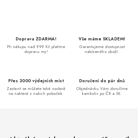
O
v
l
á
d
Doprava ZDARMA!
Vše máme SKLADEM!
a
Při nákupu nad 999 Kč platíme
Garantujeme dostupnost
dopravu my!
nabízeného zboží.
c
í
p
r
Přes 3000 výdejních míst
Doručení do pár dnů
v
Zastavit se můžete také osobně
Objednávku Vám doručíme
k
na nakteré z našich poboček.
kamkoliv po ČR a SK.
y
v
ý
p
i