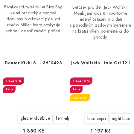
Bivakovací pytel Millet Bivy Bag
Batůžek pro děti Jack Wolfskin
velmi praktický a cenově
Moab Jam Kids 8 l sportovně
dostupný bivakovací pytel od
laděný batůžek pro děti
značky Millet, který poskytuje
s pohodlným zádovým systémem
pohodlí v nepříznivém počasí.
na kratší výlety po městě či do
přírody.
Deuter Kikki 8 l - 3610423
Jack Wolfskin Little Ori 12 l
9 %
10 %
Akce
Akce
Výprodej
glacier-dustblue
fern-alpinegreen
mandarine-redwood
blue capri
night blue
1 350 Kč
1 197 Kč