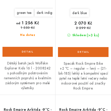
green tea
dark indigo
dark blue
1 256 Kč
2 070 Kč
od
1 550 Kč
2 299 Kč
(>3 ks)
Na dotaz
Skladem
Dětský batoh Jack Wolfskin
Spacák Rock Empire Bike
Explorer Kids 16 l - 2008242
+2 °C – regular – levý – (21-
s pohodlným polstrováním
bik-185) lehký a kompaktní spací
ramenních popruhů a kvalitním
pytel na teplé letní večery nebo
zádovým systémem pro malé
indoorové použití od značky
výletníky.
Rock Empire.
Rock Empire Arktida -9°C -
Rock Empire Arktida -9°C -