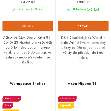
1 499 Kč
1 330 Kč
(>3 ks)
(>3 ks)
Skladem
Skladem
Dětský batůžek Deuter Kikki 8 l -
Dětský batůžek Jack Wolfskin
3610423 vhodný pro vaše děti
Little Ori 12 l velmi pohodlný
od 3 let. Jeho design nejlépe
dětský batůže na jednodenní
vynikne při cestě do zologické
výlety do přírody, ale i do
zahrady nebo při výletech se
města.
školkou
Warmpeace Shelter
Axon Nippon 14 l
10 %
10 %
Akce
Výprodej