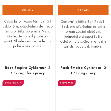
Cyklo batoh Axon Mamba 15 l
Cestovní taštička Boll Pack-It-
cyklo tůra, odpolední výlet nebo
Sack pro přehledné balení a
jen projížďka po práci? Na to
organizování oblečení.
vše lez tento lehký batůžek
Jednoduše si uspořádáte
využít. Skvěle sedí na zádech a
oblečení dle svého a vyndat a
pobere vše co má.
zandat bude pak hračka.
Rock Empire Cyklotour -2
Rock Empire Cyklotour -2
C° - regular - pravý
C° Long - levý
až 9 %
9 %