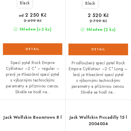
Black
Black
2 250 Kč
2 520 Kč
od
2 499 Kč
2 799 Kč
(>3 ks)
(2 ks)
Skladem
Skladem
Spací pytel Rock Empire
Prodloužený spací pytel Rock
Cyklotour –2 C° – regular –
Empire Cyklotour –2 C° Long –
pravý je třísezónní spací pytel
levý je třísezónní spací pytel
s výbornými technickými
s výbornými technickými
parametry a příznivou cenou.
parametry a příznivou cenou.
Skvěle se hodí na...
Skvěle se hodí na...
Jack Wolfskin Boomtown 8 l
Jack Wolfskin Piccadilly 15 l
2004004