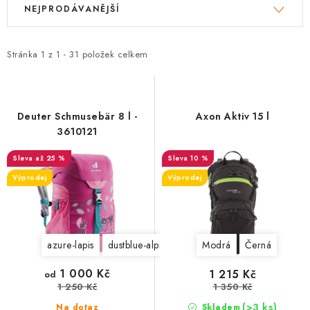
NEJPRODÁVANĚJŠÍ
ý
a
p
z
i
e
Stránka
1
z
1
-
31
položek celkem
s
n
p
í
r
p
Deuter Schmusebär 8 l -
Axon Aktiv 15 l
o
r
3610121
d
o
až 25 %
10 %
u
d
Výprodej
Výprodej
k
u
t
k
ů
t
azure-lapis
dustblue-alpinegreen
kiwi artic
Modrá
Černá
ů
1 000 Kč
1 215 Kč
od
1 250 Kč
1 350 Kč
(>3 ks)
Na dotaz
Skladem