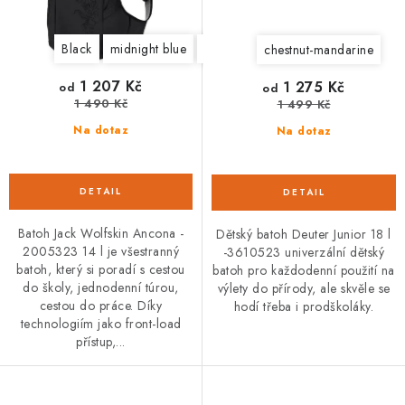
Black
midnight blue
asphalt
teal grey
afterglow
chestnut-mandarine
1 207 Kč
1 275 Kč
od
od
1 490 Kč
1 499 Kč
Na dotaz
Na dotaz
Batoh Jack Wolfskin Ancona -
Dětský batoh Deuter Junior 18 l
2005323 14 l je všestranný
-3610523 univerzální dětský
batoh, který si poradí s cestou
batoh pro každodenní použití na
do školy, jednodenní túrou,
výlety do přírody, ale skvěle se
cestou do práce. Díky
hodí třeba i prodškoláky.
technologiím jako front-load
přístup,...