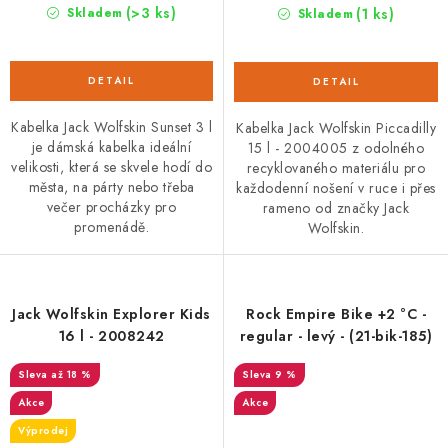
(>3 ks)
(1 ks)
Skladem
Skladem
Kabelka Jack Wolfskin Sunset 3 l
Kabelka Jack Wolfskin Piccadilly
je dámská kabelka ideální
15 l - 2004005 z odolného
velikosti, která se skvele hodí do
recyklovaného materiálu pro
města, na párty nebo třeba
každodenní nošení v ruce i přes
večer procházky pro
rameno od značky Jack
promenádě.
Wolfskin.
Jack Wolfskin Explorer Kids
Rock Empire Bike +2 °C -
16 l - 2008242
regular - levý - (21-bik-185)
až 18 %
9 %
Akce
Akce
Výprodej