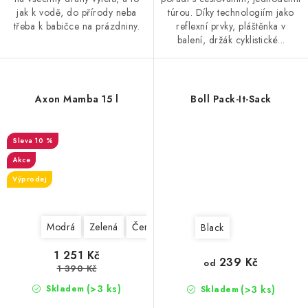
jak k vodě, do přírody neba
túrou. Díky technologiím jako
třeba k babičce na prázdniny.
reflexní prvky, pláštěnka v
balení, držák cyklistické...
Axon Mamba 15 l
Boll Pack-It-Sack
10 %
Akce
Výprodej
Modrá
Zelená
Černá
Black
1 251 Kč
239 Kč
od
1 390 Kč
(>3 ks)
(>3 ks)
Skladem
Skladem