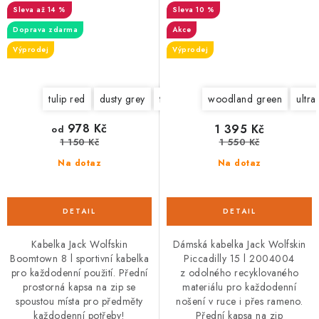
až 14 %
10 %
Doprava zdarma
Akce
Výprodej
Výprodej
tulip red
dusty grey
teal grey
afterglow
woodland green
ultra
978 Kč
1 395 Kč
od
1 150 Kč
1 550 Kč
Na dotaz
Na dotaz
Kabelka Jack Wolfskin
Dámská kabelka Jack Wolfskin
Boomtown 8 l sportivní kabelka
Piccadilly 15 l 2004004
pro každodenní použití. Přední
z odolného recyklovaného
prostorná kapsa na zip se
materiálu pro každodenní
spoustou místa pro předměty
nošení v ruce i přes rameno.
každodenní potřeby!
Přední kapsa na zip