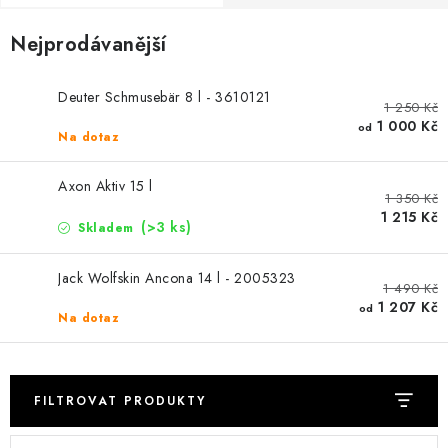
PODLE AKTIVITY
Nejprodávanější
ZNAČKY
Deuter Schmusebär 8 l - 3610121
1 250 Kč
Doprava a platba
Vše o nákupu
Kontakty
Poradna
1 000 Kč
od
Na dotaz
O nás
Blog
Axon Aktiv 15 l
1 350 Kč
1 215 Kč
(>3 ks)
Skladem
Jack Wolfskin Ancona 14 l - 2005323
1 490 Kč
1 207 Kč
od
Na dotaz
FILTROVAT PRODUKTY
V
Ř