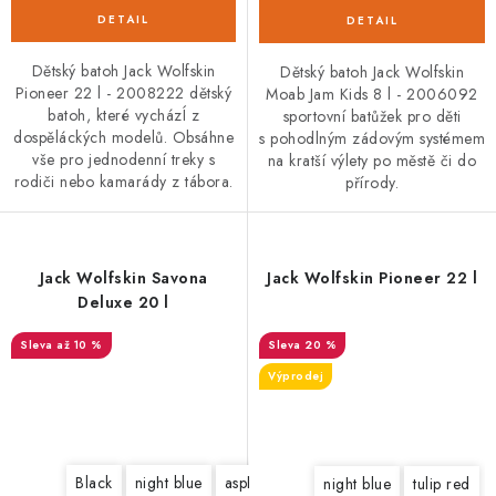
Dětský batoh Jack Wolfskin
Dětský batoh Jack Wolfskin
Pioneer 22 l - 2008222 dětský
Moab Jam Kids 8 l - 2006092
batoh, které vycházÍ z
sportovní batůžek pro děti
dospěláckých modelů. Obsáhne
s pohodlným zádovým systémem
vše pro jednodenní treky s
na kratší výlety po městě či do
rodiči nebo kamarády z tábora.
přírody.
Jack Wolfskin Savona
Jack Wolfskin Pioneer 22 l
Deluxe 20 l
až 10 %
20 %
Výprodej
Black
night blue
asphalt
teal grey
light blush
aft
night blue
tulip red