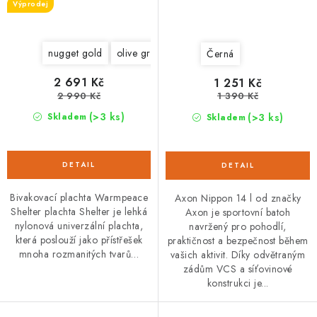
Výprodej
nugget gold
olive green
Černá
2 691 Kč
1 251 Kč
2 990 Kč
1 390 Kč
(>3 ks)
(>3 ks)
Skladem
Skladem
Bivakovací plachta Warmpeace
Axon Nippon 14 l od značky
Shelter plachta Shelter je lehká
Axon je sportovní batoh
nylonová univerzální plachta,
navržený pro pohodlí,
která poslouží jako přístřešek
praktičnost a bezpečnost během
mnoha rozmanitých tvarů…
vašich aktivit. Díky odvětraným
zádům VCS a síťovinové
konstrukci je...