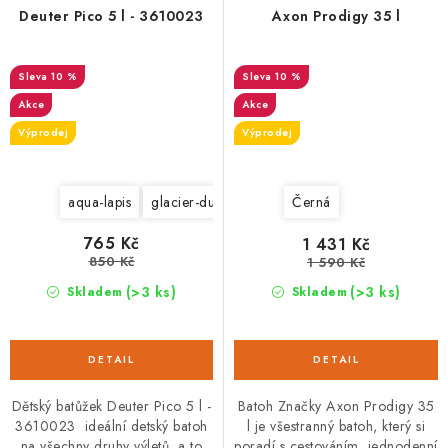
Deuter Pico 5 l - 3610023
Axon Prodigy 35 l
10 %
10 %
Akce
Akce
Výprodej
Výprodej
aqua-lapis
glacier-dustblue
papaya-lava
corn-turmeri
Černá
765 Kč
1 431 Kč
850 Kč
1 590 Kč
(>3 ks)
(>3 ks)
Skladem
Skladem
Dětský batůžek Deuter Pico 5 l -
Batoh Značky Axon Prodigy 35
3610023 ideální detský batoh
l je všestranný batoh, který si
na všechny druhy výletů, a to
poradí s cestováním, jednodenní