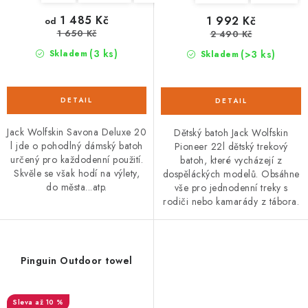
1 485 Kč
1 992 Kč
od
1 650 Kč
2 490 Kč
(3 ks)
(>3 ks)
Skladem
Skladem
Jack Wolfskin Savona Deluxe 20
Dětský batoh Jack Wolfskin
l jde o pohodlný dámský batoh
Pioneer 22l dětský trekový
určený pro každodenní použití.
batoh, které vycházejí z
Skvěle se však hodí na výlety,
dospěláckých modelů. Obsáhne
do města...atp.
vše pro jednodenní treky s
rodiči nebo kamarády z tábora.
Pinguin Outdoor towel
až 10 %