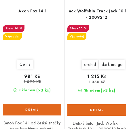
Axon Fox 14 l
Jack Wolfskin Track Jack 10 l
- 2009212
10 %
10 %
Výprodej
Výprodej
Černá
orchid
dark indigo
981 Kč
1 215 Kč
1 090 Kč
1 350 Kč
(>3 ks)
(>3 ks)
Skladem
Skladem
Batoh Fox 14 l od české značky
Dětský batoh Jack Wolfskin
Axon kombinuje pohodlí,