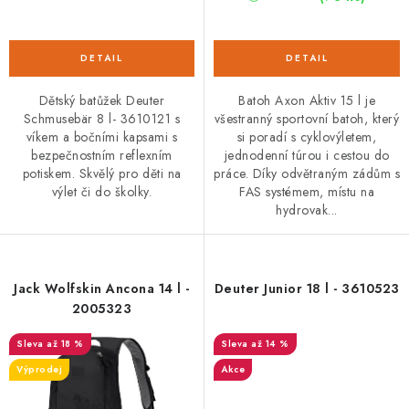
Dětský batůžek Deuter
Batoh Axon Aktiv 15 l je
Schmusebär 8 l- 3610121 s
všestranný sportovní batoh, který
víkem a bočními kapsami s
si poradí s cyklovýletem,
bezpečnostním reflexním
jednodenní túrou i cestou do
potiskem. Skvělý pro děti na
práce. Díky odvětraným zádům s
výlet či do školky.
FAS systémem, místu na
hydrovak...
Jack Wolfskin Ancona 14 l -
Deuter Junior 18 l - 3610523
2005323
až 18 %
až 14 %
Výprodej
Akce