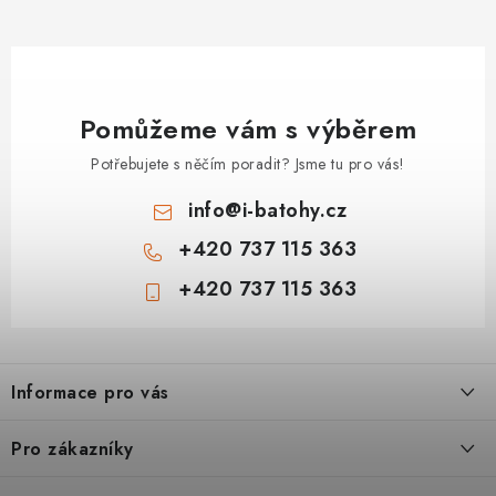
Pomůžeme vám s výběrem
Potřebujete s něčím poradit? Jsme tu pro vás!
info
@
i-batohy.cz
+420 737 115 363
+420 737 115 363
Z
á
Informace pro vás
p
a
Doprava a platba
Pro zákazníky
t
Vše o nákupu
Podmínky ochrany osobní údaje