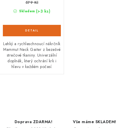
579 Kč
(>3 ks)
Skladem
Lehký a rychleschnoucí nákrčník
Mammut Neck Gaiter z bezešvé
strečové tkaniny. Univerzální
doplněk, který ochrání krk i
hlavu v každém počasí.
O
v
l
á
d
Doprava ZDARMA!
Vše máme SKLADEM!