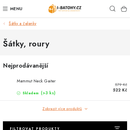
Přejít
Hleda
na
obsah
Šátky a čelenky
VÝPRODEJ %
BATOHY
Šátky, roury
TAŠKY, KABELKY
Nejprodávanější
CESTOVNÍ ZAVAZADLA
Mammut Neck Gaiter
579 Kč
LEDVINKY
522 Kč
(>3 ks)
Skladem
PENĚŽENKY
Zobrazit více produktů
DOPLŇKY A PŘÍSLUŠENSTVÍ
FILTROVAT PRODUKTY