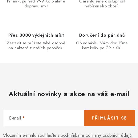
a
Při nákupu nad 999 Kč platíme
Garantujeme dostupnost
dopravu my!
nabízeného zboží.
c
í
p
r
Přes 3000 výdejních míst
Doručení do pár dnů
v
Zastavit se můžete také osobně
Objednávku Vám doručíme
k
na nakteré z našich poboček.
kamkoliv po ČR a SK.
y
v
ý
p
i
Aktuální novinky a akce na váš e-mail
s
u
E-mail
PŘIHLÁSIT SE
Vložením e-mailu souhlasíte s
podmínkami ochrany osobních údajů