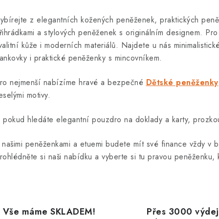
v
ybírejte z elegantních kožených peněženek, praktických pen
řihrádkami a stylových peněženek s originálním designem.
Pro
á
valitní kůže i moderních materiálů. Najdete u nás minimalistic
d
ankovky i praktické peněženky s mincovníkem.
a
ro nejmenší nabízíme hravé a bezpečné
Dětské peněženky
c
eselými motivy.
 pokud hledáte elegantní pouzdro na doklady a karty, prozko
p
 našimi peněženkami a etuemi budete mít své finance vždy v 
v
rohlédněte si naši nabídku a vyberte si tu pravou peněženku, k
k
y
v
Vše máme SKLADEM!
Přes 3000 výdej