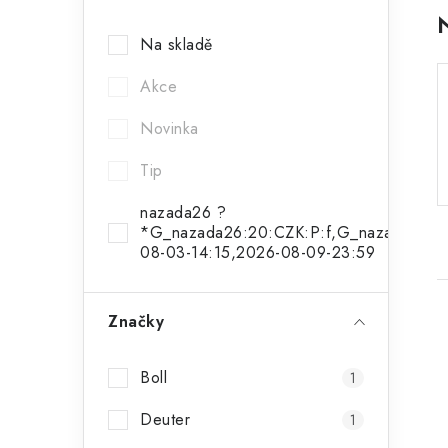
a
Na skladě
n
Akce
n
í
Novinka
p
Tip
a
nazada26 ?
*G_nazada26:20:CZK:P:f,G_nazada26a:1
n
08-03-14:15,2026-08-09-23:59
e
l
Značky
Boll
1
Deuter
1