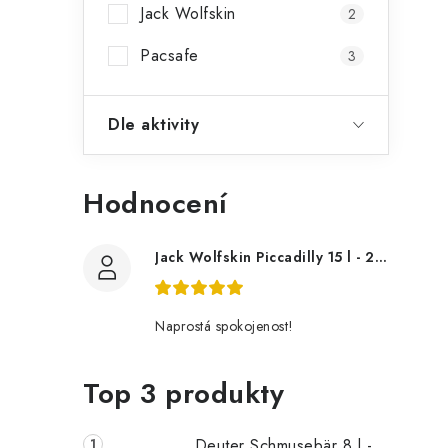
i
Jack Wolfskin
2
Pacsafe
3
Dle aktivity
Hodnocení
Jack Wolfskin Piccadilly 15 l - 2004005
t
Naprostá spokojenost!
Top 3 produkty
Deuter Schmusebär 8 l -