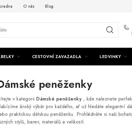
oradna
O nás
Blog
ABELKY
CESTOVNÍ ZAVAZADLA
LEDVINKY
Dámské peněženky
ítejte v kategorii
Dámské peněženky
, kde naleznete perfek
abízíme široký výběr pro každého, ať už hledáte elegantní 
ebo praktickou dětskou peněženku.
Prohlédněte si naši bohat
ůzných stylů, barev, materiálů a velikostí.