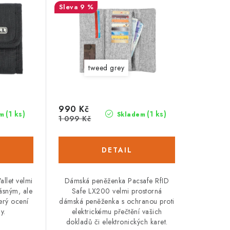
9 %
tweed grey
990 Kč
(1 ks)
(1 ks)
m
Skladem
1 099 Kč
llet velmi
Dámská peněženka Pacsafe RfID
ásným, ale
Safe LX200 velmi prostorná
erý ocení
dámská peněženka s ochranou proti
y.
elektrickému přečtění vašich
dokladů či elektronických karet.