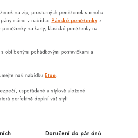
ěženek na zip, prostorných peněženek s mnoha
 pány máme v nabídce
Pánské peněženky
z
ké peněženky na karty, klasické peněženky na
s oblíbenými pohádkovými postavičkami a
umejte naši nabídku
Etue
.
bezpečí, uspořádané a stylově uložené.
terá perfektně doplní váš styl!
ních
Doručení do pár dnů