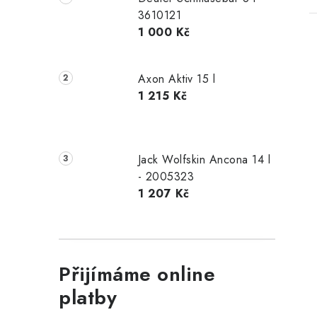
3610121
1 000 Kč
Axon Aktiv 15 l
1 215 Kč
Jack Wolfskin Ancona 14 l
- 2005323
1 207 Kč
Přijímáme online
platby