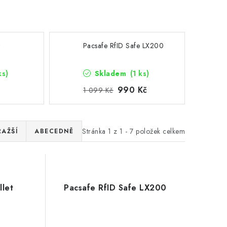
t
Pacsafe RfID Safe LX200
ks)
Skladem
(1 ks)
990 Kč
1 099 Kč
Stránka
1
z
1
-
7
položek celkem
RAŽŠÍ
ABECEDNĚ
llet
Pacsafe RfID Safe LX200