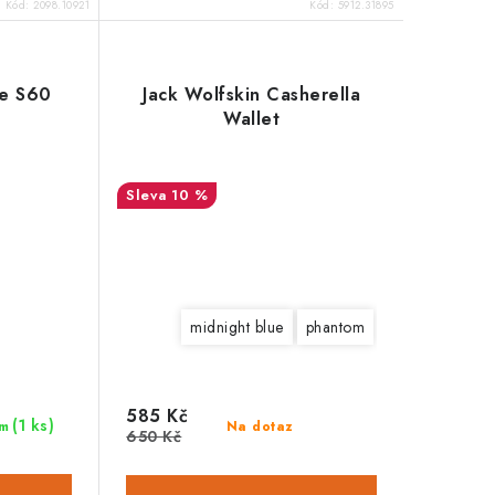
Kód:
2098.10921
Kód:
5912.31895
fe S60
Jack Wolfskin Casherella
Wallet
10 %
midnight blue
phantom
585 Kč
(1 ks)
Na dotaz
m
650 Kč