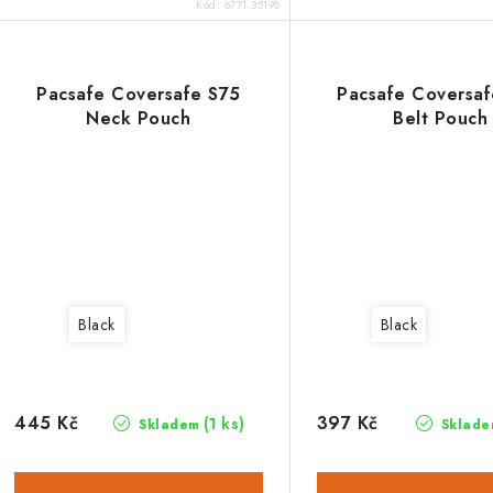
Kód:
6771.35198
Pacsafe Coversafe S75
Pacsafe Coversa
Neck Pouch
Belt Pouch
Black
Black
445 Kč
397 Kč
(1 ks)
Skladem
Sklade