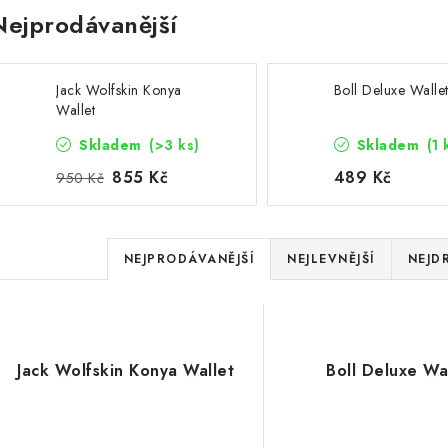
Nejprodávanější
7
0
Jack Wolfskin Konya
Boll Deluxe Walle
Wallet
0
Skladem
(>3 ks)
Skladem
(1 
0
855 Kč
489 Kč
950 Kč
5:EUR:P:f!2026-
Ř
7
NEJPRODÁVANĚJŠÍ
NEJLEVNĚJŠÍ
NEJD
a
z
V
e
Jack Wolfskin Konya Wallet
Boll Deluxe Wa
ý
n
p
í