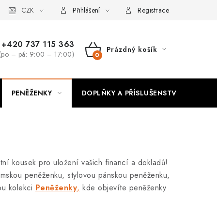
CZK
Přihlášení
Registrace
+420 737 115 363
Prázdný košík
(po – pá: 9:00 – 17:00)
NÁKUPNÍ
KOŠÍK
PENĚŽENKY
DOPLŇKY A PŘÍSLUŠENSTVÍ
PO
tní kousek pro uložení vašich financí a dokladů!
dámskou peněženku, stylovou pánskou peněženku,
ou kolekci
Peněženky
,
kde objevíte peněženky