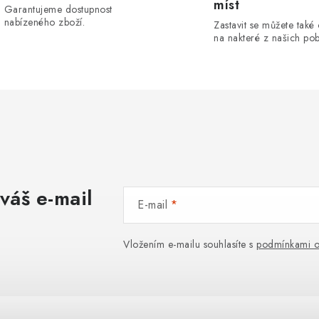
ý
míst
Garantujeme dostupnost
nabízeného zboží.
p
Zastavit se můžete také
na nakteré z našich po
s
u
váš e-mail
E-mail
Vložením e-mailu souhlasíte s
podmínkami o