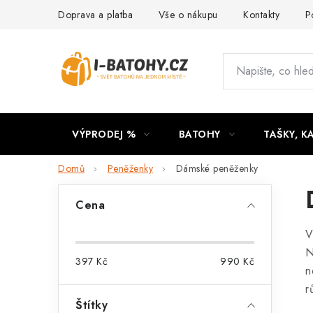
Přejít
Doprava a platba
Vše o nákupu
Kontakty
P
na
obsah
VÝPRODEJ %
BATOHY
TAŠKY, K
Domů
Peněženky
Dámské peněženky
P
Cena
o
V
s
N
397
Kč
990
Kč
t
n
r
r
Štítky