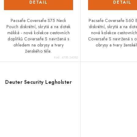
Pacsafe Coversafe S75 Neck
Pacsafe Coversafe S60 
Pouch diskrétní, skrytá a na dotek
diskrétní, skrytá a na do
měkká - nová kolekce cestovních
nová kolekce cestovníc
doplňků Coversafe S navržená s
Coversafe S navržená s 
ohledem na obrysy a tvary
obrysy a tvary ženské
ženského těla.
Kód:
4758.24282
Deuter Security Legholster