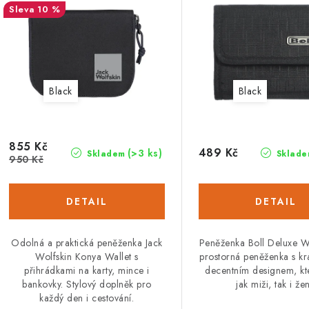
10 %
p
s
r
p
o
r
Black
Black
d
o
u
d
855 Kč
k
489 Kč
(>3 ks)
Skladem
Sklade
u
950 Kč
t
k
ů
ů
Odolná a praktická peněženka Jack
Peněženka Boll Deluxe Wa
Wolfskin Konya Wallet s
prostorná peněženka s kr
přihrádkami na karty, mince i
decentním designem, kt
bankovky. Stylový doplněk pro
jak miži, tak i žen
každý den i cestování.