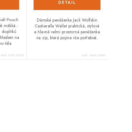
Belt Pouch
Dámská peněženka Jack Wolfskin
tek měkká -
Casherella Wallet praktická, stylová
h doplňků
a hlavně velmi prostorná peněženka
ohledem na
na zip, která pojme vše potřebné.
ho těla
Kód:
4755.24276
Kód:
3440.23048