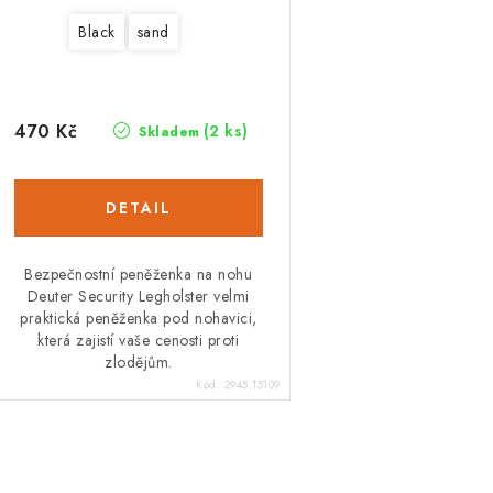
Black
sand
470 Kč
(2 ks)
Skladem
Bezpečnostní peněženka na nohu
Deuter Security Legholster velmi
praktická peněženka pod nohavici,
která zajistí vaše cenosti proti
zlodějům.
Kód:
2945.15109
O