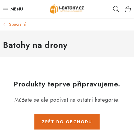
Přejít
Hleda
na
obsah
Speciální
VÝPRODEJ %
BATOHY
Batohy na drony
TAŠKY, KABELKY
CESTOVNÍ ZAVAZADLA
Produkty teprve připravujeme.
LEDVINKY
Můžete se ale podívat na ostatní kategorie.
PENĚŽENKY
DOPLŇKY A PŘÍSLUŠENSTVÍ
ZPĚT DO OBCHODU