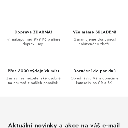
PODLE AKTIVITY
ZNAČKY
Doprava a platba
Vše o nákupu
Kontakty
Poradna
Doprava ZDARMA!
Vše máme SKLADEM!
Při nákupu nad 999 Kč platíme
Garantujeme dostupnost
O nás
Blog
dopravu my!
nabízeného zboží.
Přes 3000 výdejních míst
Doručení do pár dnů
Zastavit se můžete také osobně
Objednávku Vám doručíme
na nakteré z našich poboček.
kamkoliv po ČR a SK.
Aktuální novinky a akce na váš e-mail