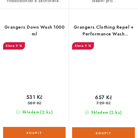
voděodolnost a zachovává...
Ideální pro...
Grangers Down Wash 1000
Grangers Clothing Repel +
ml
Performance Wash
Concentrate OWP 300 ml
9 %
9 %
531 Kč
657 Kč
589 Kč
729 Kč
(2 ks)
(2 ks)
Skladem
Skladem