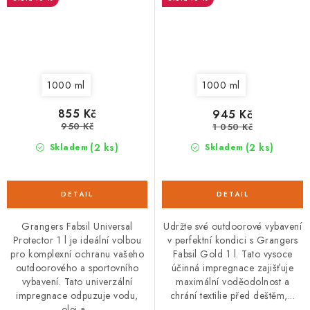
1000 ml
1000 ml
855 Kč
945 Kč
950 Kč
1 050 Kč
(2 ks)
(2 ks)
Skladem
Skladem
Grangers Fabsil Universal
Udržte své outdoorové vybavení
Protector 1 l je ideální volbou
v perfektní kondici s Grangers
pro komplexní ochranu vašeho
Fabsil Gold 1 l. Tato vysoce
outdoorového a sportovního
účinná impregnace zajišťuje
vybavení. Tato univerzální
maximální voděodolnost a
impregnace odpuzuje vodu,
chrání textilie před deštěm,...
olej a...