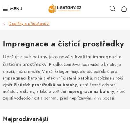
Přejít
Hleda
na
obsah
Doplňky a příslušenství
VÝPRODEJ %
BATOHY
Impregnace a čistící prostředky
TAŠKY, KABELKY
Udržujte své batohy jako nové s
kvalitní impregnací a
čisticími prostředky
!
Prodloužení životnosti vašeho batohu je
CESTOVNÍ ZAVAZADLA
snazší, než si myslíte. V naší kategorii najdete vše potřebné pro
impregnaci batohů
a efektivní
čištění batohů
. Nabízíme široký
výběr
čisticích prostředků na batohy
, které šetrně odstraní
LEDVINKY
nečistoty a skvrny, a také prvotřídní
impregnace na batohy
, které
zajistí voděodolnost a ochranu před nepříznivými vlivy počasí.
PENĚŽENKY
DOPLŇKY A PŘÍSLUŠENSTVÍ
Nejprodávanější