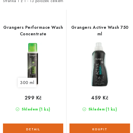
i
e
Stránka
1
z
1
-
13
položek celkem
s
n
p
í
r
p
Grangers Performace Wash
Grangers Active Wash 750
o
r
Concentrate
ml
d
o
u
d
k
u
t
k
ů
t
300 ml
ů
299 Kč
459 Kč
(1 ks)
(1 ks)
Skladem
Skladem