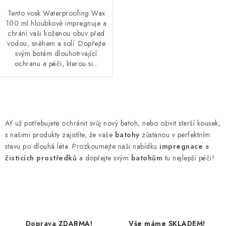
Tento vosk Waterproofing Wax
100 ml hloubkově impregnuje a
chrání vaši koženou obuv před
vodou, sněhem a solí. Dopřejte
svým botám dlouhotrvající
ochranu a péči, kterou si...
O
v
Ať už potřebujete ochránit svůj nový batoh, nebo oživit starší kousek,
l
s našimi produkty zajistíte, že vaše
batohy
zůstanou v perfektním
á
stavu po dlouhá léta. Prozkoumejte naši nabídku
impregnace
a
d
čisticích prostředků
a dopřejte svým
batohům
tu nejlepší péči!
a
c
í
p
r
Doprava ZDARMA!
Vše máme SKLADEM!