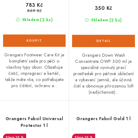
783 Kč
350 Kč
869 Kč
(2 ks)
(2 ks)
Skladem
Skladem
Grangers Footwear Care Kit je
Grangers Down Wash
kompletní sada pro péči o
Concentrate OWP 300 ml je
všechny typy obuvi. Obsahuje
speciálně vyvinutý prací
čistič, impregnaci a kartáč,
prostředek pro péřové oblečení
takže máte vše, co potřebujete
a vybavení. Jemně, ale účinně
pro čištění, ochranu a...
čistí a obnovuje přirozenou loft
(nadýchanost)...
Grangers Fabsil Universal
Grangers Fabsil Gold 1 l
Protector 1 l
10 %
10 %