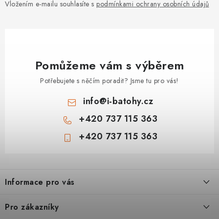
Vložením e-mailu souhlasíte s
podmínkami ochrany osobních údajů
Pomůžeme vám s výběrem
Potřebujete s něčím poradit? Jsme tu pro vás!
info
@
i-batohy.cz
+420 737 115 363
+420 737 115 363
Z
á
Informace pro vás
p
a
Doprava a platba
Pro zákazníky
t