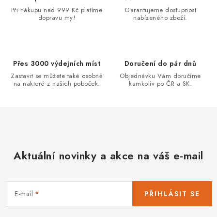
v
Při nákupu nad 999 Kč platíme
Garantujeme dostupnost
dopravu my!
nabízeného zboží.
k
y
v
ý
Přes 3000 výdejních míst
Doručení do pár dnů
p
Zastavit se můžete také osobně
Objednávku Vám doručíme
na nakteré z našich poboček.
kamkoliv po ČR a SK.
i
s
u
Aktuální novinky a akce na váš e-mail
E-mail
PŘIHLÁSIT SE