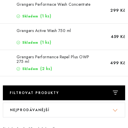
PODLE AKTIVITY
Grangers Performace Wash Concentrate
299 Kč
ZNAČKY
(1 ks)
Skladem
Grangers Active Wash 750 ml
Doprava a platba
Vše o nákupu
Kontakty
Poradna
459 Kč
O nás
Blog
(1 ks)
Skladem
Grangers Performance Repel Plus OWP
275 ml
499 Kč
(2 ks)
Skladem
FILTROVAT PRODUKTY
V
Ř
NEJPRODÁVANĚJŠÍ
ý
a
p
z