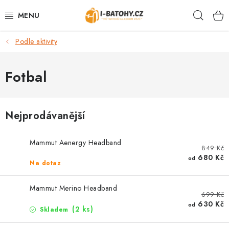
Přejít
Hleda
na
obsah
Podle aktivity
VÝPRODEJ %
BATOHY
Fotbal
TAŠKY, KABELKY
Nejprodávanější
CESTOVNÍ ZAVAZADLA
Mammut Aenergy Headband
849 Kč
LEDVINKY
680 Kč
od
Na dotaz
PENĚŽENKY
Mammut Merino Headband
699 Kč
DOPLŇKY A PŘÍSLUŠENSTVÍ
630 Kč
od
(2 ks)
Skladem