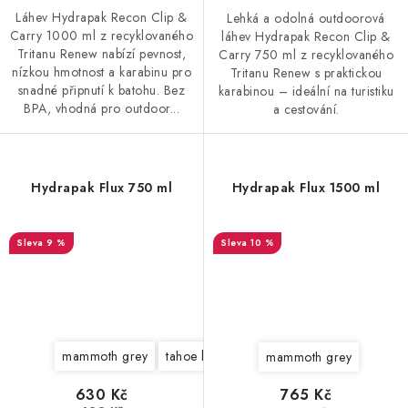
Láhev Hydrapak Recon Clip &
Lehká a odolná outdoorová
Carry 1000 ml z recyklovaného
láhev Hydrapak Recon Clip &
Tritanu Renew nabízí pevnost,
Carry 750 ml z recyklovaného
nízkou hmotnost a karabinu pro
Tritanu Renew s praktickou
snadné připnutí k batohu. Bez
karabinou – ideální na turistiku
BPA, vhodná pro outdoor...
a cestování.
Hydrapak Flux 750 ml
Hydrapak Flux 1500 ml
9 %
10 %
mammoth grey
tahoe blue
redwood
mammoth grey
630 Kč
765 Kč