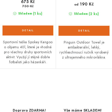
675 Kč
190 Kč
od
750 Kč
(1 ks)
(2 ks)
Skladem
Skladem
Sportovní taška Spokey Kangoo
Pinguin Outdoor Towel je
o objemu 40l, které je vhodná
antibakteriální, lehký,
pro všechny druhy sportovních
rychleschnoucí ručník vyrobený
aktivit. Využijí jí stějně dobře
z ultrajemného mikrovlákna.
fotbalisti jako házenkáři.
O
v
l
á
d
Doprava ZDARMA!
Vše máme SKLADEM!