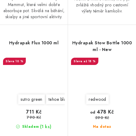
Mammut, které velmi dobře
zvláště vhodný pro cestovní
absorbuje pot. Skvělá na běhání,
výlety téměr kamkoliv.
skialpy a jiné sportovní aktivity.
Hydrapak Flux 1000 ml
Hydrapak Stow Bottle 1000
ml - New
10 %
až 18 %
sutro green
tahoe blue
redwood
711 Kč
478 Kč
od
790 Kč
590 Kč
(1 ks)
Skladem
Na dotaz