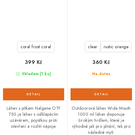
coral frost coral
clear
rustic orange
399 Kč
360 Kč
(1 ks)
Skladem
Na dotaz
Láhev s pítkem Nalgene OTF
Outdoorová láhev Wide Mouth
750 je láhev s odklápěcím
1000 ml láhev disponuje
uzávěrem, pojistkou proti
širokým hrdlem, které je
otevření a rozlití nápoje.
výhodné jak pro plnění, tak pro
následné mytí.