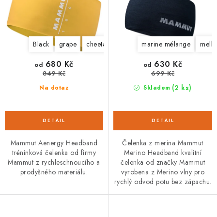
k
u
t
k
ů
t
Black
grape
cheetah
marine mélange
mell
ů
680 Kč
630 Kč
od
od
849 Kč
699 Kč
(2 ks)
Na dotaz
Skladem
Mammut Aenergy Headband
Čelenka z merina Mammut
tréninková čelenka od firmy
Merino Headband kvalitní
Mammut z rychleschnoucího a
čelenka od značky Mammut
prodyšného materiálu.
vyrobena z Merino vlny pro
rychlý odvod potu bez zápachu.