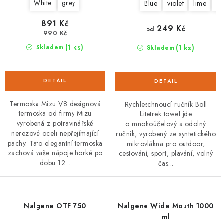
White
grey
Blue
violet
lime
p
891 Kč
249 Kč
od
990 Kč
(1 ks)
(1 ks)
Skladem
Skladem
Termoska Mizu V8 designová
Rychleschnoucí ručník Boll
termoska od firmy Mizu
Litetrek towel jde
vyrobená z potravinářské
o mnohoúčelový a odolný
nerezové oceli nepřejímající
ručník, vyrobený ze syntetického
pachy. Tato elegantní termoska
mikrovlákna pro outdoor,
zachová vaše nápoje horké po
cestování, sport, plavání, volný
dobu 12...
čas...
Nalgene OTF 750
Nalgene Wide Mouth 1000
ml