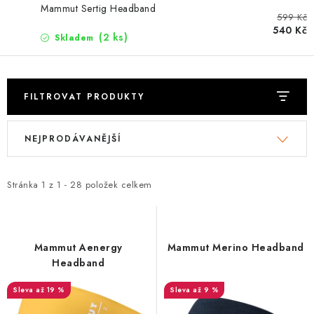
PODLE AKTIVITY
Mammut Sertig Headband
599 Kč
540 Kč
ZNAČKY
(2 ks)
Skladem
Doprava a platba
Vše o nákupu
Kontakty
Poradna
FILTROVAT PRODUKTY
O nás
Blog
V
Ř
NEJPRODÁVANĚJŠÍ
ý
a
p
z
i
e
Stránka
1
z
1
-
28
položek celkem
s
n
p
í
r
p
Mammut Aenergy
Mammut Merino Headband
o
r
Headband
d
o
až 19 %
až 9 %
u
d