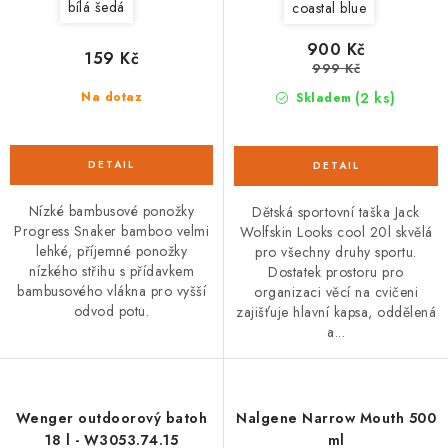
bílá šedá
coastal blue
900 Kč
159 Kč
999 Kč
(2 ks)
Na dotaz
Skladem
Nízké bambusové ponožky
Dětská sportovní taška Jack
Progress Snaker bamboo velmi
Wolfskin Looks cool 20l skvělá
lehké, příjemné ponožky
pro všechny druhy sportu.
nízkého střihu s přídavkem
Dostatek prostoru pro
bambusového vlákna pro vyšší
organizaci věcí na cvičeni
odvod potu.
zajišťuje hlavní kapsa, oddělená
a...
Wenger outdoorový batoh
Nalgene Narrow Mouth 500
18 l - W3053.74.15
ml