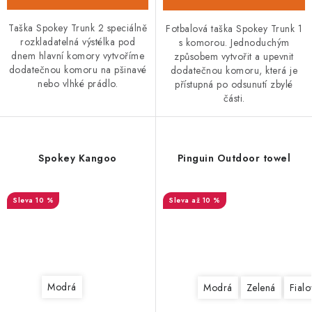
Taška Spokey Trunk 2 speciálně
Fotbalová taška Spokey Trunk 1
rozkladatelná výstélka pod
s komorou. Jednoduchým
dnem hlavní komory vytvoříme
způsobem vytvořit a upevnit
dodatečnou komoru na pšinavé
dodatečnou komoru, která je
nebo vlhké prádlo.
přístupná po odsunutí zbylé
části.
Spokey Kangoo
Pinguin Outdoor towel
10 %
až 10 %
Modrá
Modrá
Zelená
Fialo