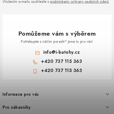
Vložením e-mailu souhlasíte s
podmínkami ochrany osobních údajů
Pomůžeme vám s výběrem
Potřebujete s něčím poradit? Jsme tu pro vás!
info
@
i-batohy.cz
+420 737 115 363
+420 737 115 363
Z
á
Informace pro vás
p
a
Doprava a platba
Pro zákazníky
t
Vše o nákupu