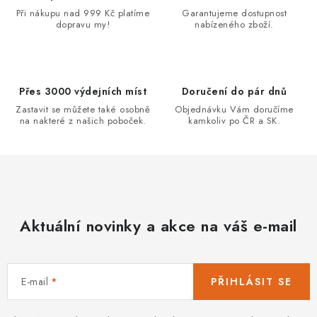
a
Při nákupu nad 999 Kč platíme
Garantujeme dostupnost
dopravu my!
nabízeného zboží.
c
í
p
r
Přes 3000 výdejních míst
Doručení do pár dnů
v
Zastavit se můžete také osobně
Objednávku Vám doručíme
k
na nakteré z našich poboček.
kamkoliv po ČR a SK.
y
v
ý
p
i
Aktuální novinky a akce na váš e-mail
s
u
E-mail
PŘIHLÁSIT SE