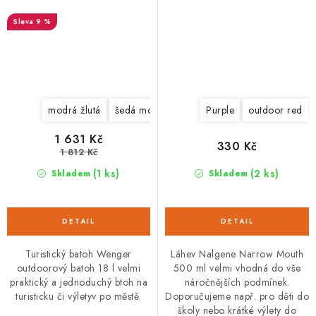
9 %
modrá žlutá
šedá modrá
žlutá šedá
Purple
outdoor red
1 631 Kč
330 Kč
1 812 Kč
(1 ks)
(2 ks)
Skladem
Skladem
Turistický batoh Wenger
Láhev Nalgene Narrow Mouth
outdoorový batoh 18 l velmi
500 ml velmi vhodná do vše
praktický a jednoduchý btoh na
náročnějších podmínek.
turisticku či výletyv po městě.
Doporučujeme např. pro děti do
školy nebo krátké výlety do