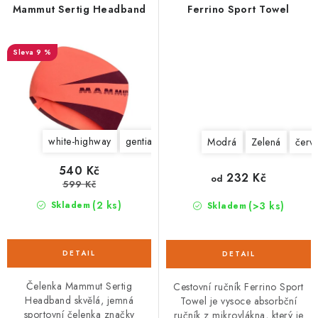
Mammut Sertig Headband
Ferrino Sport Towel
9 %
white-highway
gentian-marine
Modrá
Zelená
červ
540 Kč
232 Kč
od
599 Kč
(2 ks)
(>3 ks)
Skladem
Skladem
Čelenka Mammut Sertig
Cestovní ručník Ferrino Sport
Headband skvělá, jemná
Towel je vysoce absorbční
sportovní čelenka značky
ručník z mikrovlákna, který je