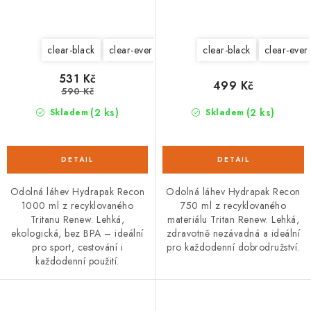
clear-black
clear-evergreen
confetti
clear-black
clear-ever
531 Kč
499 Kč
590 Kč
(2 ks)
(2 ks)
Skladem
Skladem
Odolná láhev Hydrapak Recon
Odolná láhev Hydrapak Recon
1000 ml z recyklovaného
750 ml z recyklovaného
Tritanu Renew. Lehká,
materiálu Tritan Renew. Lehká,
ekologická, bez BPA – ideální
zdravotně nezávadná a ideální
pro sport, cestování i
pro každodenní dobrodružství.
každodenní použití.