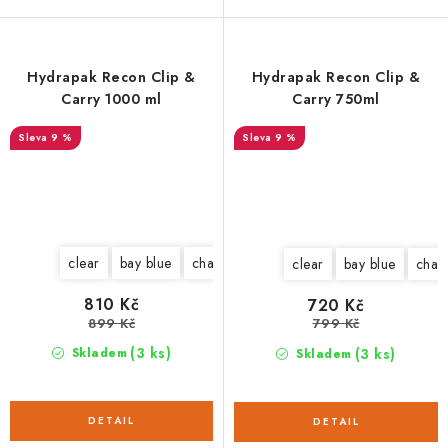
Hydrapak Recon Clip &
Hydrapak Recon Clip &
Carry 1000 ml
Carry 750ml
9 %
9 %
clear
bay blue
charcoal gray
aspen green
clear
bay blue
char
810 Kč
720 Kč
899 Kč
799 Kč
(3 ks)
(3 ks)
Skladem
Skladem