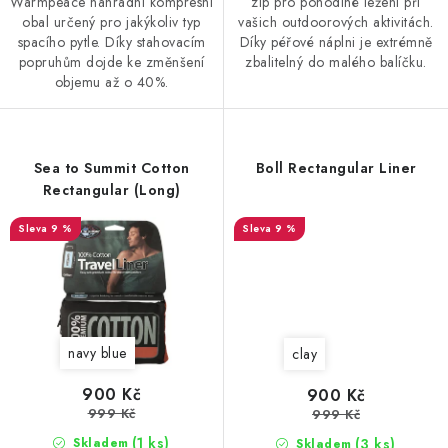
Warmpeace náhradní kompresní
zip pro pohodlné ležení při
obal určený pro jakýkoliv typ
vašich outdoorových aktivitách.
spacího pytle. Díky stahovacím
Díky péřové náplni je extrémně
popruhům dojde ke změnšení
zbalitelný do malého balíčku.
objemu až o 40%.
Sea to Summit Cotton
Boll Rectangular Liner
Rectangular (Long)
9 %
9 %
navy blue
clay
900 Kč
900 Kč
999 Kč
999 Kč
(1 ks)
(3 ks)
Skladem
Skladem