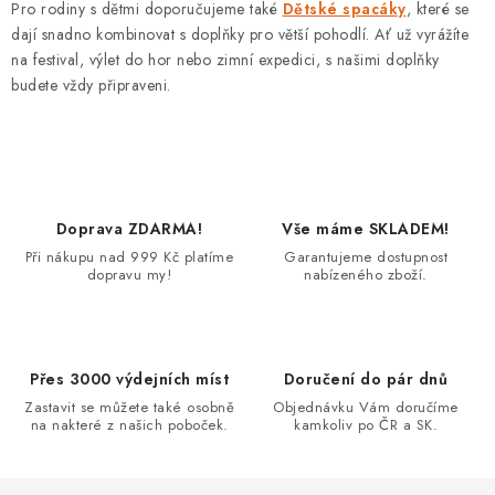
v
Pro rodiny s dětmi doporučujeme také
Dětské spacáky
, které se
l
dají snadno kombinovat s doplňky pro větší pohodlí. Ať už vyrážíte
á
na festival, výlet do hor nebo zimní expedici, s našimi doplňky
d
budete vždy připraveni.
a
c
í
p
r
Doprava ZDARMA!
Vše máme SKLADEM!
v
Při nákupu nad 999 Kč platíme
Garantujeme dostupnost
dopravu my!
nabízeného zboží.
k
y
v
ý
Přes 3000 výdejních míst
Doručení do pár dnů
p
Zastavit se můžete také osobně
Objednávku Vám doručíme
na nakteré z našich poboček.
kamkoliv po ČR a SK.
i
s
u