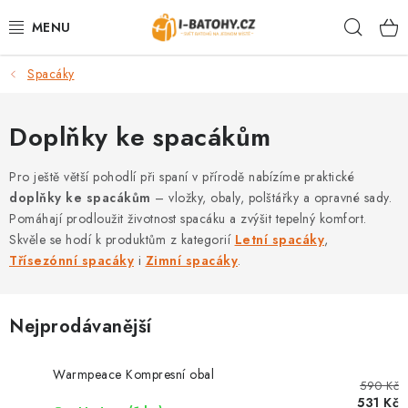
Přejít
Hleda
na
obsah
Spacáky
VÝPRODEJ %
BATOHY
Doplňky ke spacákům
TAŠKY, KABELKY
Pro ještě větší pohodlí při spaní v přírodě nabízíme praktické
doplňky ke spacákům
– vložky, obaly, polštářky a opravné sady.
Pomáhají prodloužit životnost spacáku a zvýšit tepelný komfort.
CESTOVNÍ ZAVAZADLA
Skvěle se hodí k produktům z kategorií
Letní spacáky
,
Třísezónní spacáky
i
Zimní spacáky
.
LEDVINKY
PENĚŽENKY
Nejprodávanější
DOPLŇKY A PŘÍSLUŠENSTVÍ
Warmpeace Kompresní obal
590 Kč
531 Kč