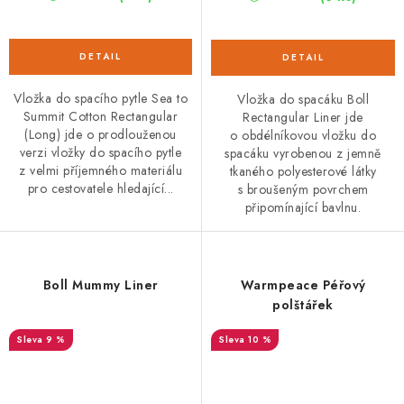
Vložka do spacího pytle Sea to
Vložka do spacáku Boll
Summit Cotton Rectangular
Rectangular Liner jde
(Long) jde o prodlouženou
o obdélníkovou vložku do
verzi vložky do spacího pytle
spacáku vyrobenou z jemně
z velmi příjemného materiálu
tkaného polyesterové látky
pro cestovatele hledající...
s broušeným povrchem
připomínající bavlnu.
Boll Mummy Liner
Warmpeace Péřový
polštářek
9 %
10 %