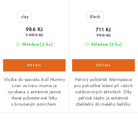
clay
Black
986 Kč
711 Kč
1 095 Kč
790 Kč
(2 ks)
(3 ks)
Skladem
Skladem
Vložka do spacáku Boll Mummy
Péřový polštářek Warmpeace
Liner ve tvaru mumie je
pro pohodlné ležení při vašich
vyrobena z extrémně jemně
outdoorových aktivitách. Díky
tkané polyesterové látky
péřové náplni je extrémně
s broušeným povrchem.
zbalitelný do malého balíčku.
O