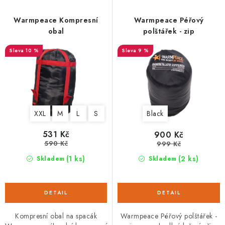
p
í
r
p
Warmpeace Kompresní
Warmpeace Péřový
o
r
obal
polštářek - zip
d
o
10 %
9 %
u
d
k
u
t
k
ů
t
XXL
M
L
S
Black
ů
531 Kč
900 Kč
590 Kč
999 Kč
(1 ks)
(2 ks)
Skladem
Skladem
Kompresní obal na spacák
Warmpeace Péřový polštářek -