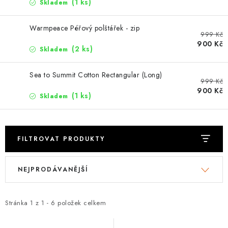
PODLE AKTIVITY
(1 ks)
Skladem
ZNAČKY
Warmpeace Péřový polštářek - zip
999 Kč
900 Kč
(2 ks)
Skladem
Doprava a platba
Vše o nákupu
Kontakty
Poradna
O nás
Blog
Sea to Summit Cotton Rectangular (Long)
999 Kč
900 Kč
(1 ks)
Skladem
FILTROVAT PRODUKTY
V
Ř
NEJPRODÁVANĚJŠÍ
ý
a
p
z
i
e
Stránka
1
z
1
-
6
položek celkem
s
n