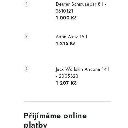
Deuter Schmusebär 8 l -
3610121
1 000 Kč
Axon Aktiv 15 l
1 215 Kč
Jack Wolfskin Ancona 14 l
- 2005323
1 207 Kč
Přijímáme online
platby