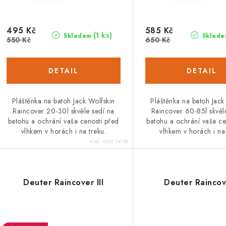
o
u
d
495 Kč
585 Kč
k
(1 ks)
Skladem
Sklade
u
550 Kč
650 Kč
t
k
ů
ů
Pláštěnka na batoh Jack Wolfskin
Pláštěnka na batoh Jack
Raincover 20-30l skvěle sedí na
Raincover 60-85l skvěl
batohu a ochrání vaše cenosti před
batohu a ochrání vaše ce
vlhkem v horách i na treku.
vlhkem v horách i na 
Kód:
6361.34128
Deuter Raincover III
Deuter Raincov