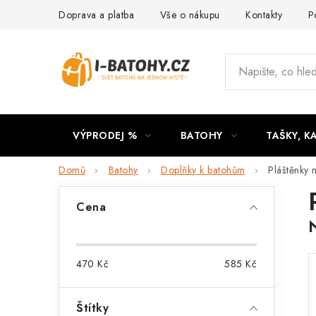
Přejít
Doprava a platba
Vše o nákupu
Kontakty
P
na
obsah
VÝPRODEJ %
BATOHY
TAŠKY, K
Domů
Batohy
Doplňky k batohům
Pláštěnky 
P
Cena
o
s
470
Kč
585
Kč
t
r
Štítky