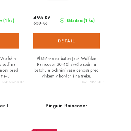
495 Kč
(1 ks)
(1 ks)
m
Skladem
550 Kč
 Wolfskin
Pláštěnka na batoh Jack Wolfskin
e sedí na
Raincover 30-40l skvěle sedí na
nosti před
batohu a ochrání vaše cenosti před
treku.
vlhkem v horách i na treku.
Kód:
6359.34117
Kód:
6357.34115
er I
Pinguin Raincover