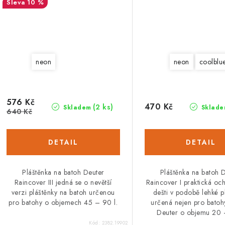
10 %
neon
neon
coolblu
576 Kč
470 Kč
(2 ks)
Skladem
Sklade
640 Kč
Pláštěnka na batoh Deuter
Pláštěnka na batoh 
Raincover III jedná se o nevětší
Raincover I praktická och
verzi pláštěnky na batoh určenou
dešti v podobě lehké p
pro batohy o objemech 45 – 90 l.
určená nejen pro batoh
Deuter o objemu 20 –
Kód:
2382.19902