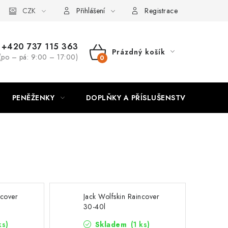
CZK
Přihlášení
Registrace
+420 737 115 363
Prázdný košík
(po – pá: 9:00 – 17:00)
NÁKUPNÍ
KOŠÍK
PENĚŽENKY
DOPLŇKY A PŘÍSLUŠENSTVÍ
PO
ncover
Jack Wolfskin Raincover
30-40l
ks)
Skladem
(1 ks)