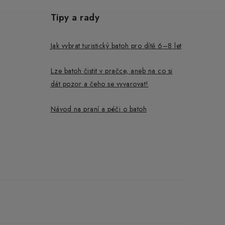
Tipy a rady
Jak vybrat turistický batoh pro dítě 6–8 let
Lze batoh čistit v pračce, aneb na co si
dát pozor a čeho se vyvarovat!
Návod na praní a péči o batoh