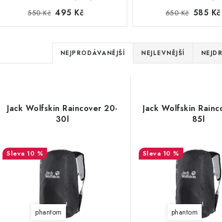
495 Kč
585 Kč
550 Kč
650 Kč
6
0
Ř
NEJPRODÁVANĚJŠÍ
NEJLEVNĚJŠÍ
NEJDR
a
0
z
0
V
e
Jack Wolfskin Raincover 20-
Jack Wolfskin Rainc
ý
5:EUR:P:f!2026-
30l
85l
n
6
p
í
10 %
10 %
p
s
r
p
o
r
phantom
phantom
d