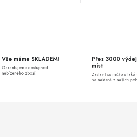
O
v
á
Vše máme SKLADEM!
Přes 3000 výdej
d
míst
Garantujeme dostupnost
nabízeného zboží.
Zastavit se můžete také
a
na nakteré z našich po
c
p
v