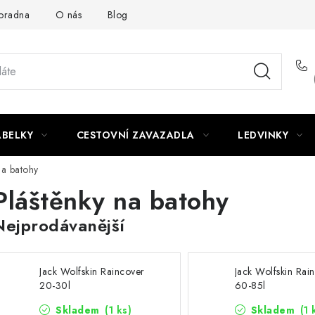
oradna
O nás
Blog
ABELKY
CESTOVNÍ ZAVAZADLA
LEDVINKY
na batohy
Pláštěnky na batohy
Nejprodávanější
Jack Wolfskin Raincover
Jack Wolfskin Rai
20-30l
60-85l
Skladem
(1 ks)
Skladem
(1 