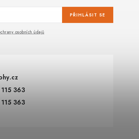
PŘIHLÁSIT SE
chrany osobních údajů
tohy.cz
 115 363
 115 363