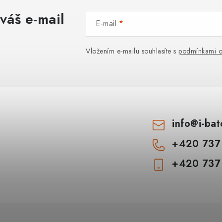
k
y
váš e-mail
E-mail
v
ý
Vložením e-mailu souhlasíte s
podmínkami o
p
s
u
info
@
i-ba
+420 737
+420 737