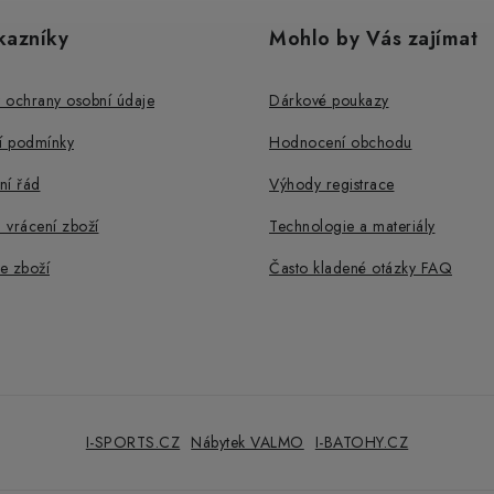
kazníky
Mohlo by Vás zajímat
 ochrany osobní údaje
Dárkové poukazy
 podmínky
Hodnocení obchodu
ní řád
Výhody registrace
 vrácení zboží
Technologie a materiály
e zboží
Často kladené otázky FAQ
I-SPORTS.CZ
Nábytek VALMO
I-BATOHY.CZ