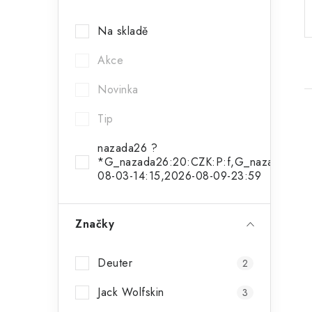
a
Na skladě
n
Akce
n
í
Novinka
p
Tip
a
nazada26 ?
*G_nazada26:20:CZK:P:f,G_nazada26a:1
n
08-03-14:15,2026-08-09-23:59
e
i
l
Značky
Deuter
2
Jack Wolfskin
3