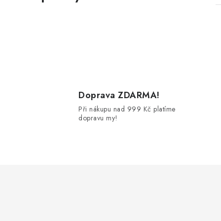
l
Doprava ZDARMA!
Při nákupu nad 999 Kč platíme
dopravu my!
í
r