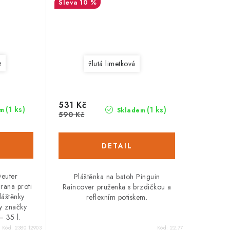
10 %
e
žlutá limetková
531 Kč
(1 ks)
(1 ks)
m
Skladem
590 Kč
Deuter
Pláštěnka na batoh Pinguin
rana proti
Raincover pruženka s brzdičkou a
láštěnky
reflexním potiskem.
y značky
 35 l.
Kód:
2380.12903
Kód:
22.77