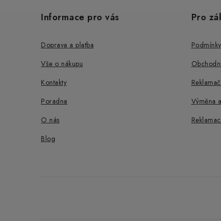
á
Informace pro vás
Pro zá
p
a
Doprava a platba
Podmínky
t
Vše o nákupu
Obchodní
í
Kontakty
Reklamač
Poradna
Výměna a
O nás
Reklamac
Blog