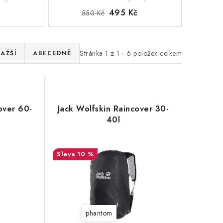
495 Kč
550 Kč
Stránka
1
z
1
-
6
položek celkem
AŽŠÍ
ABECEDNĚ
over 60-
Jack Wolfskin Raincover 30-
40l
10 %
phantom