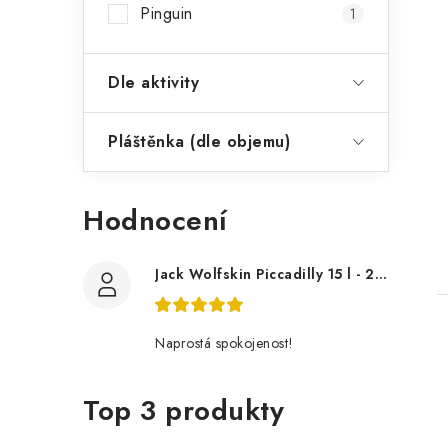
Pinguin
1
Dle aktivity
Pláštěnka (dle objemu)
t
Hodnocení
Jack Wolfskin Piccadilly 15 l - 2004005
Naprostá spokojenost!
Top 3 produkty