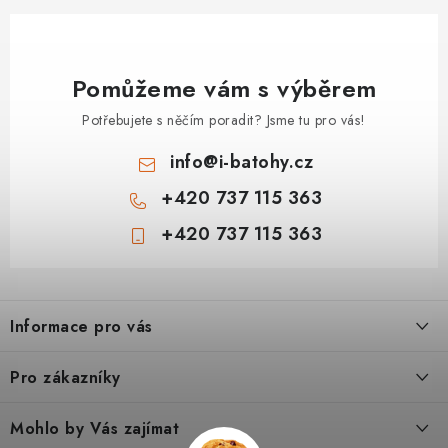
Pomůžeme vám s výběrem
Potřebujete s něčím poradit? Jsme tu pro vás!
info
@
i-batohy.cz
+420 737 115 363
+420 737 115 363
Z
á
Informace pro vás
p
a
Doprava a platba
Pro zákazníky
t
Vše o nákupu
í
Podmínky ochrany osobní údaje
Mohlo by Vás zajímat
Kontakty