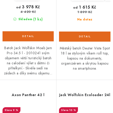
3 978 Kč
1 615 Kč
od
od
4 420 Kč
1 899 Kč
(1 ks)
Skladem
Na dotaz
Batoh Jack Wolfskin Moab Jam
Městský batoh Deuter Vista Spot
Pro 34.5 l - 2010241 svým
18 l se stylovým víkem roll top,
objemem větší turistický batoh
kapsou na dokumenty,
na celodení výlet s dětmi či
organizérem a skrytou kapsou
přítelkyní.- Skvěle sedí na
na smartphone.
zádech a díky svému objemu...
Axon Panther 42 l
Jack Wolfskin Ecoloader 24l
9 %
10 %