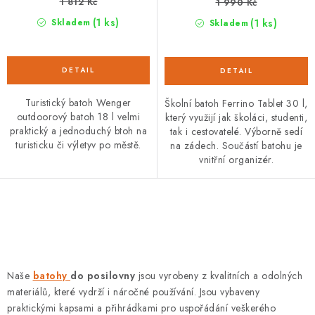
1 812 Kč
1 990 Kč
(1 ks)
(1 ks)
Skladem
Skladem
Turistický batoh Wenger
Školní batoh Ferrino Tablet 30 l,
outdoorový batoh 18 l velmi
který využijí jak školáci, studenti,
praktický a jednoduchý btoh na
tak i cestovatelé. Výborně sedí
turisticku či výletyv po městě.
na zádech. Součástí batohu je
vnitřní organizér.
O
v
l
á
Naše
batohy
do posilovny
jsou vyrobeny z kvalitních a odolných
d
materiálů, které vydrží i náročné používání. Jsou vybaveny
a
praktickými kapsami a přihrádkami pro uspořádání veškerého