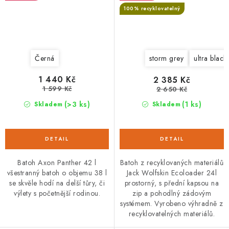
100% recyklovatelný
Černá
storm grey
ultra black
1 440 Kč
2 385 Kč
1 599 Kč
2 650 Kč
(>3 ks)
(1 ks)
Skladem
Skladem
Batoh Axon Panther 42 l
Batoh z recyklovaných materiálů
všestranný batoh o objemu 38 l
Jack Wolfskin Ecoloader 24l
se skvěle hodí na delší tůry, či
prostorný, s přední kapsou na
výlety s početnější rodinou.
zip a pohodlný zádovým
systémem. Vyrobeno výhradně z
recyklovatelných materiálů.