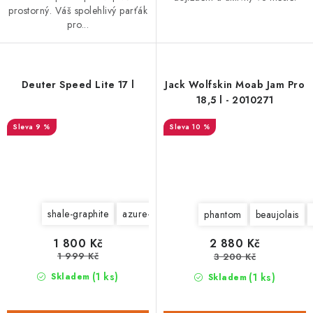
prostorný. Váš spolehlivý parťák
pro...
Deuter Speed Lite 17 l
Jack Wolfskin Moab Jam Pro
18,5 l - 2010271
9 %
10 %
shale-graphite
azure-reef
paprika-saffron
jade-citrus
phantom
beaujolais
1 800 Kč
2 880 Kč
1 999 Kč
3 200 Kč
(1 ks)
(1 ks)
Skladem
Skladem