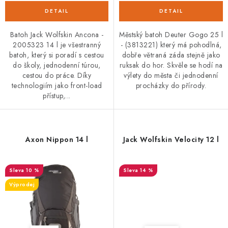
Batoh Jack Wolfskin Ancona -
Městský batoh Deuter Gogo 25 l
2005323 14 l je všestranný
- (3813221) který má pohodlná,
batoh, který si poradí s cestou
dobře větraná záda stejně jako
do školy, jednodenní túrou,
ruksak do hor. Skvěle se hodí na
cestou do práce. Díky
výlety do města či jednodenní
technologiím jako front-load
procházky do přírody.
přístup,...
Axon Nippon 14 l
Jack Wolfskin Velocity 12 l
10 %
14 %
Výprodej