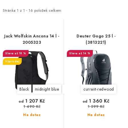
p
z
i
e
Stránka
1
z
1
-
16
položek celkem
s
n
p
í
r
p
Jack Wolfskin Ancona 14 l -
Deuter Gogo 25 l -
o
r
2005323
(3813221)
d
o
až 18 %
až 14 %
u
d
Výprodej
k
u
t
k
ů
t
Black
midnight blue
asphalt
teal grey
afterglow
currant-redwood
ů
1 207 Kč
1 360 Kč
od
od
1 490 Kč
1 599 Kč
Na dotaz
Na dotaz