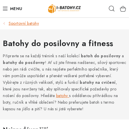
Přejít
Hleda
na
obsah
Sportovní batohy
VÝPRODEJ %
BATOHY
Batohy do posilovny a fitness
TAŠKY, KABELKY
Připravte se na každý trénink s naší kolekcí
batoh do posilovny
a
batohy do posilovny
! Ať už jste fitness nadšenec, silový sportovec
nebo jen rádi cvičíte, u nás najdete perfektního společníka, který
CESTOVNÍ ZAVAZADLA
vám pomůže uspořádat a přenést veškeré potřebné vybavení.
Vybírejte z různých velikostí, stylů a funkcí
batohy na cvičení
,
LEDVINKY
které jsou navrženy tak, aby splňovaly specifické požadavky pro
nošení do posilovny. Hledáte
batohy
s oddělenou přihrádkou na
PENĚŽENKY
boty, ručník a vlhké oblečení? Nebo preferujete batoh s termo
kapsou na jídlo a pití? U nás si jistě vyberete!
DOPLŇKY A PŘÍSLUŠENSTVÍ