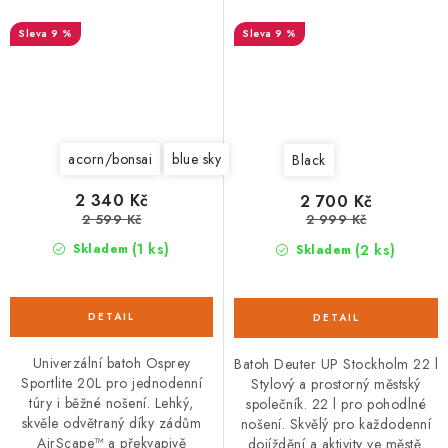
9 %
9 %
acorn/bonsai
blue sky
Black
2 340 Kč
2 700 Kč
2 599 Kč
2 999 Kč
(1 ks)
(2 ks)
Skladem
Skladem
Univerzální batoh Osprey
Batoh Deuter UP Stockholm 22 l
Sportlite 20L pro jednodenní
Stylový a prostorný městský
túry i běžné nošení. Lehký,
společník. 22 l pro pohodlné
skvěle odvětraný díky zádům
nošení. Skvělý pro každodenní
AirScape™ a překvapivě
dojíždění a aktivity ve městě.