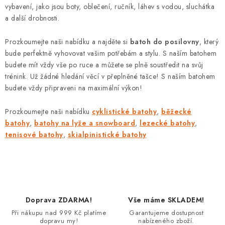
vybavení, jako jsou boty, oblečení, ručník, láhev s vodou, sluchátka
c
a další drobnosti.
í
p
Prozkoumejte naši nabídku a najděte si
batoh do posilovny
, který
r
bude perfektně vyhovovat vašim potřebám a stylu. S naším batohem
v
budete mít vždy vše po ruce a můžete se plně soustředit na svůj
k
trénink. Už žádné hledání věcí v přeplněné tašce! S naším batohem
y
budete vždy připraveni na maximální výkon!
v
Prozkoumejte naši nabídku
cyklistické batohy
,
běžecké
ý
batohy
,
batohy na lyže a snowboard
,
lezecké batohy
,
p
tenisové batohy
,
skialpinistické batohy
i
s
u
Doprava ZDARMA!
Vše máme SKLADEM!
Při nákupu nad 999 Kč platíme
Garantujeme dostupnost
dopravu my!
nabízeného zboží.