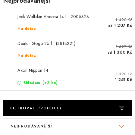
Nejprodávanější
PODLE AKTIVITY
ZNAČKY
Jack Wolfskin Ancona 14 l - 2005323
1 490 Kč
1 207 Kč
od
Na dotaz
Doprava a platba
Vše o nákupu
Kontakty
Poradna
O nás
Blog
Deuter Gogo 25 l - (3813221)
1 599 Kč
1 360 Kč
od
Na dotaz
Axon Nippon 14 l
1 390 Kč
1 251 Kč
(>3 ks)
Skladem
FILTROVAT PRODUKTY
V
Ř
NEJPRODÁVANĚJŠÍ
ý
a