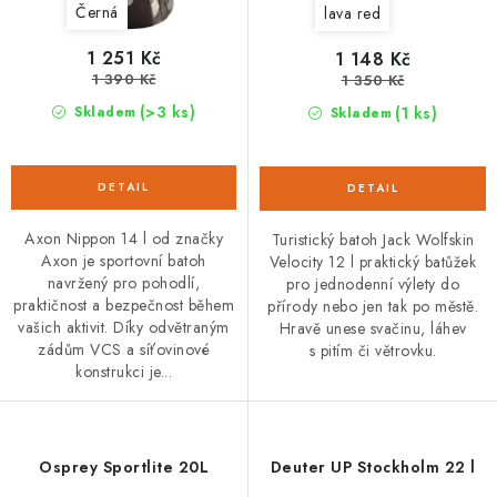
Černá
lava red
1 251 Kč
1 148 Kč
1 390 Kč
1 350 Kč
(>3 ks)
(1 ks)
Skladem
Skladem
Axon Nippon 14 l od značky
Turistický batoh Jack Wolfskin
Axon je sportovní batoh
Velocity 12 l praktický batůžek
navržený pro pohodlí,
pro jednodenní výlety do
praktičnost a bezpečnost během
přírody nebo jen tak po městě.
vašich aktivit. Díky odvětraným
Hravě unese svačinu, láhev
zádům VCS a síťovinové
s pitím či větrovku.
konstrukci je...
Osprey Sportlite 20L
Deuter UP Stockholm 22 l