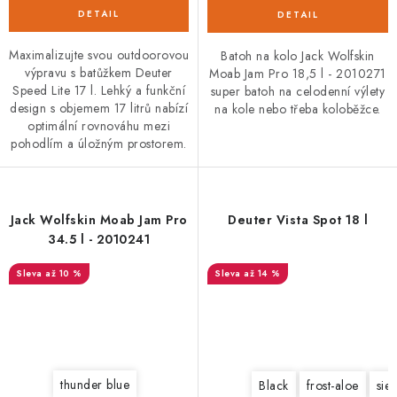
Maximalizujte svou outdoorovou
Batoh na kolo Jack Wolfskin
výpravu s batůžkem Deuter
Moab Jam Pro 18,5 l - 2010271
Speed Lite 17 l. Lehký a funkční
super batoh na celodenní výlety
design s objemem 17 litrů nabízí
na kole nebo třeba koloběžce.
optimální rovnováhu mezi
pohodlím a úložným prostorem.
Jack Wolfskin Moab Jam Pro
Deuter Vista Spot 18 l
34.5 l - 2010241
až 10 %
až 14 %
thunder blue
Black
frost-aloe
sie