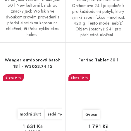
30 l New kultovní batoh od
Onthemove 24 l je společník
značky Jack Wolfskin ve
pro každodenní pohyb, který
dvoukomorovém provedení s
vyniká svou nízkou Hmotnost:
přední elastickou kapsou na
420 g. Tento model nabízí
oblečení, či třeba cyklistickou
Objem (batohy): 24 l pro
helmu.
přehledné uložení...
Wenger outdoorový batoh
Ferrino Tablet 30 l
18 l - W3053.74.15
9 %
10 %
modrá žlutá
šedá modrá
žlutá šedá
Green
1 631 Kč
1 791 Kč