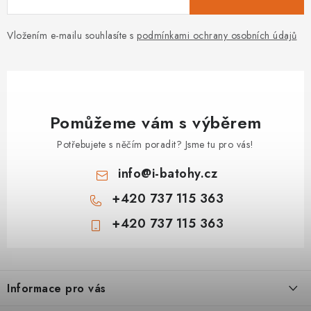
Vložením e-mailu souhlasíte s
podmínkami ochrany osobních údajů
Pomůžeme vám s výběrem
Potřebujete s něčím poradit? Jsme tu pro vás!
info
@
i-batohy.cz
+420 737 115 363
+420 737 115 363
Z
á
Informace pro vás
p