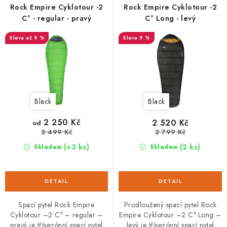
r
p
Rock Empire Cyklotour -2
Rock Empire Cyklotour -2
o
r
C° - regular - pravý
C° Long - levý
d
o
až 9 %
9 %
u
d
k
u
t
k
ů
t
Black
Black
ů
2 250 Kč
2 520 Kč
od
2 499 Kč
2 799 Kč
(>3 ks)
(2 ks)
Skladem
Skladem
Spací pytel Rock Empire
Prodloužený spací pytel Rock
Cyklotour –2 C° – regular –
Empire Cyklotour –2 C° Long –
pravý je třísezónní spací pytel
levý je třísezónní spací pytel