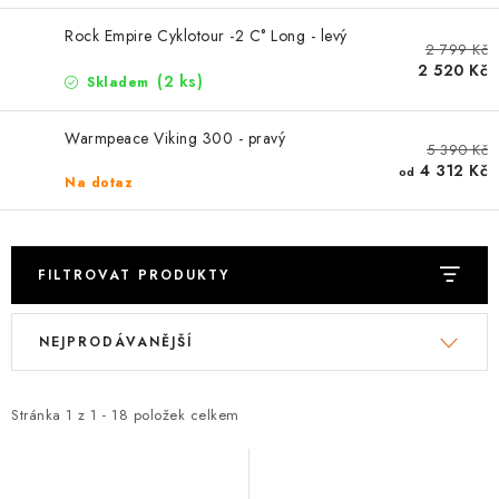
PODLE AKTIVITY
Rock Empire Cyklotour -2 C° Long - levý
2 799 Kč
ZNAČKY
2 520 Kč
(2 ks)
Skladem
Doprava a platba
Vše o nákupu
Kontakty
Poradna
Warmpeace Viking 300 - pravý
5 390 Kč
O nás
Blog
4 312 Kč
od
Na dotaz
FILTROVAT PRODUKTY
V
Ř
NEJPRODÁVANĚJŠÍ
ý
a
p
z
i
e
Stránka
1
z
1
-
18
položek celkem
s
n
p
í