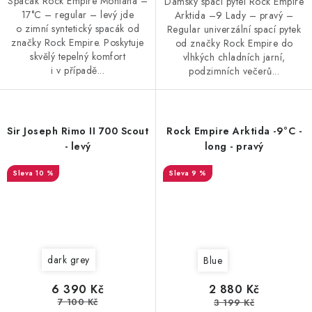
Spacák Rock Empire Montana –
Dámský spací pytel Rock Empire
17°C – regular – levý jde
Arktida –9 Lady – pravý –
o zimní syntetický spacák od
Regular univerzální spací pytek
značky Rock Empire. Poskytuje
od značky Rock Empire do
skvělý tepelný komfort
vlhkých chladních jarní,
i v případě...
podzimních večerů...
Sir Joseph Rimo II 700 Scout
Rock Empire Arktida -9°C -
- levý
long - pravý
10 %
9 %
dark grey
Blue
6 390 Kč
2 880 Kč
7 100 Kč
3 199 Kč