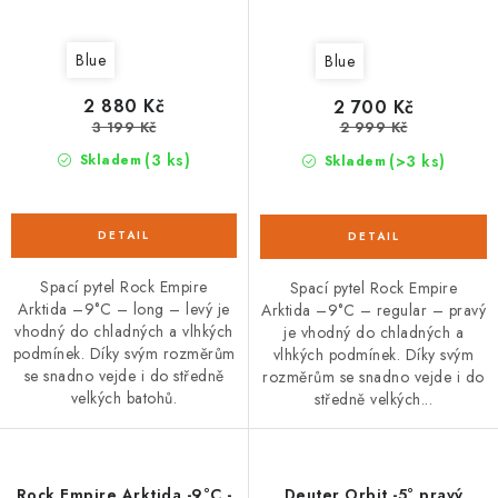
Blue
Blue
2 880 Kč
2 700 Kč
3 199 Kč
2 999 Kč
(3 ks)
(>3 ks)
Skladem
Skladem
Spací pytel Rock Empire
Spací pytel Rock Empire
Arktida –9°C – long – levý je
Arktida –9°C – regular – pravý
vhodný do chladných a vlhkých
je vhodný do chladných a
podmínek. Díky svým rozměrům
vlhkých podmínek. Díky svým
se snadno vejde i do středně
rozměrům se snadno vejde i do
velkých batohů.
středně velkých...
Rock Empire Arktida -9°C -
Deuter Orbit -5° pravý