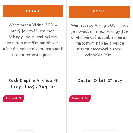
Warmpeace Viking 300 –
Warmpeace Viking 300 – levý
pravý je nováčkem mezi
je nováčkem mezi Vikingy. Jde
Vikingy. Jde o letní péřový
o letní péřový spacák s menším
spacák s menším množstvím
množstvím náplně a velice
náplně a velice nízkou hmotností
nízkou hmotností a tomu
a tomu odpovídajícím...
odpovídajícím...
Rock Empire Arktida -9
Deuter Orbit -5° levý
Lady - Levý - Regular
9 %
9 %