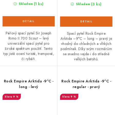
(1 ks)
(3 ks)
Skladem
Skladem
Péřový spací pytel Sir Joseph
Spací pytel Rock Empire
Rimo II 700 Scout – levý
Arktida –9°C – long – pravý je
univerzální spací pytel pro
vhodný do chladných a vlhkých
široké spektrum použití. Tento
podmínek. Díky svým rozměrům
typ jistě ocení turisté, trempové,
se snadno vejde i do středně
či rybáři.
velkých batohů.
Rock Empire Arktida -9°C -
Rock Empire Arktida -9°C -
long - levý
regular - pravý
9 %
9 %