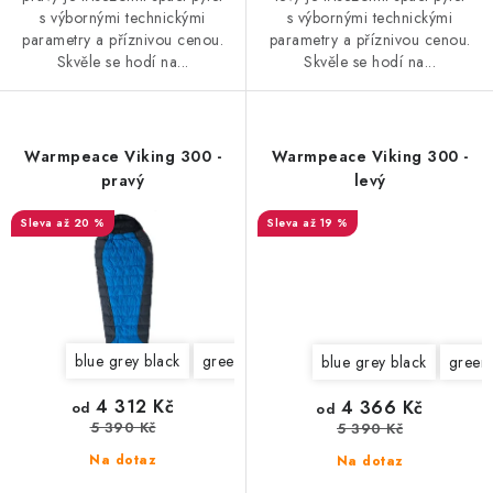
s výbornými technickými
s výbornými technickými
parametry a příznivou cenou.
parametry a příznivou cenou.
Skvěle se hodí na...
Skvěle se hodí na...
Warmpeace Viking 300 -
Warmpeace Viking 300 -
pravý
levý
až 20 %
až 19 %
blue grey black
green grey black
blue grey black
green 
4 312 Kč
4 366 Kč
od
od
5 390 Kč
5 390 Kč
Na dotaz
Na dotaz