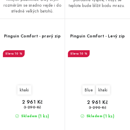
rozměrům se snadno vejde i do
teplota bude blížit bodu mrazu.
středně velkých batohů.
Pinguin Comfort - pravý zip
Pinguin Comfort - Levý zip
10 %
10 %
khaki
Blue
khaki
2 961 Kč
2 961 Kč
3 290 Kč
3 290 Kč
(1 ks)
(1 ks)
Skladem
Skladem