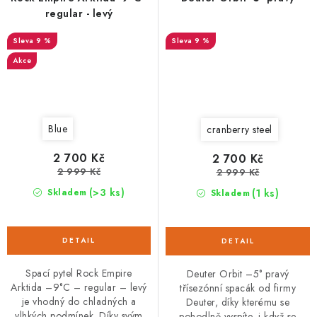
regular - levý
9 %
9 %
Akce
Blue
cranberry steel
2 700 Kč
2 700 Kč
2 999 Kč
2 999 Kč
(>3 ks)
(1 ks)
Skladem
Skladem
Spací pytel Rock Empire
Deuter Orbit –5° pravý
Arktida –9°C – regular – levý
třísezónní spacák od firmy
je vhodný do chladných a
Deuter, díky kterému se
vlhkých podmínek. Díky svým
pohodlně vyspíte, i když se