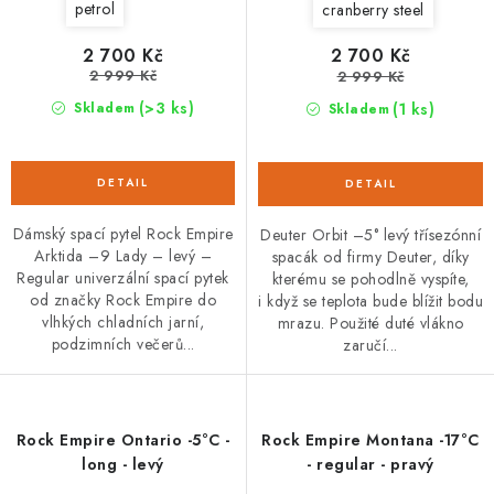
petrol
cranberry steel
2 700 Kč
2 700 Kč
2 999 Kč
2 999 Kč
(>3 ks)
(1 ks)
Skladem
Skladem
Dámský spací pytel Rock Empire
Deuter Orbit –5° levý třísezónní
Arktida –9 Lady – levý –
spacák od firmy Deuter, díky
Regular univerzální spací pytek
kterému se pohodlně vyspíte,
od značky Rock Empire do
i když se teplota bude blížit bodu
vlhkých chladních jarní,
mrazu. Použité duté vlákno
podzimních večerů...
zaručí...
Rock Empire Ontario -5°C -
Rock Empire Montana -17°C
long - levý
- regular - pravý