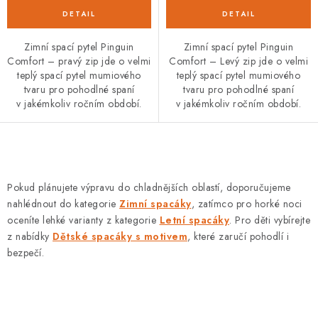
Zimní spací pytel Pinguin
Zimní spací pytel Pinguin
Comfort – pravý zip jde o velmi
Comfort – Levý zip jde o velmi
teplý spací pytel mumiového
teplý spací pytel mumiového
tvaru pro pohodlné spaní
tvaru pro pohodlné spaní
v jakémkoliv ročním období.
v jakémkoliv ročním období.
O
v
Pokud plánujete výpravu do chladnějších oblastí, doporučujeme
l
nahlédnout do kategorie
Zimní spacáky
, zatímco pro horké noci
á
oceníte lehké varianty z kategorie
Letní spacáky
. Pro děti vybírejte
d
z nabídky
Dětské spacáky s motivem
, které zaručí pohodlí i
bezpečí.
a
c
í
p