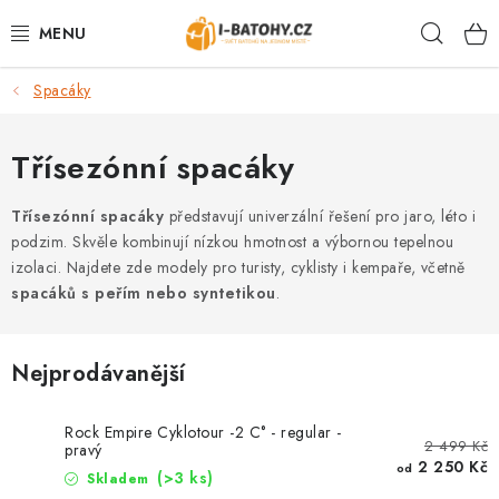
Přejít
Hleda
na
obsah
Spacáky
VÝPRODEJ %
BATOHY
Třísezónní spacáky
TAŠKY, KABELKY
Třísezónní spacáky
představují univerzální řešení pro jaro, léto i
podzim. Skvěle kombinují nízkou hmotnost a výbornou tepelnou
izolaci. Najdete zde modely pro turisty, cyklisty i kempaře, včetně
CESTOVNÍ ZAVAZADLA
spacáků s peřím nebo syntetikou
.
LEDVINKY
Nejprodávanější
PENĚŽENKY
Rock Empire Cyklotour -2 C° - regular -
DOPLŇKY A PŘÍSLUŠENSTVÍ
2 499 Kč
pravý
2 250 Kč
od
(>3 ks)
Skladem