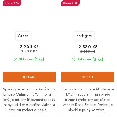
9 %
9 %
Green
dark grey
2 250 Kč
2 880 Kč
2 499 Kč
3 199 Kč
(1 ks)
(2 ks)
Skladem
Skladem
Spací pytel – prodloužený Rock
Spacák Rock Empire Montana –
Empire Ontario –5°C – long –
17°C – regular – pravý jde
levý je odolný třísezónní spacák
o zimní syntetický spacák od
ze syntetického dutého vlákna a
značky Rock Empire. Poskytuje
skvělou izolací o české...
skvělý tepelný komfort...