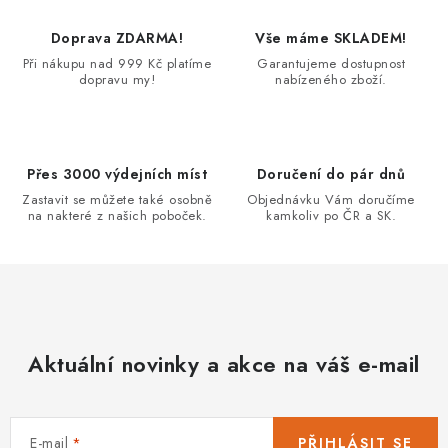
r
Doprava ZDARMA!
Vše máme SKLADEM!
v
Při nákupu nad 999 Kč platíme
Garantujeme dostupnost
k
dopravu my!
nabízeného zboží.
y
v
ý
p
Přes 3000 výdejních míst
Doručení do pár dnů
i
Zastavit se můžete také osobně
Objednávku Vám doručíme
na nakteré z našich poboček.
kamkoliv po ČR a SK.
s
u
Aktuální novinky a akce na váš e-mail
E-mail
PŘIHLÁSIT SE