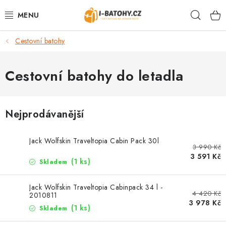
Přejít
Hleda
na
obsah
Cestovní batohy
VÝPRODEJ %
BATOHY
Cestovní batohy do letadla
TAŠKY, KABELKY
Nejprodávanější
CESTOVNÍ ZAVAZADLA
Jack Wolfskin Traveltopia Cabin Pack 30l
3 990 Kč
LEDVINKY
3 591 Kč
(1 ks)
Skladem
PENĚŽENKY
Jack Wolfskin Traveltopia Cabinpack 34 l -
4 420 Kč
2010811
DOPLŇKY A PŘÍSLUŠENSTVÍ
3 978 Kč
(1 ks)
Skladem