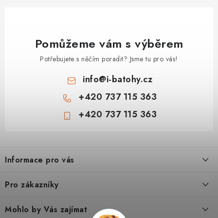
Pomůžeme vám s výběrem
Potřebujete s něčím poradit? Jsme tu pro vás!
info
@
i-batohy.cz
+420 737 115 363
+420 737 115 363
Z
á
Informace pro vás
p
a
Doprava a platba
Pro zákazníky
t
Vše o nákupu
í
Podmínky ochrany osobní údaje
Mohlo by Vás zajímat
Kontakty