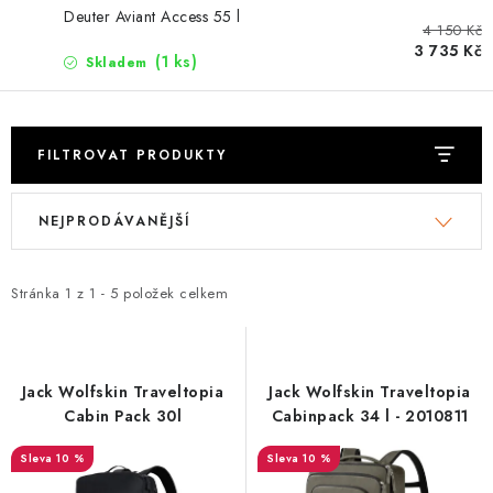
PODLE AKTIVITY
Deuter Aviant Access 55 l
4 150 Kč
3 735 Kč
ZNAČKY
(1 ks)
Skladem
Doprava a platba
Vše o nákupu
Kontakty
Poradna
O nás
Blog
FILTROVAT PRODUKTY
V
Ř
NEJPRODÁVANĚJŠÍ
ý
a
p
z
i
e
Stránka
1
z
1
-
5
položek celkem
s
n
p
í
r
p
Jack Wolfskin Traveltopia
Jack Wolfskin Traveltopia
o
r
Cabin Pack 30l
Cabinpack 34 l - 2010811
d
o
10 %
10 %
u
d