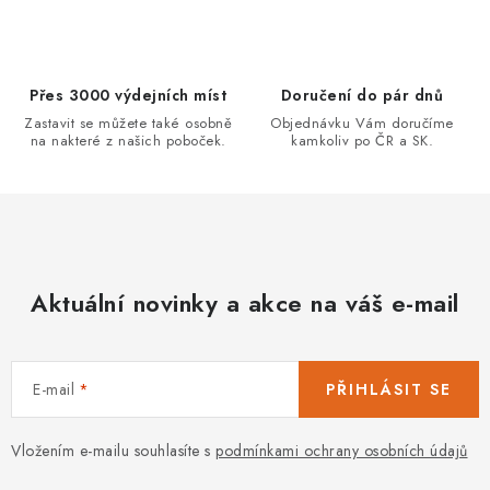
c
í
p
r
Přes 3000 výdejních míst
Doručení do pár dnů
v
Zastavit se můžete také osobně
Objednávku Vám doručíme
k
na nakteré z našich poboček.
kamkoliv po ČR a SK.
y
v
ý
p
i
Aktuální novinky a akce na váš e-mail
s
u
E-mail
PŘIHLÁSIT SE
Vložením e-mailu souhlasíte s
podmínkami ochrany osobních údajů