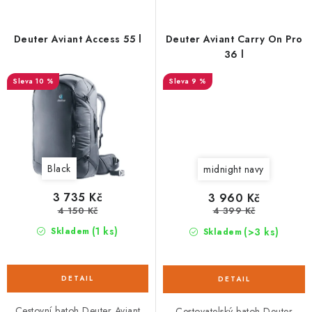
Deuter Aviant Access 55 l
Deuter Aviant Carry On Pro
36 l
10 %
9 %
Black
midnight navy
3 735 Kč
3 960 Kč
4 150 Kč
4 399 Kč
(1 ks)
(>3 ks)
Skladem
Skladem
Cestovní batoh Deuter Aviant
Cestovatelský batoh Deuter