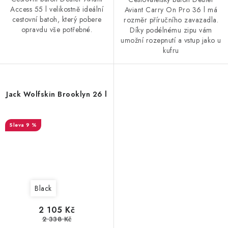
Access 55 l velikostně ideální
Aviant Carry On Pro 36 l má
cestovní batoh, který pobere
rozměr příručního zavazadla.
opravdu vše potřebné.
Díky podélnému zipu vám
umožní rozepnutí a vstup jako u
kufru
Jack Wolfskin Brooklyn 26 l
9 %
Black
2 105 Kč
2 338 Kč