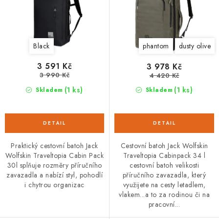
k
u
t
k
ů
t
Black
phantom
dusty olive
ů
3 591 Kč
3 978 Kč
3 990 Kč
4 420 Kč
(1 ks)
(1 ks)
Skladem
Skladem
Praktický cestovní batoh Jack
Cestovní batoh Jack Wolfskin
Wolfskin Traveltopia Cabin Pack
Traveltopia Cabinpack 34 l
30l splňuje rozměry příručního
cestovní batoh velikosti
zavazadla a nabízí styl, pohodlí
příručního zavazadla, který
i chytrou organizac
využijete na cesty letadlem,
vlakem...a to za rodinou či na
pracovní...