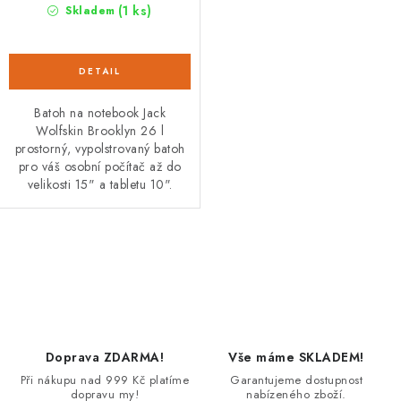
(1 ks)
Skladem
Batoh na notebook Jack
Wolfskin Brooklyn 26 l
prostorný, vypolstrovaný batoh
pro váš osobní počítač až do
velikosti 15" a tabletu 10".
O
v
l
á
d
Doprava ZDARMA!
Vše máme SKLADEM!
a
Při nákupu nad 999 Kč platíme
Garantujeme dostupnost
dopravu my!
nabízeného zboží.