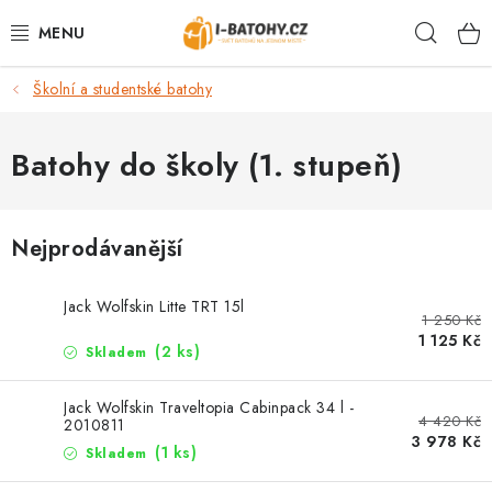
Přejít
Hleda
na
obsah
Školní a studentské batohy
VÝPRODEJ %
BATOHY
Batohy do školy (1. stupeň)
TAŠKY, KABELKY
Nejprodávanější
CESTOVNÍ ZAVAZADLA
Jack Wolfskin Litte TRT 15l
1 250 Kč
LEDVINKY
1 125 Kč
(2 ks)
Skladem
PENĚŽENKY
Jack Wolfskin Traveltopia Cabinpack 34 l -
4 420 Kč
2010811
DOPLŇKY A PŘÍSLUŠENSTVÍ
3 978 Kč
(1 ks)
Skladem