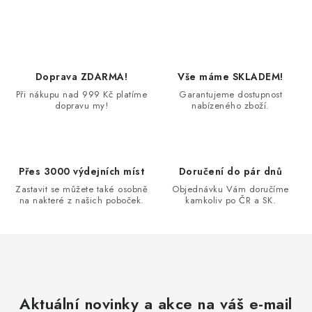
O
v
l
á
d
Doprava ZDARMA!
Vše máme SKLADEM!
a
Při nákupu nad 999 Kč platíme
Garantujeme dostupnost
dopravu my!
nabízeného zboží.
c
í
p
r
Přes 3000 výdejních míst
Doručení do pár dnů
v
Zastavit se můžete také osobně
Objednávku Vám doručíme
k
na nakteré z našich poboček.
kamkoliv po ČR a SK.
y
v
ý
p
i
Aktuální novinky a akce na váš e-mail
s