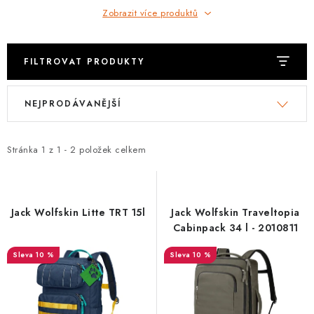
PODLE AKTIVITY
Zobrazit více produktů
ZNAČKY
FILTROVAT PRODUKTY
Doprava a platba
Vše o nákupu
Kontakty
Poradna
V
Ř
O nás
Blog
NEJPRODÁVANĚJŠÍ
ý
a
p
z
i
e
Stránka
1
z
1
-
2
položek celkem
s
n
p
í
r
p
Jack Wolfskin Litte TRT 15l
Jack Wolfskin Traveltopia
o
r
Cabinpack 34 l - 2010811
d
o
10 %
10 %
u
d
k
u
t
k