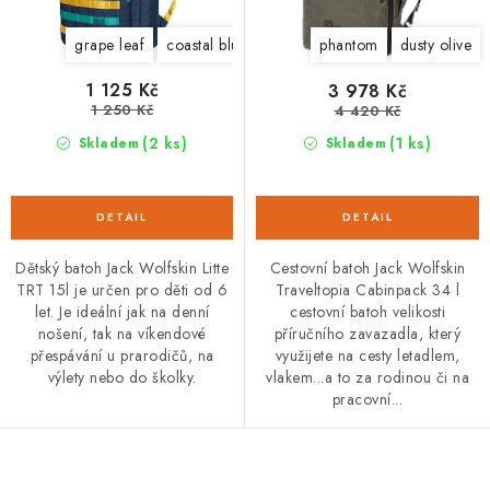
ů
t
grape leaf
coastal blue
dark indigo
phantom
dusty olive
ů
1 125 Kč
3 978 Kč
1 250 Kč
4 420 Kč
(2 ks)
(1 ks)
Skladem
Skladem
Dětský batoh Jack Wolfskin Litte
Cestovní batoh Jack Wolfskin
TRT 15l je určen pro děti od 6
Traveltopia Cabinpack 34 l
let. Je ideální jak na denní
cestovní batoh velikosti
nošení, tak na víkendové
příručního zavazadla, který
přespávání u prarodičů, na
využijete na cesty letadlem,
výlety nebo do školky.
vlakem...a to za rodinou či na
pracovní...