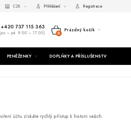
CZK
Přihlášení
Registrace
+420 737 115 363
Prázdný košík
(po – pá: 9:00 – 17:00)
NÁKUPNÍ
KOŠÍK
PENĚŽENKY
DOPLŇKY A PŘÍSLUŠENSTVÍ
PO
ení účtu získáte rychlý přístup k historii vašich