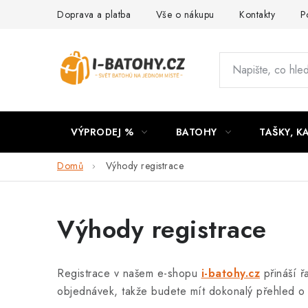
Přejít
Doprava a platba
Vše o nákupu
Kontakty
P
na
obsah
VÝPRODEJ %
BATOHY
TAŠKY, K
Domů
Výhody registrace
Výhody registrace
Registrace v našem e-shopu
i-batohy.cz
přináší ř
objednávek, takže budete mít dokonalý přehled o