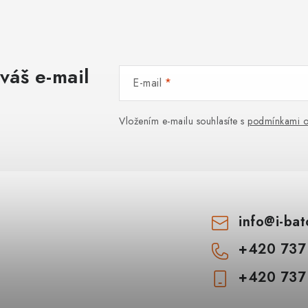
váš e-mail
E-mail
Vložením e-mailu souhlasíte s
podmínkami o
info
@
i-ba
+420 737
+420 737