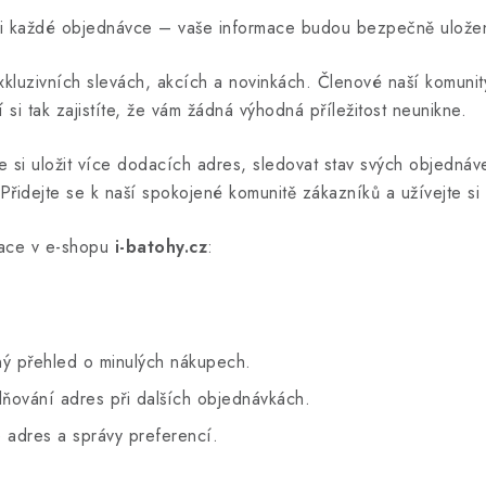
i každé objednávce – vaše informace budou bezpečně uložen
kluzivních slevách, akcích a novinkách. Členové naší komunity
si tak zajistíte, že vám žádná výhodná příležitost neunikne.
ete si uložit více dodacích adres, sledovat stav svých objedná
Přidejte se k naší spokojené komunitě zákazníků a užívejte s
race v e-shopu
i-batohy.cz
:
ý přehled o minulých nákupech.
ňování adres při dalších objednávkách.
 adres a správy preferencí.