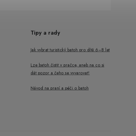
Tipy a rady
Jak vybrat turistický batoh pro dítě 6–8 let
Lze batoh čistit v pračce, aneb na co si
dát pozor a čeho se vyvarovat!
Návod na praní a péči o batoh