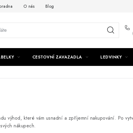
oradna
O nás
Blog
ABELKY
CESTOVNÍ ZAVAZADLA
LEDVINKY
adu výhod, které vám usnadní a zpříjemní nakupování. Po vytvoř
 svých nákupech.