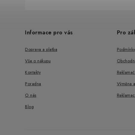
Z
á
Informace pro vás
Pro zá
p
a
Doprava a platba
Podmínky
t
Vše o nákupu
Obchodní
í
Kontakty
Reklamač
Poradna
Výměna a
O nás
Reklamac
Blog