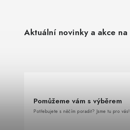
Aktuální novinky a akce na 
Pomůžeme vám s výběrem
Potřebujete s něčím poradit? Jsme tu pro vás!