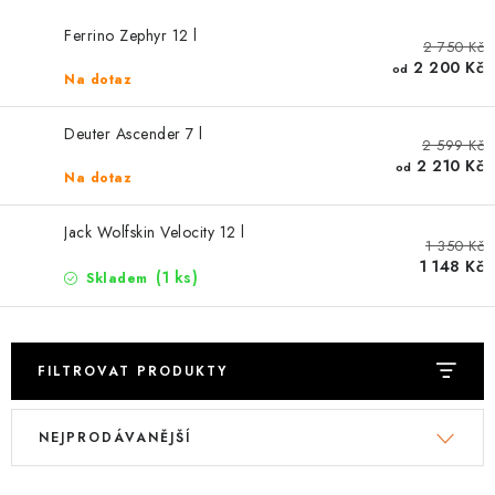
PODLE AKTIVITY
Ferrino Zephyr 12 l
2 750 Kč
ZNAČKY
2 200 Kč
od
Na dotaz
Doprava a platba
Vše o nákupu
Kontakty
Poradna
Deuter Ascender 7 l
2 599 Kč
O nás
Blog
2 210 Kč
od
Na dotaz
Jack Wolfskin Velocity 12 l
1 350 Kč
1 148 Kč
(1 ks)
Skladem
FILTROVAT PRODUKTY
V
Ř
NEJPRODÁVANĚJŠÍ
ý
a
p
z