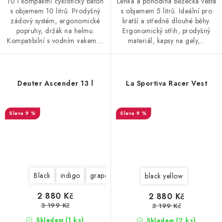
10 l kompaktní cyklistický batoh
Lehká a pohodlná běžecká vesta
s objemem 10 litrů. Prodyšný
s objemem 5 litrů. Ideální pro
zádový systém, ergonomické
kratší a středně dlouhé běhy.
popruhy, držák na helmu.
Ergonomický střih, prodyšný
Kompatibilní s vodním vakem....
materiál, kapsy na gely,...
Deuter Ascender 13 l
La Sportiva Racer Vest
9 %
9 %
Black
indigo
grape
saffron
black yellow
2 880 Kč
2 880 Kč
3 199 Kč
3 199 Kč
(1 ks)
(2 ks)
Skladem
Skladem