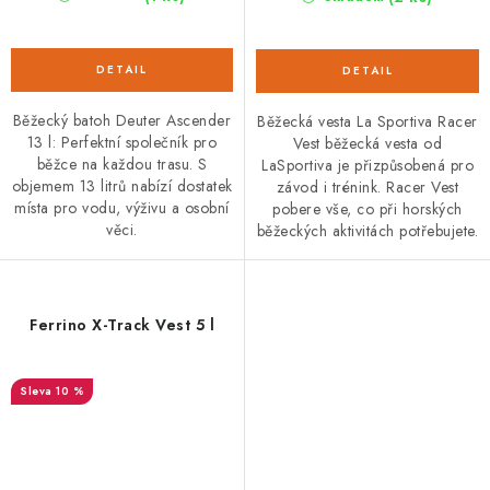
Běžecký batoh Deuter Ascender
Běžecká vesta La Sportiva Racer
13 l: Perfektní společník pro
Vest běžecká vesta od
běžce na každou trasu. S
LaSportiva je přizpůsobená pro
objemem 13 litrů nabízí dostatek
závod i trénink. Racer Vest
místa pro vodu, výživu a osobní
pobere vše, co při horských
věci.
běžeckých aktivitách potřebujete.
Ferrino X-Track Vest 5 l
10 %