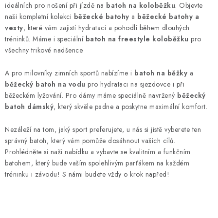
l
ideálních pro nošení při jízdě na
batoh na koloběžku
. Objevte
á
naši kompletní kolekci
běžecké batohy
a
běžecké batohy a
d
vesty
, které vám zajistí hydrataci a pohodlí během dlouhých
tréninků. Máme i speciální
batoh na freestyle koloběžku
pro
a
všechny trikové nadšence.
c
í
A pro milovníky zimních sportů nabízíme i
batoh na běžky
a
p
běžecký batoh na vodu
pro hydrataci na sjezdovce i při
r
běžeckém lyžování. Pro dámy máme speciálně navržený
běžecký
v
batoh dámský
, který skvěle padne a poskytne maximální komfort.
k
y
Nezáleží na tom, jaký sport preferujete, u nás si jistě vyberete ten
v
správný batoh, který vám pomůže dosáhnout vašich cílů.
Prohlédněte si naši nabídku a vybavte se kvalitním a funkčním
ý
batohem, který bude vaším spolehlivým parťákem na každém
p
tréninku i závodu! S námi budete vždy o krok napřed!
i
s
u