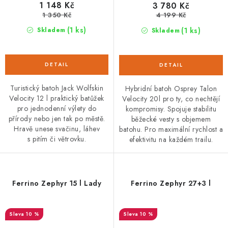
1 148 Kč
3 780 Kč
1 350 Kč
4 199 Kč
(1 ks)
(1 ks)
Skladem
Skladem
Turistický batoh Jack Wolfskin
Hybridní batoh Osprey Talon
Velocity 12 l praktický batůžek
Velocity 20l pro ty, co nechtějí
pro jednodenní výlety do
kompromisy. Spojuje stabilitu
přírody nebo jen tak po městě.
běžecké vesty s objemem
Hravě unese svačinu, láhev
batohu. Pro maximální rychlost a
s pitím či větrovku.
efektivitu na každém trailu.
Ferrino Zephyr 15 l Lady
Ferrino Zephyr 27+3 l
10 %
10 %