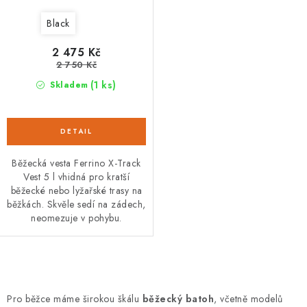
Black
2 475 Kč
2 750 Kč
(1 ks)
Skladem
Běžecká vesta Ferrino X-Track
Vest 5 l vhidná pro kratší
běžecké nebo lyžařské trasy na
běžkách. Skvěle sedí na zádech,
neomezuje v pohybu.
O
v
Pro běžce máme širokou škálu
běžecký batoh
, včetně modelů