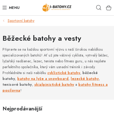
Přejít
Hleda
na
obsah
Sportovní batohy
VÝPRODEJ %
BATOHY
Běžecké batohy a vesty
TAŠKY, KABELKY
Připravte se na každou sportovní výzvu s naší širokou nabídkou
specializovaných batohů! Ať už jste vášnivý cyklista, vytrvalý běžec,
lyžařský nadšenec, lezec, tenista nebo fitness guru, u nás najdete
CESTOVNÍ ZAVAZADLA
perfektního společníka, který vám usnadní trénink i závody.
Prohlédněte si naši nabídku
cyklistické batohy
,
běžecké
LEDVINKY
batohy
,
batohy na lyže a snowboard
,
lezecké batohy
,
tenisové batohy
,
skialpinistické batohy
a
batohy fitness a
PENĚŽENKY
posilovna
!
DOPLŇKY A PŘÍSLUŠENSTVÍ
Nejprodávanější