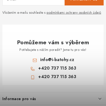
Vložením e-mailu souhlasíte s
podmínkami ochrany osobních údajů
Pomůžeme vám s výběrem
Potřebujete s něčím poradit? Jsme tu pro vás!
info
@
i-batohy.cz
+420 737 115 363
+420 737 115 363
Z
á
Informace pro vás
p