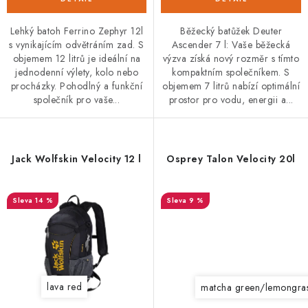
Lehký batoh Ferrino Zephyr 12l
Běžecký batůžek Deuter
s vynikajícím odvětráním zad. S
Ascender 7 l: Vaše běžecká
objemem 12 litrů je ideální na
výzva získá nový rozměr s tímto
jednodenní výlety, kolo nebo
kompaktním společníkem. S
procházky. Pohodlný a funkční
objemem 7 litrů nabízí optimální
společník pro vaše...
prostor pro vodu, energii a...
Jack Wolfskin Velocity 12 l
Osprey Talon Velocity 20l
14 %
9 %
lava red
matcha green/lemongra