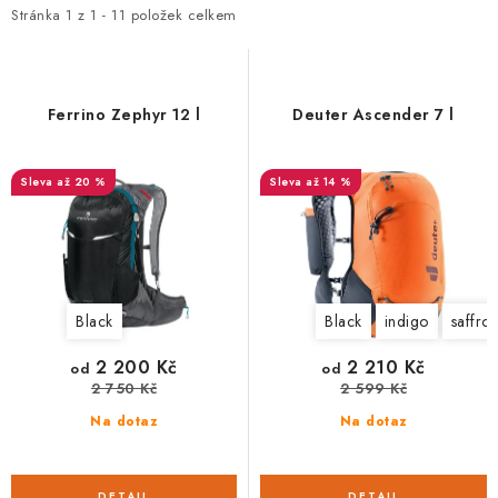
i
e
Stránka
1
z
1
-
11
položek celkem
s
n
p
í
r
p
Ferrino Zephyr 12 l
Deuter Ascender 7 l
o
r
d
o
až 20 %
až 14 %
u
d
k
u
t
k
ů
t
Black
Black
indigo
saffro
ů
2 200 Kč
2 210 Kč
od
od
2 750 Kč
2 599 Kč
Na dotaz
Na dotaz