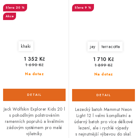
20 %
9 %
Akce
khaki
jay
terracotta
1 352 Kč
1 710 Kč
1 690 Kč
1 899 Kč
Na dotaz
Na dotaz
Jack Wolfskin Explorer Kids 20 l
Lezecký batoh Mammut Neon
s pohodlným polstrováním
Light 12 l velmi komplkatní a
ramenních popruhů a kvalitním
úderný batoh pro více délkové
zádovým systémem pro malé
lezení, ale i rychlé výpady
výletníky.
s nejnutnější výbavou do skal.