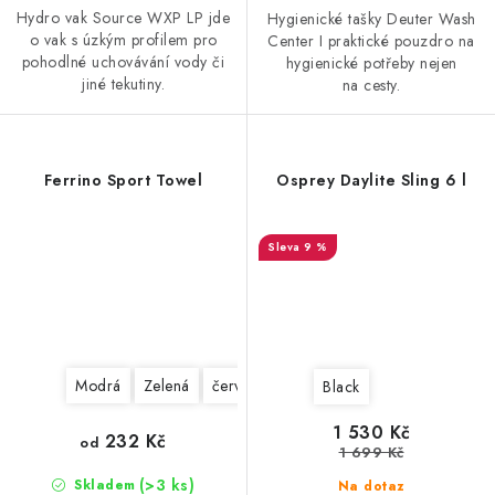
Hydro vak Source WXP LP jde
Hygienické tašky Deuter Wash
o vak s úzkým profilem pro
Center I praktické pouzdro na
pohodlné uchovávání vody či
hygienické potřeby nejen
jiné tekutiny.
na cesty.
Ferrino Sport Towel
Osprey Daylite Sling 6 l
9 %
Modrá
Zelená
červená
Black
1 530 Kč
232 Kč
od
1 699 Kč
(>3 ks)
Skladem
Na dotaz