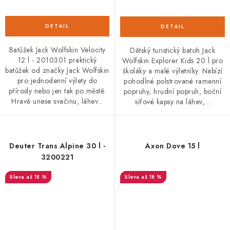
Batůžek Jack Wolfskin Velocity
Dětský turistický batoh Jack
12 l - 2010301 praktický
Wolfskin Explorer Kids 20 l pro
batůžek od značky Jack Wolfskin
školáky a malé výletníky. Nabízí
pro jednodenní výlety do
pohodlné polstrované ramenní
přírody nebo jen tak po městě.
popruhy, hrudní popruh, boční
Hravě unese svačinu, láhev...
síťové kapsy na láhev,...
Deuter Trans Alpine 30 l -
Axon Dove 15 l
3200221
až 18 %
až 18 %