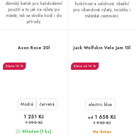
dámský batoh pro každodenní
funkčnost a odolnost. Ideální
použití a to jak na výlety po
pro víkendové výlety, turistiku i
městě, tak se skvěle hodí i do
městské cestování.
přírody.
Axon Rose 20l
Jack Wolfskin Velo Jam 15l
10 %
až 14 %
Modrá
červená
electric blue
1 251 Kč
1 658 Kč
od
1 390 Kč
1 950 Kč
(1 ks)
Skladem
Na dotaz