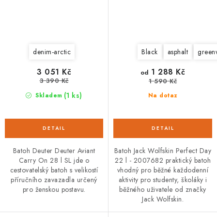
denim-arctic
Black
asphalt
gree
3 051 Kč
1 288 Kč
od
3 390 Kč
1 590 Kč
(1 ks)
Skladem
Na dotaz
Batoh Deuter Deuter Aviant
Batoh Jack Wolfskin Perfect Day
Carry On 28 l SL jde o
22 l - 2007682 praktický batoh
cestovatelský batoh s velikostí
vhodný pro běžné každodenní
příručního zavazadla určený
aktivity pro studenty, školáky i
pro ženskou postavu.
běžného uživatele od značky
Jack Wolfskin.