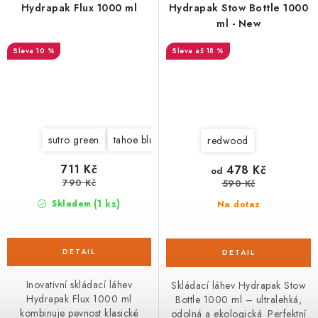
Hydrapak Flux 1000 ml
Hydrapak Stow Bottle 1000
ml - New
10 %
až 18 %
sutro green
tahoe blue
redwood
711 Kč
478 Kč
od
790 Kč
590 Kč
(1 ks)
Skladem
Na dotaz
Inovativní skládací láhev
Skládací láhev Hydrapak Stow
Hydrapak Flux 1000 ml
Bottle 1000 ml – ultralehká,
kombinuje pevnost klasické
odolná a ekologická. Perfektní