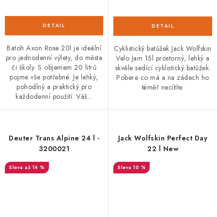
Batoh Axon Rose 20l je ideální
Cyklistický batůžek Jack Wolfskin
pro jednodenní výlety, do města
Velo Jam 15l prostorný, lehký a
či školy. S objemem 20 litrů
skvěle sedící cyklistický batůžek.
pojme vše potřebné. Je lehký,
Pobere co má a na zádech ho
pohodlný a praktický pro
téměř necítíte.
každodenní použití. Váš...
Deuter Trans Alpine 24 l -
Jack Wolfskin Perfect Day
3200021
22 l New
až 14 %
10 %