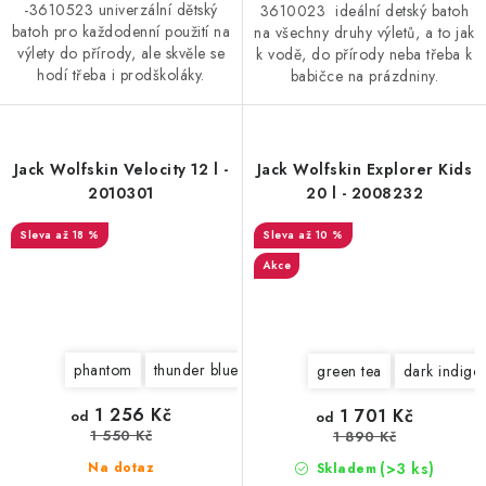
-3610523 univerzální dětský
3610023 ideální detský batoh
batoh pro každodenní použití na
na všechny druhy výletů, a to jak
výlety do přírody, ale skvěle se
k vodě, do přírody neba třeba k
hodí třeba i prodškoláky.
babičce na prázdniny.
Jack Wolfskin Velocity 12 l -
Jack Wolfskin Explorer Kids
2010301
20 l - 2008232
až 18 %
až 10 %
Akce
phantom
thunder blue
blue pacific
green tea
dark indigo
1 256 Kč
1 701 Kč
od
od
1 550 Kč
1 890 Kč
(>3 ks)
Na dotaz
Skladem