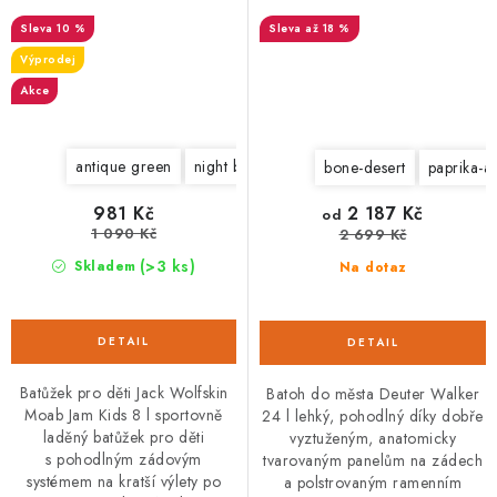
10 %
až 18 %
Výprodej
Akce
antique green
night blue
desert rose
coastal blue
l
bone-desert
paprika-ar
981 Kč
2 187 Kč
od
1 090 Kč
2 699 Kč
(>3 ks)
Skladem
Na dotaz
Batůžek pro děti Jack Wolfskin
Batoh do města Deuter Walker
Moab Jam Kids 8 l sportovně
24 l lehký, pohodlný díky dobře
laděný batůžek pro děti
vyztuženým, anatomicky
s pohodlným zádovým
tvarovaným panelům na zádech
systémem na kratší výlety po
a polstrovaným ramenním