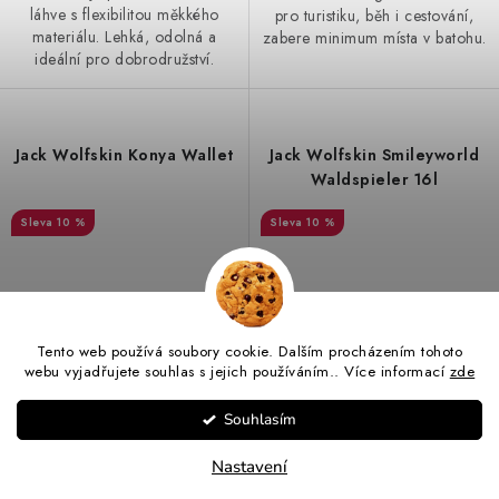
láhve s flexibilitou měkkého
pro turistiku, běh i cestování,
materiálu. Lehká, odolná a
zabere minimum místa v batohu.
ideální pro dobrodružství.
Jack Wolfskin Konya Wallet
Jack Wolfskin Smileyworld
Waldspieler 16l
10 %
10 %
Tento web používá soubory cookie. Dalším procházením tohoto
Black
icon water lily
webu vyjadřujete souhlas s jejich používáním.. Více informací
zde
855 Kč
1 620 Kč
Souhlasím
950 Kč
1 800 Kč
(>3 ks)
(3 ks)
Skladem
Skladem
Nastavení