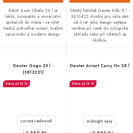
Batoh Axon Obelix 20 l je
Dětský batůžek Deuter Kikki 8 l -
lehký, kompaktní a univerzální
3610423 vhodný pro vaše děti
společník do města i na výlet.
od 3 let. Jeho design nejlépe
Nabízí pohodlné nošení, kvalitní
vynikne při cestě do zologické
zpracování a moderní design.
zahrady nebo při výletech se
školkou
Deuter Gogo 25 l -
Deuter Aviant Carry On 28 l
(3813221)
až 14 %
až 14 %
currant-redwood
midnight navy