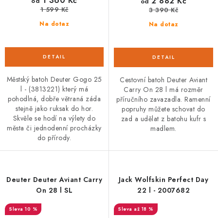
1 360 Kč
2 882 Kč
od
od
1 599 Kč
3 390 Kč
Na dotaz
Na dotaz
Městský batoh Deuter Gogo 25
Cestovní batoh Deuter Aviant
l - (3813221) který má
Carry On 28 l má rozměr
pohodlná, dobře větraná záda
příručního zavazadla. Ramenní
stejně jako ruksak do hor.
popruhy můžete schovat do
Skvěle se hodí na výlety do
zad a udělat z batohu kufr s
města či jednodenní procházky
madlem.
do přírody.
Deuter Deuter Aviant Carry
Jack Wolfskin Perfect Day
On 28 l SL
22 l - 2007682
10 %
až 18 %