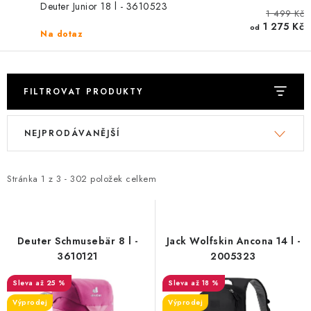
PODLE AKTIVITY
Deuter Junior 18 l - 3610523
1 499 Kč
1 275 Kč
od
Na dotaz
ZNAČKY
Doprava a platba
Vše o nákupu
Kontakty
Poradna
FILTROVAT PRODUKTY
O nás
Blog
V
Ř
NEJPRODÁVANĚJŠÍ
ý
a
p
z
i
e
Stránka
1
z
3
-
302
položek celkem
s
n
p
í
r
p
Deuter Schmusebär 8 l -
Jack Wolfskin Ancona 14 l -
o
r
3610121
2005323
d
o
až 25 %
až 18 %
u
d
Výprodej
Výprodej