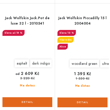
Jack Wolfskin Jack.Pot de
Jack Wolfskin Piccadilly 15 l
luxe 32 l - 2010541
2004004
až 18 %
10 %
Výprodej
Akce
asphalt
dark indigo
woodland green
ultra
2 609 Kč
1 395 Kč
od
3 220 Kč
1 550 Kč
Na dotaz
Na dotaz