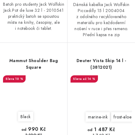
Batoh pro studenty Jack Wolfskin
Dámská kabelka Jack Wolfskin
Jack.Pot de luxe 32 l - 2010541
Piccadilly 15 l 2004004
praktický batoh se spoustou
z odolného recyklovaného
místa na knihy, časopisy, ale
materiálu pro každodenní
i notebook či tablet.
nošení v ruce i přes rameno.
Přední kapsa na zip
Mammut Shoulder Bag
Deuter Vista Skip 14 l -
Square
(3812021)
10 %
až 14 %
Black
marine-ink
frost-aloe
990 Kč
1 487 Kč
od
od
1 100 Kč