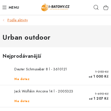
Přejít
Hleda
na
obsah
Podle aktivity
VÝPRODEJ %
BATOHY
Urban outdoor
TAŠKY, KABELKY
Nejprodávanější
CESTOVNÍ ZAVAZADLA
Deuter Schmusebär 8 l - 3610121
1 250 Kč
LEDVINKY
1 000 Kč
od
Na dotaz
PENĚŽENKY
Jack Wolfskin Ancona 14 l - 2005323
1 490 Kč
DOPLŇKY A PŘÍSLUŠENSTVÍ
1 207 Kč
od
Na dotaz