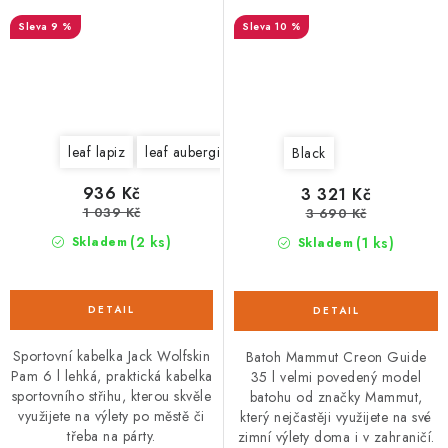
9 %
10 %
leaf lapiz
leaf aubergine
Black
936 Kč
3 321 Kč
1 039 Kč
3 690 Kč
(2 ks)
(1 ks)
Skladem
Skladem
Sportovní kabelka Jack Wolfskin
Batoh Mammut Creon Guide
Pam 6 l lehká, praktická kabelka
35 l velmi povedený model
sportovního střihu, kterou skvěle
batohu od značky Mammut,
využijete na výlety po městě či
který nejčastěji využijete na své
třeba na párty.
zimní výlety doma i v zahraničí.