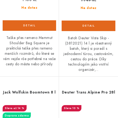
1 749 Kč
Na dotaz
Na dotaz
Taška přes rameno Mammut
Batoh Deuter Vista Skip -
Shoulder Bag Square je
(3812021) 14 l je všestranný
praktická taška přes rameno
batoh, který si poradí s
menších rozměrů, do které se
jednodenní túrou, cestováním,
vám vejde vše potřebné na vaše
cestou do práce. Díky
cesty do města nebo přírody.
technologiím jako vnitřní
organizér,...
Jack Wolfskin Boomtown 8 l
Deuter Trans Alpine Pro 28l
až 14 %
10 %
Doprava zdarma