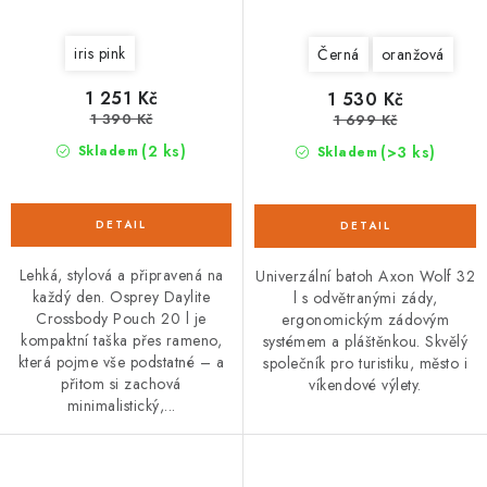
iris pink
Černá
oranžová
1 251 Kč
1 530 Kč
1 390 Kč
1 699 Kč
(2 ks)
(>3 ks)
Skladem
Skladem
Lehká, stylová a připravená na
Univerzální batoh Axon Wolf 32
každý den. Osprey Daylite
l s odvětranými zády,
Crossbody Pouch 20 l je
ergonomickým zádovým
kompaktní taška přes rameno,
systémem a pláštěnkou. Skvělý
která pojme vše podstatné – a
společník pro turistiku, město i
přitom si zachová
víkendové výlety.
minimalistický,...