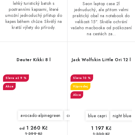
lehký turistický batoh s
Seon laptop case 2l
postranními kapsami, které
jednuduchý, ale přitom velmi
umožní jednoduchý přístup do
praktický obal na notebook do
kapes během chůze. Skvělý na
velikosti 15". Skvěle ochrání
kratší výlety do přírody.
vašeho macbooka od poškození
na cestách za...
Deuter Kikki 8 l
Jack Wolfskin Little Ori 12 l
až 9 %
10 %
Akce
Výprodej
Akce
avocado-alpinegreen
coolblue-midnight
blue capri
night blue
1 260 Kč
1 197 Kč
od
1 399 Kč
1 330 Kč