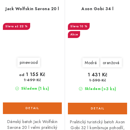
Jack Wolfskin Savona 20 l
Axon Gobi 34 l
až 22 %
10 %
Akce
pinewood
Modrá
oranžová
1 155 Kč
1 431 Kč
od
1 499 Kč
1 590 Kč
(1 ks)
(>3 ks)
Skladem
Skladem
Dámský batoh Jack Wolfskin
Praktický turistický batoh Axon
Savona 20 l velmi praktický
Gobi 32 l kombinuje pohodlí,