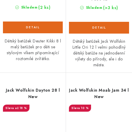
(2 ks)
(>3 ks)
Skladem
Skladem
Dětský batůžek Deuter Kikki 8 l
Dětský batůžek Jack Wolfskin
malý batůžek pro děti se
Little Ori 12 l velmi pohodlný
stylovým víkem připomínající
dětský batůže na jednodenní
roztomilé zvířátko.
výlety do přírody, ale i do
města.
Jack Wolfskin Dayton 28 l
Jack Wolfskin Moab Jam 34 l
New
New
až 18 %
10 %