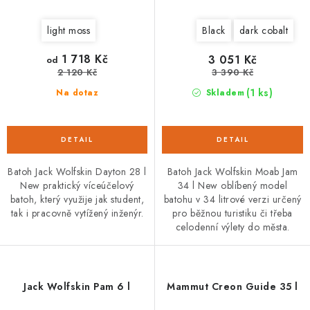
light moss
Black
dark cobalt
1 718 Kč
3 051 Kč
od
2 120 Kč
3 390 Kč
(1 ks)
Na dotaz
Skladem
Batoh Jack Wolfskin Dayton 28 l
Batoh Jack Wolfskin Moab Jam
New praktický víceúčelový
34 l New oblíbený model
batoh, který využije jak student,
batohu v 34 litrové verzi určený
tak i pracovně vytížený inženýr.
pro běžnou turistiku či třeba
celodenní výlety do města.
Jack Wolfskin Pam 6 l
Mammut Creon Guide 35 l