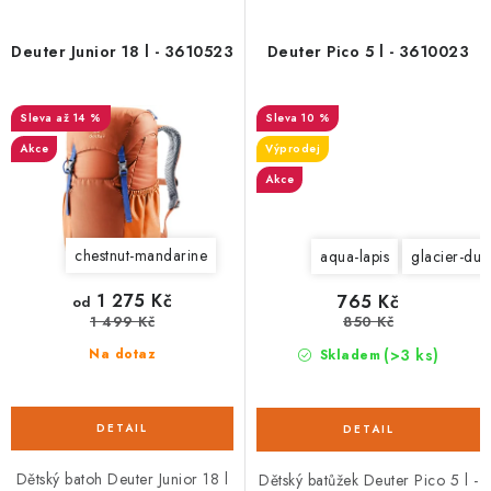
Deuter Junior 18 l - 3610523
Deuter Pico 5 l - 3610023
až 14 %
10 %
Akce
Výprodej
Akce
chestnut-mandarine
aqua-lapis
glacier-dus
1 275 Kč
765 Kč
od
1 499 Kč
850 Kč
(>3 ks)
Na dotaz
Skladem
Dětský batoh Deuter Junior 18 l
Dětský batůžek Deuter Pico 5 l -