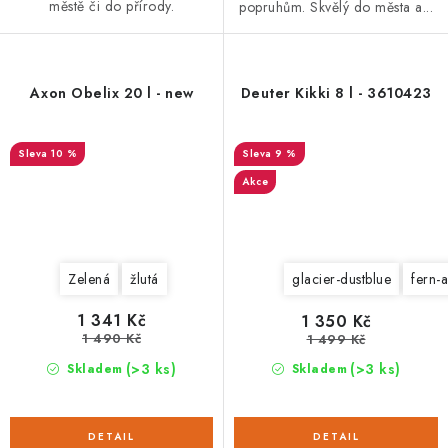
městě či do přírody.
popruhům. Skvělý do města a...
Axon Obelix 20 l - new
Deuter Kikki 8 l - 3610423
10 %
9 %
Akce
Zelená
žlutá
glacier-dustblue
fern-
1 341 Kč
1 350 Kč
1 490 Kč
1 499 Kč
(>3 ks)
(>3 ks)
Skladem
Skladem