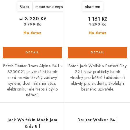
Black
meadow-deepsea
phantom
3 230 Kč
1 161 Kč
od
3 799 Kč
1 290 Kč
Na dotaz
Na dotaz
Batoh Deuter Trans Alpine 24 l -
Batoh Jack Wolfskin Perfect Day
3200021 univerzální batoh
22 l New praktický batoh
snad na vše. Skvělý zádový
vhodný pro běžné každodenní
systém, dost místa na věci,
aktivity pro studenty, školáky i
elektroniku, ale třeba i cyklo
běžného uživatele.
nářadí.
Jack Wolfskin Moab Jam
Deuter Walker 24 l
Kids 8 l