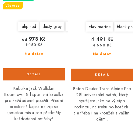
Výprodej
tulip red
dusty grey
teal grey
afterglow
clay marine
black grap
978 Kč
4 491 Kč
od
1 150 Kč
4 990 Kč
Na dotaz
Na dotaz
Kabelka Jack Wolfskin
Batoh Deuter Trans Alpine Pro
Boomtown 8 l sportivní kabelka
28l univerzální batoh, který
pro každodenní použití. Přední
využijete jako na výlety s
prostorná kapsa na zip se
rodinou, na treku po horách,
spoustou místa pro předměty
ale třeba i na kroužek s vašimi
každodenní potřeby!
dětmi.