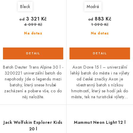
Black
Modrá
3 321 Kč
883 Kč
od
od
4 099 Kč
1 090 Kč
Na dotaz
Na dotaz
Batoh Deuter Trans Alpine 30 l -
Axon Dove 15 l – univerzální
3200221 univerzální batoh do
lehký batoh do města i na výlety
nepohody. Jde o legendu mezi
od české značky Axon je
batohy, který snese hrubé
všestranný batoh s nízkou
zacházení a pobere vše, co do
hmotností, který se hodí jak do
něj naložíte.
města, tak na turistické výlety....
Jack Wolfskin Explorer Kids
Mammut Neon Light 12 l
20 l