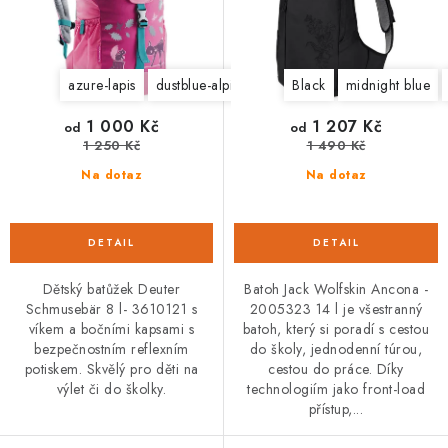
k
u
t
k
ů
t
azure-lapis
dustblue-alpinegreen
kiwi artic
Black
midnight blue
ů
1 000 Kč
1 207 Kč
od
od
1 250 Kč
1 490 Kč
Na dotaz
Na dotaz
Dětský batůžek Deuter
Batoh Jack Wolfskin Ancona -
Schmusebär 8 l- 3610121 s
2005323 14 l je všestranný
víkem a bočními kapsami s
batoh, který si poradí s cestou
bezpečnostním reflexním
do školy, jednodenní túrou,
potiskem. Skvělý pro děti na
cestou do práce. Díky
výlet či do školky.
technologiím jako front-load
přístup,...