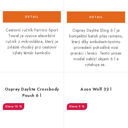
Cestovní ručník Ferrino Sport
Osprey Daylite Sling 6 l je
Towel je vysoce absorbční
kompaktní batoh přes rameno,
ručník z mikrovlákna, který je
který díky ambidextróznímu
zvláště vhodný pro cestovní
provedení pohodlně nosí
výlety téměr kamkoliv.
praváci i leváci. Tento unisex
model nabízí objem 6 l a
vztahuje se...
Osprey Daylite Crossbody
Axon Wolf 32 l
Pouch 6 l
10 %
9 %