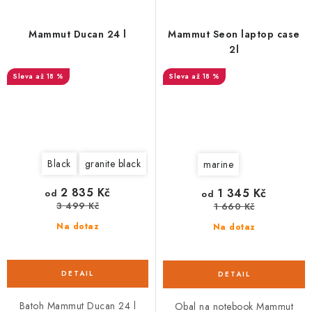
Mammut Ducan 24 l
Mammut Seon laptop case
2l
až 18 %
až 18 %
Black
granite black
marine
2 835 Kč
1 345 Kč
od
od
3 499 Kč
1 660 Kč
Na dotaz
Na dotaz
Batoh Mammut Ducan 24 l
Obal na notebook Mammut