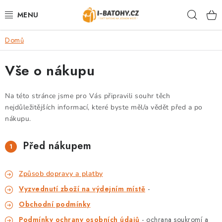
Přejít
Hleda
na
obsah
Domů
VÝPRODEJ %
Vše o nákupu
BATOHY
TAŠKY, KABELKY
Na této stránce jsme pro Vás připravili souhr těch
nejdůležitějších informací, které byste měl/a vědět před a po
nákupu.
CESTOVNÍ ZAVAZADLA
Před nákupem
LEDVINKY
PENĚŽENKY
Způsob
dopravy
a platby
Vyzvednutí zboží na výdejním místě
-
DOPLŇKY A PŘÍSLUŠENSTVÍ
Obchodní podmínky
Podmínky ochrany osobních údajů
- ochrana soukromí a