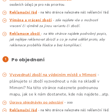
PODLE AKTIVITY
osobních údajů je pro nás prioritou.
Reklamační řád
- na této stránce naleznete náš reklamční řád.
ZNAČKY
Výměna a vrácení zboží
-
zde najdete vše o možnosti
vracení či výměně za jinou variantu či zboží.
Doprava a platba
Vše o nákupu
Kontakty
Poradna
Reklamace zboží
-
na této stránce najdete podrobný popis,
O nás
Blog
jak nejlépe reklamovat zbioží a co je nutné udělat proto, aby
reklamace proběhla hladce a bez komplikací.
Po objednaní
Vyzvednutí zboží na výdejním místě v Mimoni
-
plánujete si zboží vyzvednout u nás na skladě v
Mimoni? Na této stránce naleznete podrounou
mapu, jak se k nám dostanete, kde nás najdete...atp.
Úprava objednávky po odeslání
- aaa
Reklamační řád
- na této stránce naleznete náš reklamční řád.