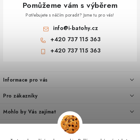
Pomůžeme vám s výběrem
Potřebujete s něčím poradit? Jsme tu pro vás!
info
@
i-batohy.cz
+420 737 115 363
+420 737 115 363
Z
á
Informace pro vás
p
a
Doprava a platba
Pro zákazníky
t
Vše o nákupu
í
Podmínky ochrany osobní údaje
Mohlo by Vás zajímat
Kontakty
Obchodní podmínky
Dárkové poukazy
Tipy a rady
Poradna
Reklamační řád
Hodnocení obchodu
O nás
Jak vybrat turistický batoh pro dítě 6–8 let