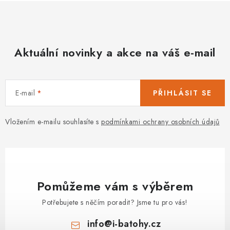
PODLE AKTIVITY
á
d
ZNAČKY
a
c
Aktuální novinky a akce na váš e-mail
Doprava a platba
Vše o nákupu
Kontakty
Poradna
í
O nás
Blog
p
r
E-mail
PŘIHLÁSIT SE
v
k
Vložením e-mailu souhlasíte s
podmínkami ochrany osobních údajů
y
v
ý
p
i
Pomůžeme vám s výběrem
s
Potřebujete s něčím poradit? Jsme tu pro vás!
u
info
@
i-batohy.cz