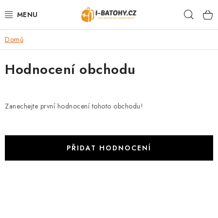
Přejít
Hleda
na
obsah
Domů
VÝPRODEJ %
Hodnocení obchodu
BATOHY
TAŠKY, KABELKY
Zanechejte první hodnocení tohoto obchodu!
CESTOVNÍ ZAVAZADLA
LEDVINKY
PŘIDAT HODNOCENÍ
PENĚŽENKY
O
DOPLŇKY A PŘÍSLUŠENSTVÍ
v
l