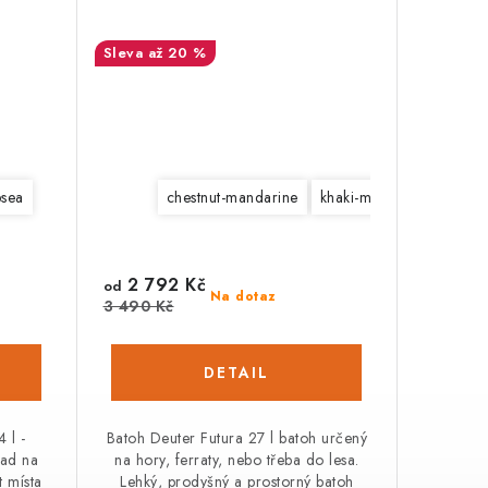
až 20 %
sea
chestnut-mandarine
khaki-meadow
2 792 Kč
od
Na dotaz
3 490 Kč
 l -
Batoh Deuter Futura 27 l batoh určený
nad na
na hory, ferraty, nebo třeba do lesa.
t místa
Lehký, prodyšný a prostorný batoh