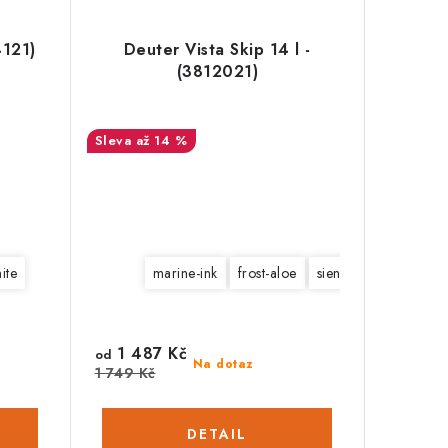
4121)
Deuter Vista Skip 14 l -
(3812021)
až 14 %
ite
marine-ink
frost-aloe
sienna-marine
1 487 Kč
od
Na dotaz
1 749 Kč