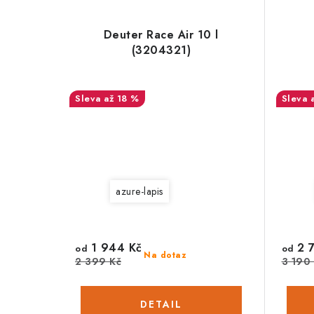
Deuter Race Air 10 l
(3204321)
až 18 %
azure-lapis
1 944 Kč
2 7
od
od
Na dotaz
2 399 Kč
3 190 