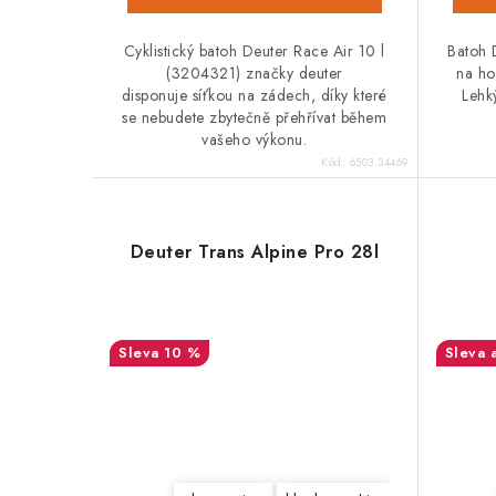
Cyklistický batoh Deuter Race Air 10 l
Batoh 
(3204321) značky deuter
na ho
disponuje síťkou na zádech, díky které
Lehk
se nebudete zbytečně přehřívat během
vašeho výkonu.
Kód:
6503.34469
Deuter Trans Alpine Pro 28l
10 %