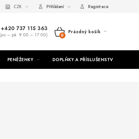
CZK
Přihlášení
Registrace
+420 737 115 363
Prázdný košík
(po – pá: 9:00 – 17:00)
NÁKUPNÍ
KOŠÍK
PENĚŽENKY
DOPLŇKY A PŘÍSLUŠENSTVÍ
PO