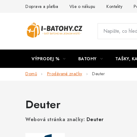
Přejít
Doprava a platba
Vše o nákupu
Kontakty
P
na
obsah
VÝPRODEJ %
BATOHY
TAŠKY, K
Domů
Prodávané značky
Deuter
Deuter
Webová stránka značky:
Deuter