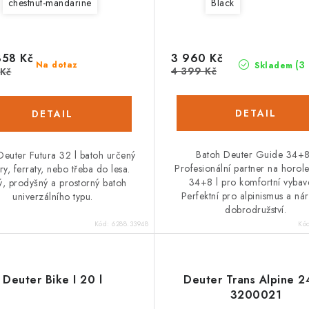
chestnut-mandarine
Black
58 Kč
3 960 Kč
(3
Na dotaz
Skladem
4 399 Kč
 Kč
Batoh Deuter Guide 34+8
Deuter Futura 32 l batoh určený
Profesionální partner na horole
ry, ferraty, nebo třeba do lesa.
34+8 l pro komfortní vybav
ý, prodyšný a prostorný batoh
Perfektní pro alpinismus a ná
univerzálního typu.
dobrodružství.
Kód:
6288.33948
Kó
Deuter Bike I 20 l
Deuter Trans Alpine 24
3200021