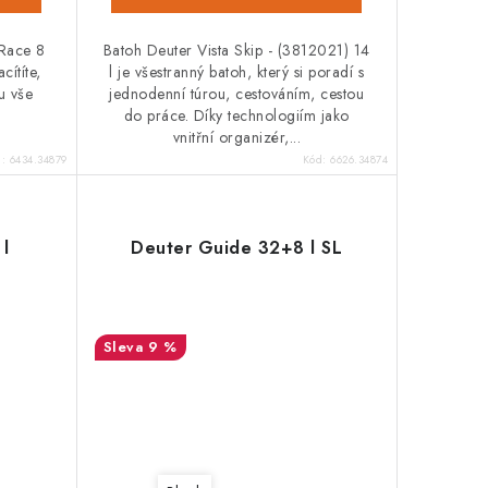
 Race 8
Batoh Deuter Vista Skip - (3812021) 14
cítíte,
l je všestranný batoh, který si poradí s
u vše
jednodenní túrou, cestováním, cestou
do práce. Díky technologiím jako
vnitřní organizér,...
d:
6434.34879
Kód:
6626.34874
l
Deuter Guide 32+8 l SL
9 %