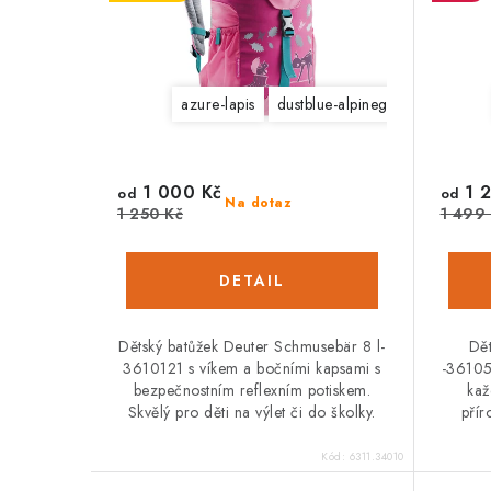
p
r
r
o
o
d
azure-lapis
dustblue-alpinegreen
kiwi art
d
u
u
k
1 000 Kč
1 2
od
od
Na dotaz
k
1 250 Kč
1 499
t
t
ů
ů
Dětský batůžek Deuter Schmusebär 8 l-
Dět
3610121 s víkem a bočními kapsami s
-36105
bezpečnostním reflexním potiskem.
kaž
Skvělý pro děti na výlet či do školky.
přír
Kód:
6311.34010