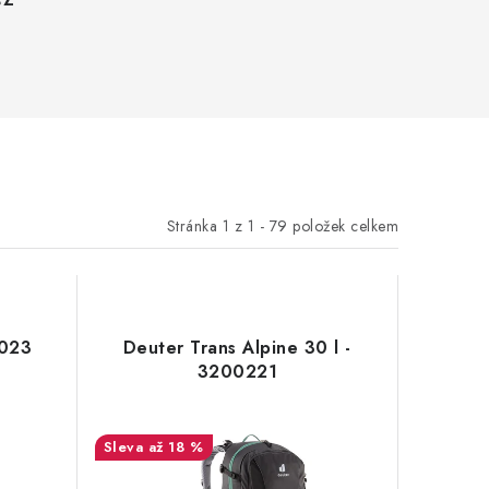
Stránka
1
z
1
-
79
položek celkem
0023
Deuter Trans Alpine 30 l -
3200221
až 18 %