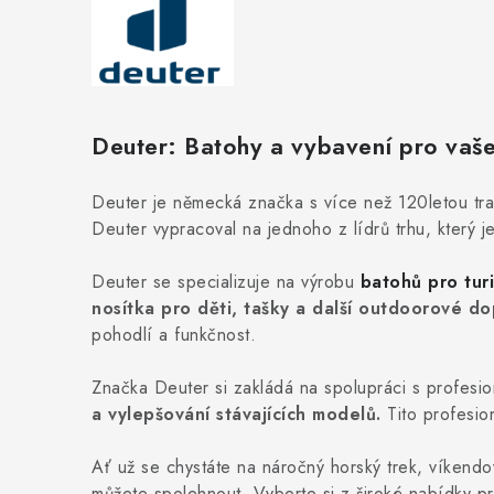
Deuter: Batohy a vybavení pro vaše
Deuter je německá značka s více než 120letou tr
Deuter vypracoval na jednoho z lídrů trhu, který j
Deuter se specializuje na výrobu
batohů pro turi
nosítka pro děti, tašky a další outdoorové do
pohodlí a funkčnost.
Značka Deuter si zakládá na spolupráci s profesio
a vylepšování stávajících modelů.
Tito profesion
Ať už se chystáte na náročný horský trek, víkendo
můžete spolehnout. Vyberte si z široké nabídky p