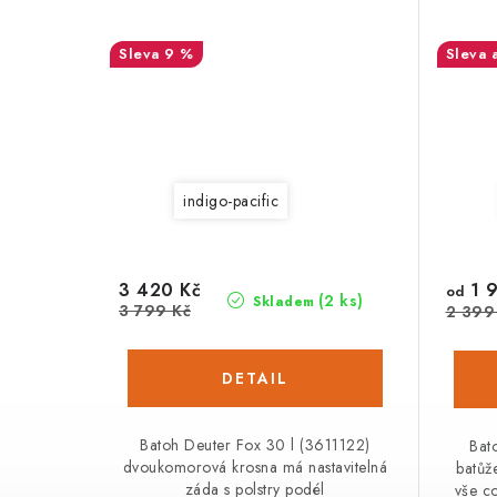
9 %
indigo-pacific
3 420 Kč
1 9
od
(2 ks)
Skladem
3 799 Kč
2 399
Batoh Deuter Fox 30 l (3611122)
Bat
dvoukomorová krosna má nastavitelná
batůž
záda s polstry podél
vše co