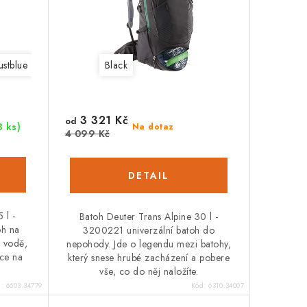
ustblue
papaya-lava
Black
corn-turmeric
3 321 Kč
od
3 ks)
Na dotaz
4 099 Kč
 l -
Batoh Deuter Trans Alpine 30 l -
oh na
3200221 univerzální batoh do
k vodě,
nepohody. Jde o legendu mezi batohy,
čce na
který snese hrubé zacházení a pobere
vše, co do něj naložíte.
d:
6603.34779
Kód:
6310.34007