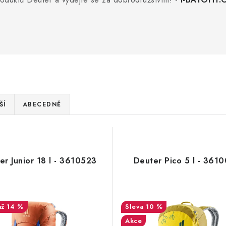
ŠÍ
ABECEDNĚ
er Junior 18 l - 3610523
Deuter Pico 5 l - 361
až 14 %
10 %
Akce