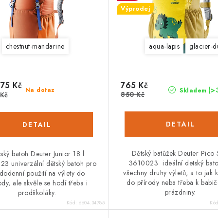
Výprodej
ic
chestnut-mandarine
aqua-lapis
glacier-d
75 Kč
765 Kč
(>
Na dotaz
Skladem
850 Kč
 Kč
Dětský batůžek Deuter Pico 5
ský batoh Deuter Junior 18 l
3610023 ideální detský bat
23 univerzální dětský batoh pro
všechny druhy výletů, a to jak 
dodenní použití na výlety do
do přírody neba třeba k babi
ody, ale skvěle se hodí třeba i
prázdniny.
prodškoláky.
Kód:
6604.34785
Kó