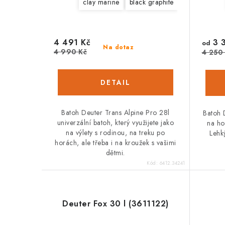
clay marine
black graphite
4 491 Kč
3 3
od
Na dotaz
4 990 Kč
4 250
Batoh Deuter Trans Alpine Pro 28l
Batoh 
univerzální batoh, který využijete jako
na ho
na výlety s rodinou, na treku po
Lehk
horách, ale třeba i na kroužek s vašimi
dětmi.
Kód:
6412.34241
Deuter Fox 30 l (3611122)