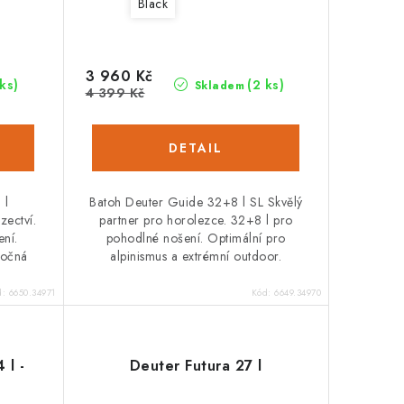
Black
3 960 Kč
 ks)
(2 ks)
Skladem
4 399 Kč
 l
Batoh Deuter Guide 32+8 l SL Skvělý
zectví.
partner pro horolezce. 32+8 l pro
ení.
pohodlné nošení. Optimální pro
ročná
alpinismus a extrémní outdoor.
d:
6650.34971
Kód:
6649.34970
 l -
Deuter Futura 27 l