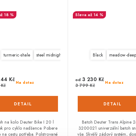
až 18 %
až 14 %
turmeric-shale
steel midnight
Black
meadow-deep
44 Kč
3 230 Kč
od
Na dotaz
Na dotaz
 Kč
3 799 Kč
oh na kolo Deuter Bike I 20 l
Batoh Deuter Trans Alpine 24
ek pro cyklo nadšence. Pobere
3200021 univerzální batoh s
 na cestu potřeba. Polstrované
vše. Skvělý zádový systém, dos