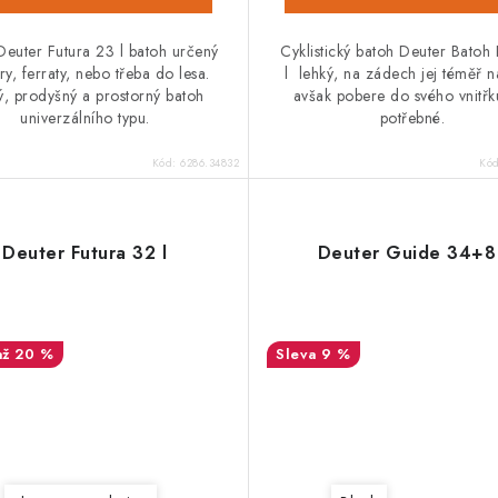
Deuter Futura 23 l batoh určený
Cyklistický batoh Deuter Batoh
ry, ferraty, nebo třeba do lesa.
l lehký, na zádech jej téměř na
ý, prodyšný a prostorný batoh
avšak pobere do svého vnitřk
univerzálního typu.
potřebné.
Kód:
6286.34832
Kó
Deuter Futura 32 l
Deuter Guide 34+8 
až 20 %
9 %