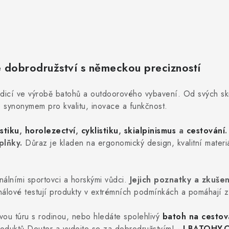
 dobrodružství s německou precizností
adicí ve výrobě batohů a outdoorového vybavení. Od svých s
e synonymem pro kvalitu, inovace a funkčnost.
stiku
,
horolezectví
,
cyklistiku
,
skialpinismus
a
cestování
.
plňky.
Důraz je kladen na ergonomický design, kvalitní materiá
nálními sportovci a horskými vůdci.
Jejich poznatky a zkuše
álové testují produkty v extrémních podmínkách a pomáhají zaji
vou túru s rodinou, nebo hledáte spolehlivý
batoh na cestov
roduktů Deuter a vydejte se za dobrodružstvím! -
I-BATOHY.