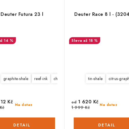
Deuter Futura 23 l
Deuter Race 8 l - (320
až 14 %
až 18 %
graphite-shale
reef-ink
chestnut-mandarine
tin-shale
khaki-meadow
citrus-graph
12 Kč
1 620 Kč
od
Na dotaz
Na dotaz
Kč
1 999 Kč