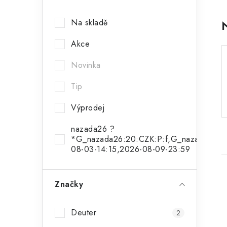
a
Na skladě
n
Akce
n
í
Novinka
p
Tip
a
Výprodej
n
nazada26 ?
*G_nazada26:20:CZK:P:f,G_nazada26a:1
e
08-03-14:15,2026-08-09-23:59
l
Značky
Deuter
2