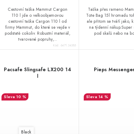
Cestovní taška Mammut Cargon
Taška přes rameno Ma
110 l jde o velkoobjemovou
Tote Bag 15l hromadu to
cestovní taška Cargon 110 l od
ale přitom se tváří jako, 
firmy Mammut, do které se vejde v
na týdenní nákup.Super 
podstatě cokoliv. Robustní materiál,
pod skalů nebo na bo
tvarované popruhy,...
Kód:
6471.34385
Pacsafe Slingsafe LX200 14
Pieps Messenge
l
10 %
14 %
Black