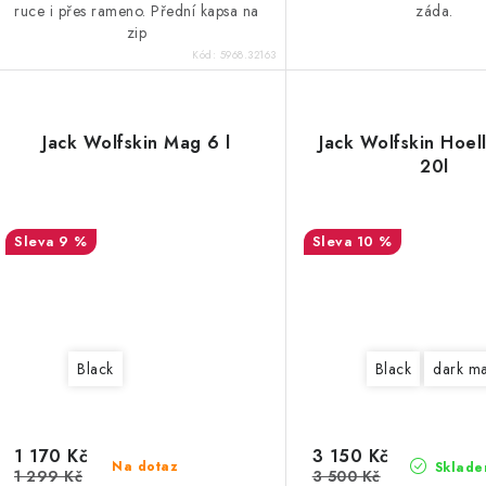
ruce i přes rameno. Přední kapsa na
záda.
zip
Kód:
5968.32163
Jack Wolfskin Mag 6 l
Jack Wolfskin Hoel
20l
9 %
10 %
Black
Black
dark m
1 170 Kč
3 150 Kč
Na dotaz
Sklade
1 299 Kč
3 500 Kč