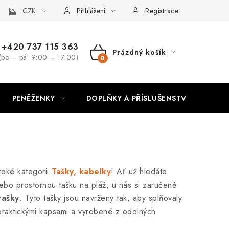
CZK
Přihlášení
Registrace
+420 737 115 363
Prázdný košík
(po – pá: 9:00 – 17:00)
NÁKUPNÍ
KOŠÍK
PENĚŽENKY
DOPLŇKY A PŘÍSLUŠENSTVÍ
PO
roké kategorii
Tašky, kabelky
! Ať už hledáte
nebo prostornou tašku na pláž, u nás si zaručeně
tašky
. Tyto tašky jsou navrženy tak, aby splňovaly
 praktickými kapsami a vyrobené z odolných