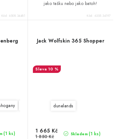
jako tašku nebo jako batoh!
Kód:
6508.34481
Kód:
6355.34197
lenberg
Jack Wolfskin 365 Shopper
10 %
ahogany
bay leaf
sea shell
dunelands
1 665 Kč
(1 ks)
(1 ks)
m
Skladem
1 850 Kč