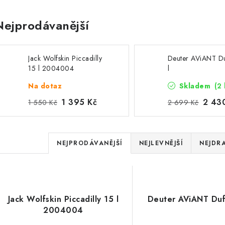
Nejprodávanější
20
1
Jack Wolfskin Piccadilly
Deuter AViANT Du
0
15 l 2004004
l
Na dotaz
0
Skladem
(2 
1 395 Kč
2 43
1 550 Kč
2 699 Kč
1
Ř
5:EUR:P:f!2026-
NEJPRODÁVANĚJŠÍ
NEJLEVNĚJŠÍ
NEJDRA
20
a
z
V
e
Jack Wolfskin Piccadilly 15 l
Deuter AViANT Duff
ý
2004004
n