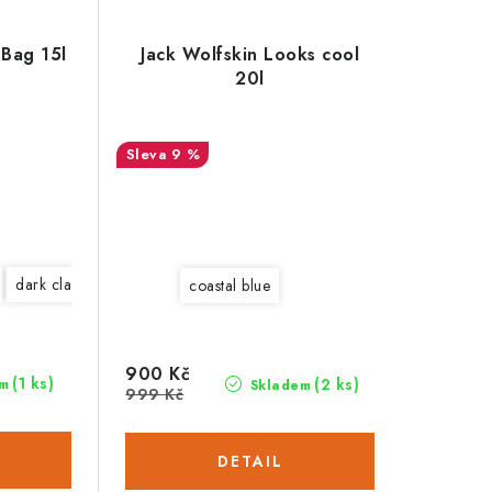
Bag 15l
Jack Wolfskin Looks cool
20l
9 %
dark clay
coastal blue
900 Kč
(1 ks)
(2 ks)
m
Skladem
999 Kč