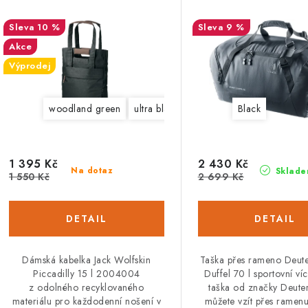
p
í
10 %
9 %
p
s
Akce
r
Výprodej
p
o
r
woodland green
ultra black
rose quartz
Black
d
o
u
d
1 395 Kč
2 430 Kč
k
Na dotaz
Sklade
u
1 550 Kč
2 699 Kč
t
k
ů
ů
Dámská kabelka Jack Wolfskin
Taška přes rameno Deut
Piccadilly 15 l 2004004
Duffel 70 l sportovní ví
z odolného recyklovaného
taška od značky Deuter
materiálu pro každodenní nošení v
můžete vzít přes ramenu,