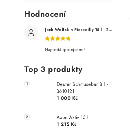
Hodnocení
Jack Wolfskin Piccadilly 15 l - 2004005
Naprostá spokojenost!
Top 3 produkty
Deuter Schmusebär 8 l -
3610121
1 000 Kč
Axon Aktiv 15 l
1 215 Kč