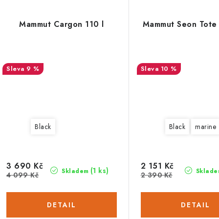
Mammut Cargon 110 l
Mammut Seon Tote 
9 %
10 %
Black
Black
marine
3 690 Kč
2 151 Kč
(1 ks)
Skladem
Sklade
4 099 Kč
2 390 Kč