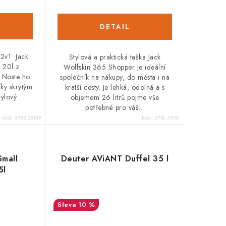
 2v1 Jack
Stylová a praktická taška Jack
 20l z
Wolfskin 365 Shopper je ideální
. Noste ho
společník na nákupy, do města i na
ky skrytým
kratší cesty. Je lehká, odolná a s
tylový
objemem 26 litrů pojme vše
potřebné pro váš...
Kód:
6755.35159
Kód:
6718.35101
Small
Deuter AViANT Duffel 35 l
5l
10 %