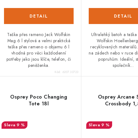
Taška přes rameno Jack Wolfskin
Ultralehký batoh a taška
Mag 6 l stylová a velmi praktická
Wolfskin Hoellenberg
taška přes rameno o objemu 6 l
recyklovaných materiálů
vhodná pro věci každodenní
na zádech nebo v ruce dí
potřeby jako jsou klíče, telefon, či
popruhům. Ideální, s
peněženka.
společník...
Kód:
6207.33723
Osprey Poco Changing
Osprey Arcane 
Tote 18l
Crossbody 1,
9 %
9 %