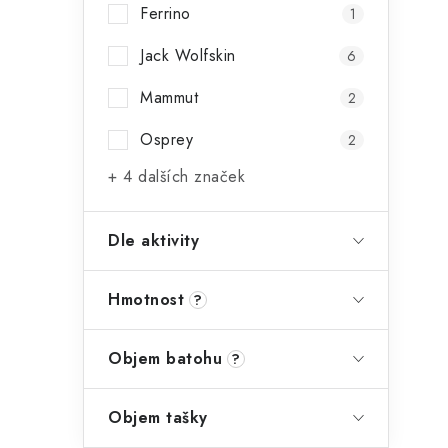
Ferrino
1
i
Jack Wolfskin
6
Mammut
2
Osprey
2
+ 4 dalších značek
Dle aktivity
Hmotnost
?
t
Objem batohu
?
Objem tašky