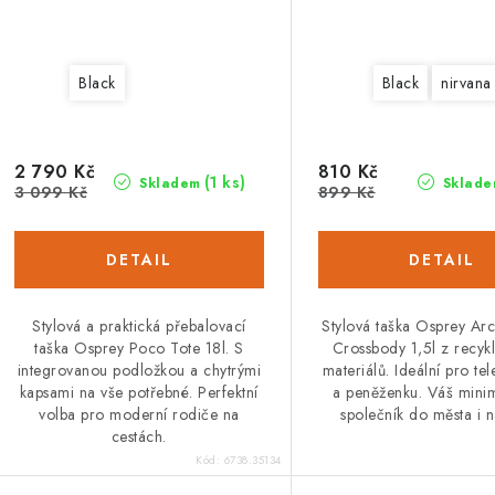
Black
Black
nirvana
2 790 Kč
810 Kč
(1 ks)
Skladem
Sklade
3 099 Kč
899 Kč
Stylová a praktická přebalovací
Stylová taška Osprey Ar
taška Osprey Poco Tote 18l. S
Crossbody 1,5l z recyk
integrovanou podložkou a chytrými
materiálů. Ideální pro tel
kapsami na vše potřebné. Perfektní
a peněženku. Váš minim
volba pro moderní rodiče na
společník do města i n
cestách.
Kód:
6738.35134