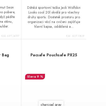
mmut Seon
Dětská sportovní taška Jack Wolfskin
ho pobere,
Looks cool 20l skvělá pro všechny
když pádíte
druhy sportu. Dostatek prostoru pro
na stěnu,
organizaci věcí na cvičeni zajišťuje
ulder.
hlavní kapsa, oddělená a...
Kód:
6371.34157
Kód:
6237.33839
r Bag
Pacsafe Pouchsafe PX25
9 %
charcoal gray