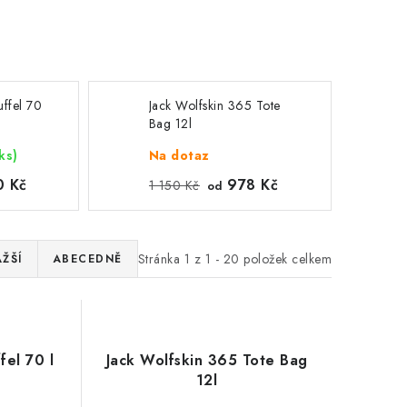
ffel 70
Jack Wolfskin 365 Tote
Bag 12l
ks)
Na dotaz
0 Kč
978 Kč
1 150 Kč
od
Stránka
1
z
1
-
20
položek celkem
ŽŠÍ
ABECEDNĚ
el 70 l
Jack Wolfskin 365 Tote Bag
12l