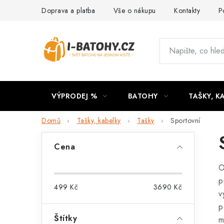
Přejít
Doprava a platba
Vše o nákupu
Kontakty
P
na
obsah
VÝPRODEJ %
BATOHY
TAŠKY, K
Domů
Tašky, kabelky
Tašky
Sportovní
P
Cena
o
O
s
p
499
Kč
3690
Kč
t
v
p
r
Štítky
m