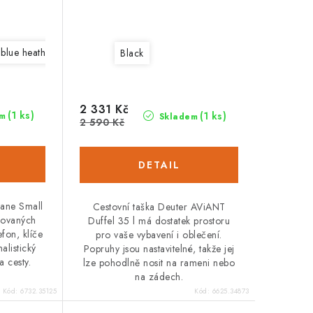
 blue heather
Black
2 331 Kč
(1 ks)
(1 ks)
m
Skladem
2 590 Kč
cane Small
Cestovní taška Deuter AViANT
lovaných
Duffel 35 l má dostatek prostoru
efon, klíče
pro vaše vybavení i oblečení.
alistický
Popruhy jsou nastavitelné, takže jej
a cesty.
lze pohodlně nosit na rameni nebo
na zádech.
Kód:
6732.35125
Kód:
6625.34873