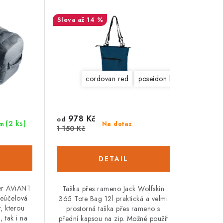
až 14 %
cordovan red
poseidon blue
978 Kč
od
(2 ks)
m
Na dotaz
1 150 Kč
er AViANT
Taška přes rameno Jack Wolfskin
ceúčelová
365 Tote Bag 12l praktická a velmi
, kterou
prostorná taška přes rameno s
 tak i na
přední kapsou na zip. Možné použít