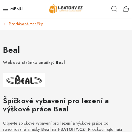
Přejít
Hleda
na
obsah
Prodávané značky
VÝPRODEJ %
BATOHY
Beal
TAŠKY, KABELKY
Webová stránka značky:
Beal
CESTOVNÍ ZAVAZADLA
LEDVINKY
Špičkové vybavení pro lezení a
PENĚŽENKY
výškové práce Beal
DOPLŇKY A PŘÍSLUŠENSTVÍ
Objevte špičkové vybavení pro lezení a výškové práce od
renomované značky
Beal
na
I-BATOHY.CZ
! Prozkoumejte naši