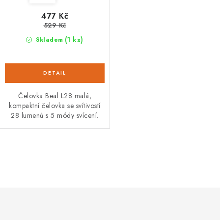
ů
477 Kč
529 Kč
(1 ks)
Skladem
Čelovka Beal L28 malá,
kompaktní čelovka se svítivostí
28 lumenů s 5 módy svícení.
O
v
l
á
d