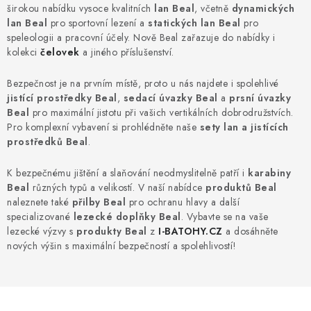
PODLE AKTIVITY
širokou nabídku vysoce kvalitních
lan Beal
, včetně
dynamických
lan Beal
pro sportovní lezení a
statických lan Beal
pro
ZNAČKY
speleologii a pracovní účely. Nově Beal zařazuje do nabídky i
kolekci
čelovek
a jiného příslušenství.
Doprava a platba
Vše o nákupu
Kontakty
Poradna
Bezpečnost je na prvním místě, proto u nás najdete i spolehlivé
jistící prostředky Beal
,
sedací úvazky Beal
a
prsní úvazky
O nás
Blog
Beal
pro maximální jistotu při vašich vertikálních dobrodružstvích.
Pro komplexní vybavení si prohlédněte naše
sety lan a jistících
prostředků Beal
.
K bezpečnému jištění a slaňování neodmyslitelně patří i
karabiny
Beal
různých typů a velikostí. V naší nabídce
produktů Beal
naleznete také
přilby Beal
pro ochranu hlavy a další
specializované
lezecké doplňky Beal
. Vybavte se na vaše
lezecké výzvy s
produkty Beal
z
I-BATOHY.CZ
a dosáhněte
nových výšin s maximální bezpečností a spolehlivostí!