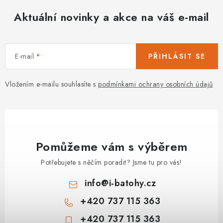
a
c
Aktuální novinky a akce na váš e-mail
í
p
r
E-mail
PŘIHLÁSIT SE
v
k
Vložením e-mailu souhlasíte s
podmínkami ochrany osobních údajů
y
v
ý
p
i
Pomůžeme vám s výběrem
s
Potřebujete s něčím poradit? Jsme tu pro vás!
u
info
@
i-batohy.cz
+420 737 115 363
+420 737 115 363