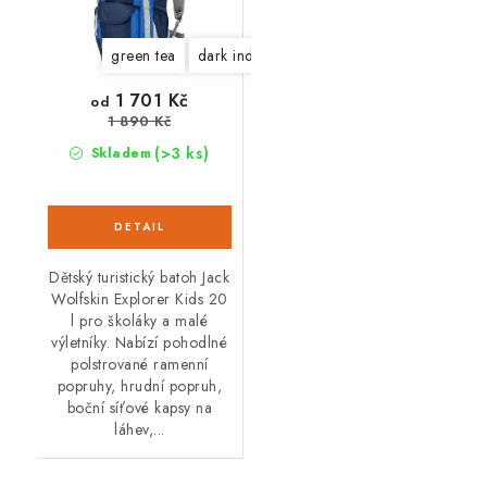
green tea
dark indigo
1 701 Kč
od
1 890 Kč
(>3 ks)
Skladem
Dětský turistický batoh Jack
Wolfskin Explorer Kids 20
l pro školáky a malé
výletníky. Nabízí pohodlné
polstrované ramenní
popruhy, hrudní popruh,
boční síťové kapsy na
láhev,...