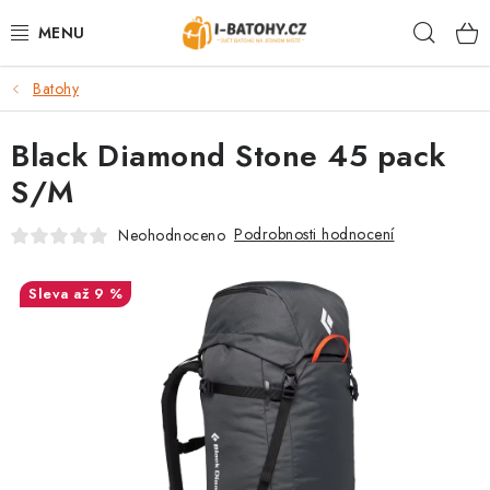
Přejít
Hleda
na
obsah
Batohy
VÝPRODEJ %
Black Diamond Stone 45 pack
BATOHY
S/M
TAŠKY, KABELKY
Podrobnosti hodnocení
Neohodnoceno
CESTOVNÍ ZAVAZADLA
až 9 %
LEDVINKY
PENĚŽENKY
DOPLŇKY A PŘÍSLUŠENSTVÍ