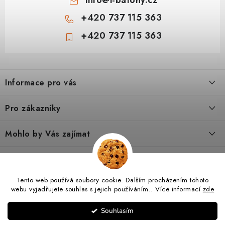
+420 737 115 363
+420 737 115 363
Z
á
Informace pro vás
p
a
Doprava a platba
Pro zákazníky
t
Vše o nákupu
í
Podmínky ochrany osobní údaje
Mohlo by Vás zajímat
Kontakty
Obchodní podmínky
Dárkové poukazy
Tipy a rady
Poradna
Reklamační řád
Hodnocení obchodu
O nás
Jak vybrat turistický batoh pro dítě 6–8 let
Tento web používá soubory cookie. Dalším procházením tohoto
I-SPORTS.CZ
Nábytek VALMO
I-BATOHY.CZ
Výměna a vrácení zboží
webu vyjadřujete souhlas s jejich používáním.. Více informací
zde
Výhody registrace
Blog
Reklamace zboží
Lze batoh čistit v pračce, aneb na co si dát pozor a čeho se
Copyright 2026
I-BATOHY.CZ
. Všechna práva vyhrazena.
Upravit nastavení
Technologie a materiály
Souhlasím
vyvarovat!
cookies