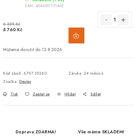
EAN:
4046051131405
6 399 Kč
5 760 Kč
12.8.2026
Kód zboží:
6797.35260
Záruka
:
24 měsíců
Značka:
Deuter
Tisk
Zeptat se
Hlídat
Sdílet
Doprava ZDARMA!
Vše máme SKLADEM!