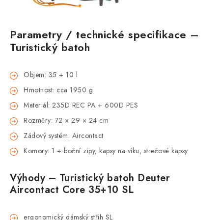
Parametry / technické specifikace
–
Turistick
ý batoh
Objem: 35 + 10 l
Hmotnost: cca 1950 g
Materi
ál: 235D REC PA + 600D PES
Rozm
ěry: 72
× 29 × 24 cm
Zádový systém:
Aircontact
Komory: 1 + bo
čn
í zipy, kapsy na víku, stre
čov
é kapsy
Výhody
– Turistick
ý batoh
Deuter
Aircontact
Core 35+10 SL
ergonomický dámský st
řih SL