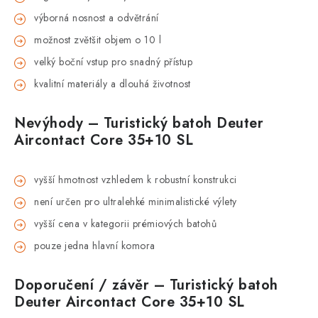
v
ýborná nosnost a odv
ětr
ání
mo
žnost zvětšit objem o 10 l
velk
ý bo
čn
í vstup pro snadný p
ř
ístup
kvalitní materiály a dlouhá
životnost
Nevýhody
– Turistick
ý batoh
Deuter
Aircontact
Core 35+10 SL
vy
šš
í hmotnost vzhledem k robustní konstrukci
není ur
čen pro ultralehk
é minimalistické výlety
vy
šš
í cena v kategorii prémiových batoh
ů
pouze jedna hlavn
í komora
Doporu
čen
í / záv
ěr
– Turistick
ý batoh
Deuter
Aircontact
Core 35+10 SL