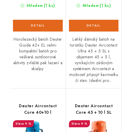
(1 ks)
(1 ks)
Skladem
Skladem
Horolezecký batoh Deuter
Lehký dámský batoh na
Guide 42+ EL velmi
turistiku Deuter Aircontact
kompaktní batoh pro
Ultra 45 + 5 SL s
veškeré outdoorové
objemem 45 + 5 l,
aktivity zvláště pak lezení a
vynikajícím zádovým
skialpy.
systémem Aircontact a
možností připojit karimatku
či stan. Ideální pro...
Deuter Aircontact
Deuter Aircontact
Core 40+10 l
Core 45 + 10 l SL
9 %
9 %