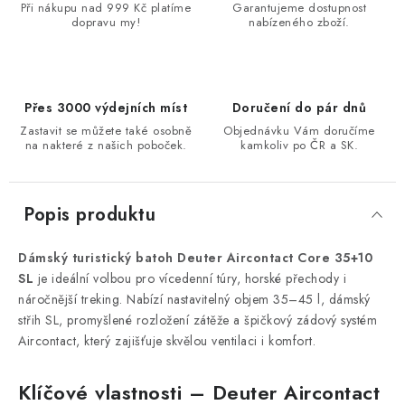
Při nákupu nad 999 Kč platíme
Garantujeme dostupnost
dopravu my!
nabízeného zboží.
Přes 3000 výdejních míst
Doručení do pár dnů
Zastavit se můžete také osobně
Objednávku Vám doručíme
na nakteré z našich poboček.
kamkoliv po ČR a SK.
Popis produktu
D
ámský turistický batoh
Deuter
Aircontact
Core 35+10
SL
je ideální volbou pro vícedenní túry, horské p
řechody i
n
áro
čnějš
í
treking
. Nabízí nastavitelný objem 35
–45 l, d
ámský
st
řih SL, promyšlen
é rozlo
žen
í zát
ěže a špičkov
ý zádový systém
Aircontact
, který zaji
šťuje skvělou ventilaci i komfort.
Klí
čov
é vlastnosti
–
Deuter
Aircontact