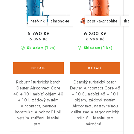
reef-ink
almond-teal
paprika-graphite
shale-
5 760 Kč
6 300 Kč
6 399 Kč
6 999 Kč
(1 ks)
(1 ks)
Skladem
Skladem
Robustní turistický batoh
Dámský turistický batoh
Deuter Aircontact Core
Deuter Aircontact Core 45
40 + 10 l nabízí objem 40
+ 10 SL nabízí 45 + 10 l
+ 10 l, zádový systém
objem, zádový systém
Aircontact, pevnou
Aircontact, nastavitelnou
konstrukci a pohodlí i při
délku zad a ergonomický
větším zatížení. Ideální
střih SL. Ideální pro
pro...
náročné...