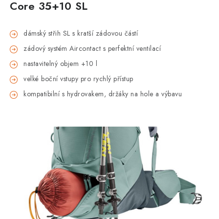
Core 35+10 SL
d
ámský st
řih SL s kratš
í zádovou
č
ástí
zádový systém
Aircontact
s perfektní ventilací
nastavitelný objem +10 l
velké bo
čn
í vstupy pro rychlý p
ř
ístup
kompatibilní s
hydrovakem
, dr
ž
áky na hole a výbavu