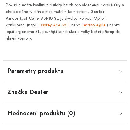
Pokud hledáte kvalitní turistický batoh pro vícedenní horské túry a
chcete dámský st
řih s maxim
álním komfortem,
Deuter
Aircontact
Core 35+10 SL
je skv
ělou volbou. Oproti
konkurenci (např.
Osprey Ace 38 l
nebo
Ferrino Agile
) nab
ízí
lep
š
í ergonomii SL, pevn
ějš
í konstrukci a velký bo
čn
í p
ř
ístup do
hlavní komory.
Parametry produktu
Značka
 Deuter
Hodnocení produktu (0)