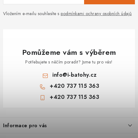
Vložením e-mailu souhlasíte s
podmínkami ochrany osobních údajů
Pomůžeme vám s výběrem
Potřebujete s něčím poradit? Jsme tu pro vás!
info
@
i-batohy.cz
+420 737 115 363
+420 737 115 363
Z
á
Informace pro vás
p
a
Doprava a platba