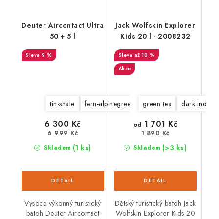
Deuter Aircontact Ultra
Jack Wolfskin Explorer
50 + 5 l
Kids 20 l - 2008232
9 %
až 10 %
Akce
tin-shale
fern-alpinegreen
green tea
dark indigo
1 701 Kč
6 300 Kč
od
6 999 Kč
1 890 Kč
(1 ks)
(>3 ks)
Skladem
Skladem
Vysoce výkonný turistický
Dětský turistický batoh Jack
batoh Deuter Aircontact
Wolfskin Explorer Kids 20