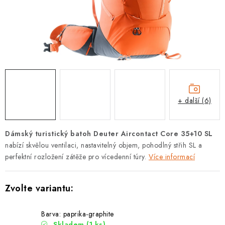
PODLE AKTIVITY
ZNAČKY
Doprava a platba
Vše o nákupu
Kontakty
Poradna
O nás
Blog
+ další (6)
Dámský turistický batoh Deuter Aircontact Core 35+10 SL
nabízí skvělou ventilaci, nastavitelný objem, pohodlný střih SL a
perfektní rozložení zátěže pro vícedenní túry.
Více informací
Barva: paprika-graphite
Skladem
(1 ks)