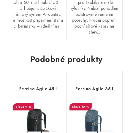
Ultra 50 + 5 l nabízí 50 +
l pro školáky a malé
5 l objem, špičkový
výletníky. Nabízí pohodlné
rámový systém Aircontact
polstrované ramenní
a možnost připevnění stanu
popruhy, hrudní popruh,
či karimatky – ideální na...
boční síťové kapsy na
láhev,...
Podobné produkty
Ferrino Agile 45 l
Ferrino Agile 35 l
9 %
10 %