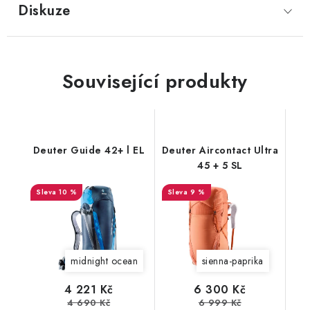
Diskuze
Související produkty
Deuter Guide 42+ l EL
Deuter Aircontact Ultra
45 + 5 SL
10 %
9 %
midnight ocean
sienna-paprika
4 221 Kč
6 300 Kč
4 690 Kč
6 999 Kč