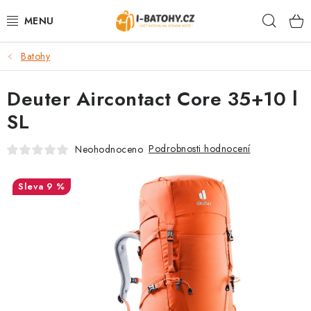
Přejít
Hleda
na
obsah
Batohy
VÝPRODEJ %
Deuter Aircontact Core 35+10 l
BATOHY
SL
TAŠKY, KABELKY
Podrobnosti hodnocení
Neohodnoceno
CESTOVNÍ ZAVAZADLA
9 %
LEDVINKY
PENĚŽENKY
DOPLŇKY A PŘÍSLUŠENSTVÍ