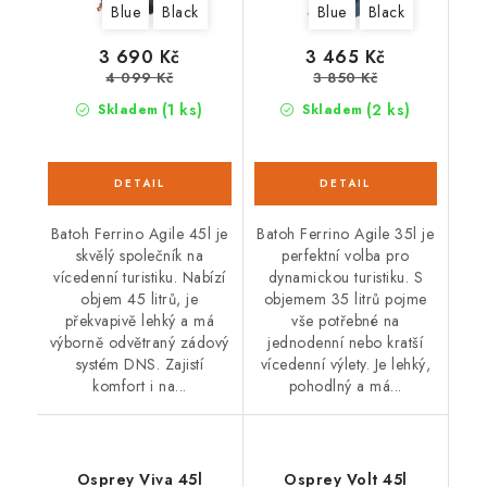
Blue
Black
Blue
Black
3 690 Kč
3 465 Kč
4 099 Kč
3 850 Kč
(1 ks)
(2 ks)
Skladem
Skladem
Batoh Ferrino Agile 45l je
Batoh Ferrino Agile 35l je
skvělý společník na
perfektní volba pro
vícedenní turistiku. Nabízí
dynamickou turistiku. S
objem 45 litrů, je
objemem 35 litrů pojme
překvapivě lehký a má
vše potřebné na
výborně odvětraný zádový
jednodenní nebo kratší
systém DNS. Zajistí
vícedenní výlety. Je lehký,
komfort i na...
pohodlný a má...
Osprey Viva 45l
Osprey Volt 45l