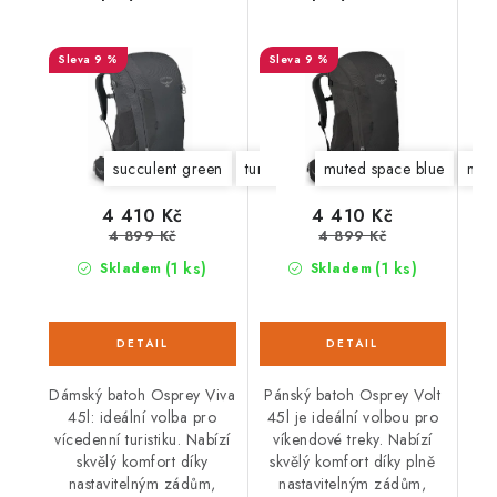
9 %
9 %
succulent green
tunnel vision grey
muted space blue
mam
4 410 Kč
4 410 Kč
4 899 Kč
4 899 Kč
(1 ks)
(1 ks)
Skladem
Skladem
Dámský batoh Osprey Viva
Pánský batoh Osprey Volt
45l: ideální volba pro
45l je ideální volbou pro
vícedenní turistiku. Nabízí
víkendové treky. Nabízí
skvělý komfort díky
skvělý komfort díky plně
nastavitelným zádům,
nastavitelným zádům,