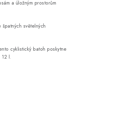
kapsám a úložným prostorům
e špatných světelných
nto cyklistický batoh poskytne
 12 l.