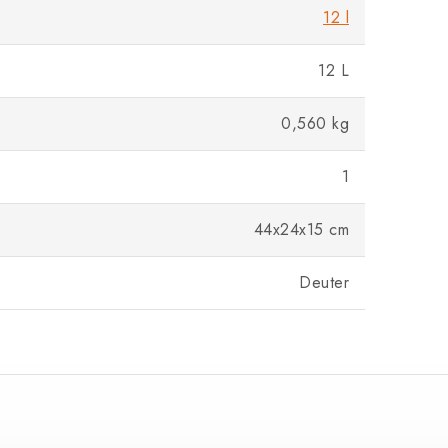
12 l
12 L
0,560 kg
1
44x24x15 cm
Deuter