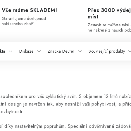
Vše máme SKLADEM!
Přes 3000 výdej
míst
Garantujeme dostupnost
nabízeného zboží.
Zastavit se můžete také
na nakteré z našich po
ktu
Diskuze
Značka Deuter
Související produkty
společníkem pro váš cyklistický svět. S objemem 12 litrů nabíz
ní design je navržen tak, aby nesnížil vaši pohyblivost, a při
nezbytnosti.
í díky nastavitelným popruhům. Speciální odvětrávaná zádová 