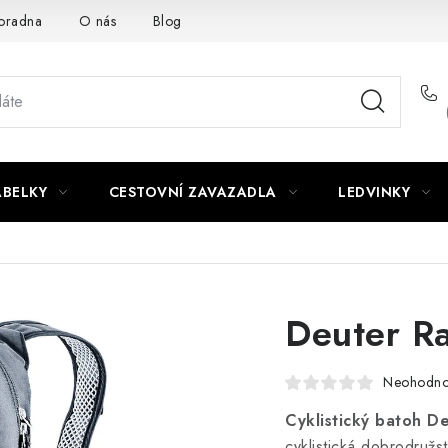
oradna
O nás
Blog
ABELKY
CESTOVNÍ ZAVAZADLA
LEDVINKY
Deuter Ra
Neohodn
Cyklistický batoh De
cyklistická dobrodružs