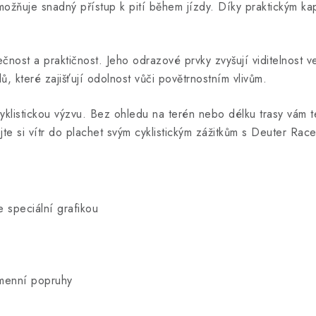
 umožňuje snadný přístup k pití během jízdy. Díky praktickým 
ost a praktičnost. Jeho odrazové prvky zvyšují viditelnost v
, které zajišťují odolnost vůči povětrnostním vlivům.
klistickou výzvu. Bez ohledu na terén nebo délku trasy vám te
ejte si vítr do plachet svým cyklistickým zážitkům s Deuter Race
e speciální grafikou
amenní popruhy