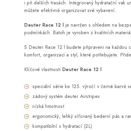
i při delších trasách. Integrovaný hydratační vak
můžete efektivně organizovat své vybavení.
Deuter Race 12 l
je navržen s ohledem na bezpečn
podmínkách. Batoh je vyroben z kvalitních materiálů
S Deuter Race 12 l budete připraveni na každou cy
komfort, organizaci a styl, které potřebujete. Přid
Klíčové vlastnosti
Deuter Race 12 l
speciální série ke 125. výročí v černé barvě s
zádový systém deuter Airstripes
nízká hmotnost
ergonomický, lehký síťovaný bederní pás a r
kompatibilní s hydratací (2L)