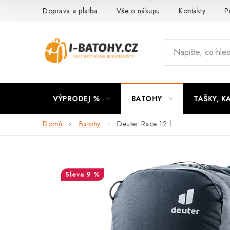
Přejít
Doprava a platba
Vše o nákupu
Kontakty
P
na
obsah
VÝPRODEJ %
BATOHY
TAŠKY, K
Domů
Batohy
Deuter Race 12 l
9 %