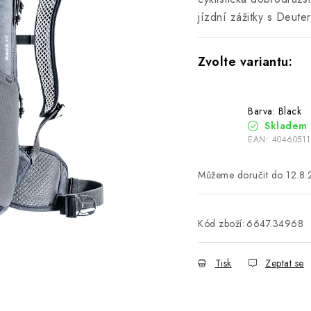
jízdní zážitky s Deute
Barva: Black
Skladem
EAN:
40460511
12.8
Kód zboží:
6647.34968
Tisk
Zeptat se