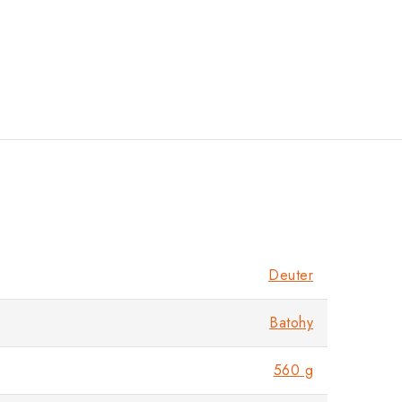
Deuter
Batohy
560 g