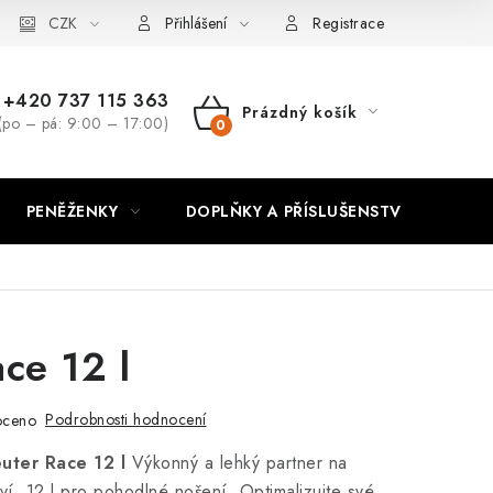
CZK
Přihlášení
Registrace
+420 737 115 363
Prázdný košík
(po – pá: 9:00 – 17:00)
NÁKUPNÍ
KOŠÍK
PENĚŽENKY
DOPLŇKY A PŘÍSLUŠENSTVÍ
PO
ce 12 l
Podrobnosti hodnocení
oceno
uter Race 12 l
Výkonný a lehký partner na
tví. 12 l pro pohodlné nošení. Optimalizujte své