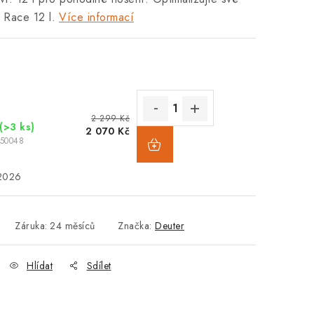
r Race 12 l.
Více informací
2 299 Kč
(>3 ks)
2 070 Kč
50048
.2026
Záruka
:
24 měsíců
Značka:
Deuter
Hlídat
Sdílet