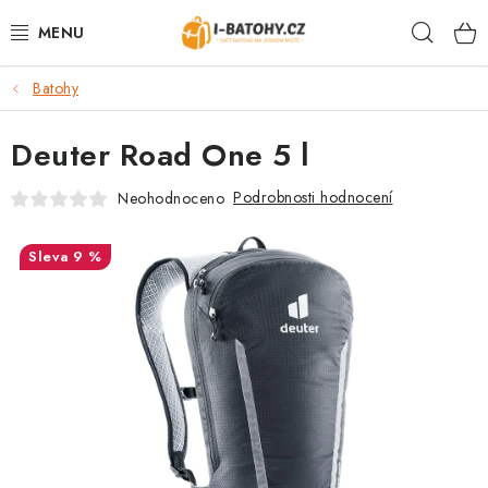
Přejít
Hleda
na
obsah
Batohy
VÝPRODEJ %
Deuter Road One 5 l
BATOHY
Podrobnosti hodnocení
Neohodnoceno
TAŠKY, KABELKY
9 %
CESTOVNÍ ZAVAZADLA
LEDVINKY
PENĚŽENKY
DOPLŇKY A PŘÍSLUŠENSTVÍ