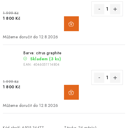
1 999 Kč
1 800 Kč
12.8.2026
Barva: citrus graphite
Skladem
(3 ks)
EAN:
4046051114804
1 999 Kč
1 800 Kč
12.8.2026
Kód zboží:
6505.34477
Záruka
:
24 měsíců