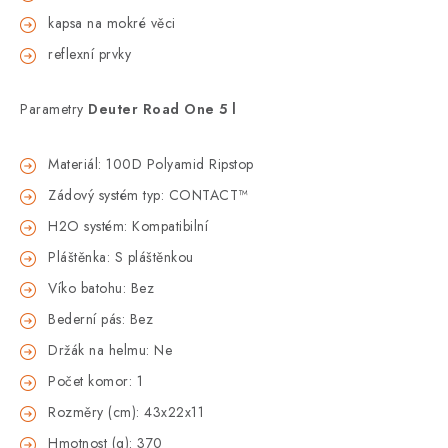
kapsa na mokré věci
reflexní prvky
Parametry
Deuter Road One 5 l
Materiál: 100D Polyamid Ripstop
Zádový systém typ: CONTACT™
H2O systém: Kompatibilní
Pláštěnka: S pláštěnkou
Víko batohu: Bez
Bederní pás: Bez
Držák na helmu: Ne
Počet komor: 1
Rozměry (cm): 43x22x11
Hmotnost (g): 370