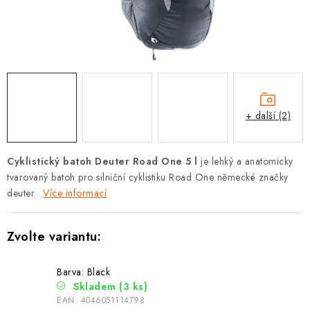
PODLE AKTIVITY
ZNAČKY
Doprava a platba
Vše o nákupu
Kontakty
Poradna
O nás
Blog
+ další (2)
Cyklistický batoh Deuter Road One 5 l
je lehký a anatomicky
tvarovaný batoh pro silniční cyklistiku Road One německé značky
deuter.
Více informací
Barva: Black
Skladem
(3 ks)
EAN:
4046051114798