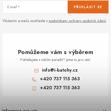
E-mail
PŘIHLÁSIT SE
Vložením e-mailu souhlasíte s
podmínkami ochrany osobních údajů
Pomůžeme vám s výběrem
Potřebujete s něčím poradit? Jsme tu pro vás!
info
@
i-batohy.cz
+420 737 115 363
+420 737 115 363
Z
á
Informace pro vás