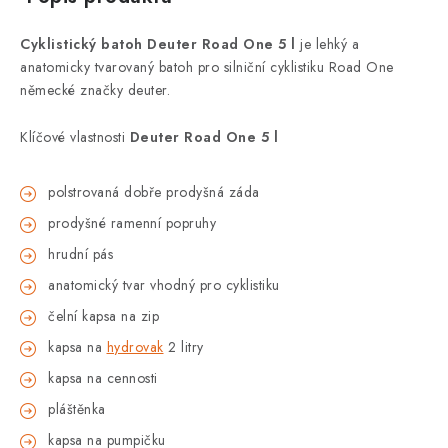
Cyklistický batoh Deuter Road One 5 l
je lehký a
anatomicky tvarovaný batoh pro silniční cyklistiku Road One
německé značky deuter.
Klíčové vlastnosti
Deuter Road One 5 l
polstrovaná dobře prodyšná záda
prodyšné ramenní popruhy
hrudní pás
anatomický tvar vhodný pro cyklistiku
čelní kapsa na zip
kapsa na
hydrovak
2 litry
kapsa na cennosti
pláštěnka
kapsa na pumpičku