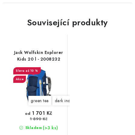
Související produkty
Jack Wolfskin Explorer
Kids 20 l - 2008232
až 10 %
Akce
green tea
dark indigo
1 701 Kč
od
1 890 Kč
(>3 ks)
Skladem