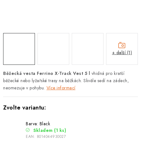
PODLE AKTIVITY
ZNAČKY
Doprava a platba
Vše o nákupu
Kontakty
Poradna
O nás
Blog
+ další (1)
Běžecká vesta Ferrino X-Track Vest 5 l
vhidná pro kratší
běžecké nebo lyžařské trasy na běžkách. Skvěle sedí na zádech,
neomezuje v pohybu.
Více informací
Barva: Black
Skladem
(1 ks)
EAN:
8014044930027