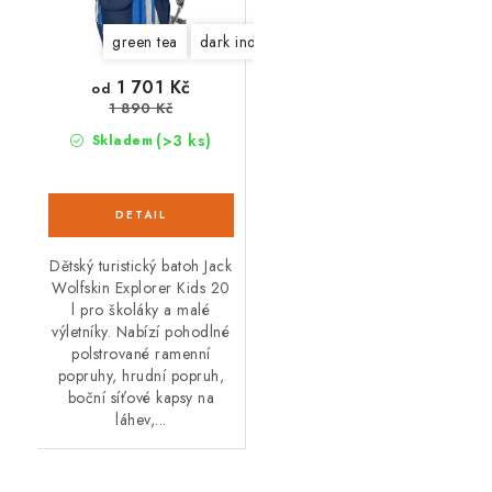
green tea
dark indigo
1 701 Kč
od
1 890 Kč
(>3 ks)
Skladem
Dětský turistický batoh Jack
Wolfskin Explorer Kids 20
l pro školáky a malé
výletníky. Nabízí pohodlné
polstrované ramenní
popruhy, hrudní popruh,
boční síťové kapsy na
láhev,...