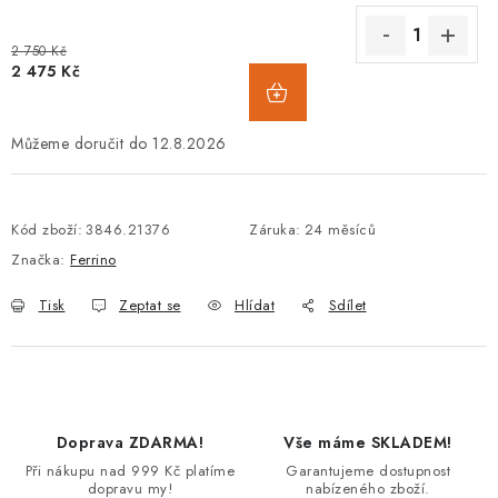
2 750 Kč
2 475 Kč
12.8.2026
Kód zboží:
3846.21376
Záruka
:
24 měsíců
Značka:
Ferrino
Tisk
Zeptat se
Hlídat
Sdílet
Doprava ZDARMA!
Vše máme SKLADEM!
Při nákupu nad 999 Kč platíme
Garantujeme dostupnost
dopravu my!
nabízeného zboží.