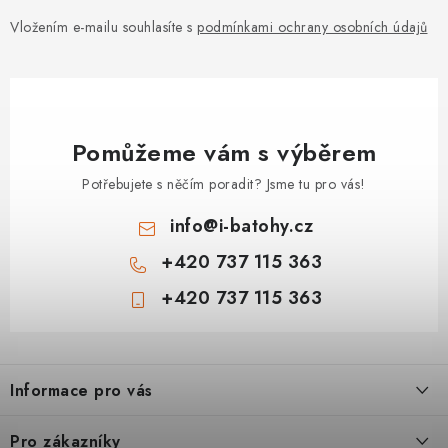
Vložením e-mailu souhlasíte s
podmínkami ochrany osobních údajů
Pomůžeme vám s výběrem
Potřebujete s něčím poradit? Jsme tu pro vás!
info
@
i-batohy.cz
+420 737 115 363
+420 737 115 363
Z
á
Informace pro vás
p
a
Doprava a platba
Pro zákazníky