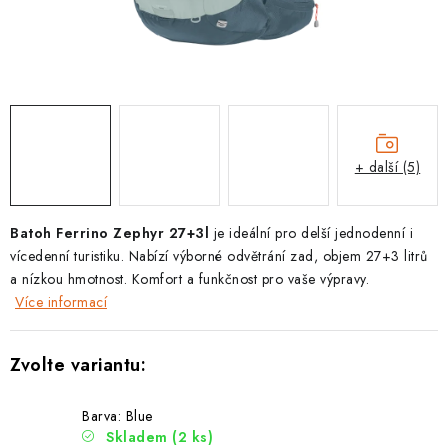
PODLE AKTIVITY
ZNAČKY
Doprava a platba
Vše o nákupu
Kontakty
Poradna
O nás
Blog
+ další (5)
Batoh Ferrino Zephyr 27+3l
je ideální pro delší jednodenní i
vícedenní turistiku. Nabízí výborné odvětrání zad, objem 27+3 litrů
a nízkou hmotnost. Komfort a funkčnost pro vaše výpravy.
Více informací
Barva: Blue
Skladem
(2 ks)