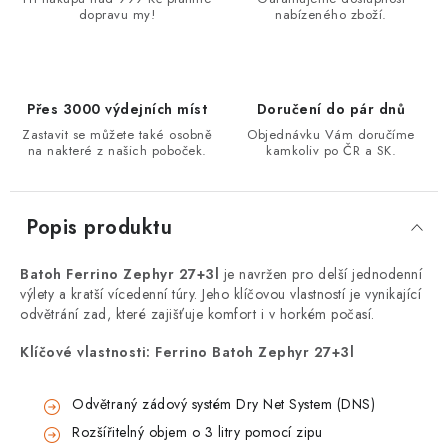
dopravu my!
nabízeného zboží.
Přes 3000 výdejních míst
Doručení do pár dnů
Zastavit se můžete také osobně
Objednávku Vám doručíme
na nakteré z našich poboček.
kamkoliv po ČR a SK.
Popis produktu
Batoh Ferrino Zephyr 27+3l
je navržen pro delší jednodenní
výlety a kratší vícedenní túry. Jeho klíčovou vlastností je vynikající
odvětrání zad, které zajišťuje komfort i v horkém počasí.
Klíčové vlastnosti: Ferrino Batoh Zephyr 27+3l
Odvětraný zádový systém Dry Net System (DNS)
Rozšířitelný objem o 3 litry pomocí zipu