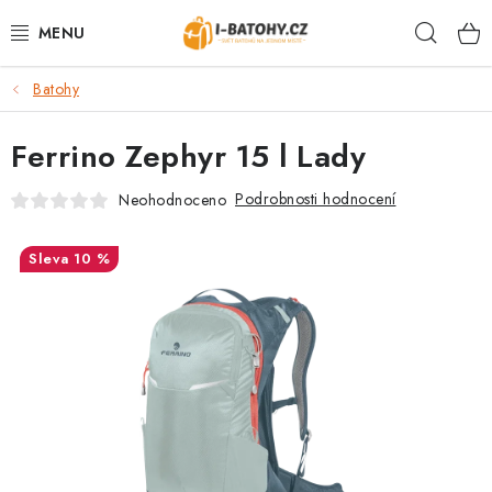
Přejít
Hleda
na
obsah
Batohy
VÝPRODEJ %
Ferrino Zephyr 15 l Lady
BATOHY
Podrobnosti hodnocení
Neohodnoceno
TAŠKY, KABELKY
10 %
CESTOVNÍ ZAVAZADLA
LEDVINKY
PENĚŽENKY
DOPLŇKY A PŘÍSLUŠENSTVÍ