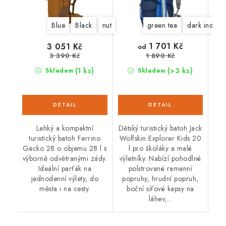
Blue
Black
nut
green tea
dark indigo
1 701 Kč
3 051 Kč
od
3 390 Kč
1 890 Kč
(1 ks)
(>3 ks)
Skladem
Skladem
Lehký a kompaktní
Dětský turistický batoh Jack
turistický batoh Ferrino
Wolfskin Explorer Kids 20
Gecko 28 o objemu 28 l s
l pro školáky a malé
výborně odvětranými zády.
výletníky. Nabízí pohodlné
Ideální parťák na
polstrované ramenní
jednodenní výlety, do
popruhy, hrudní popruh,
města i na cesty.
boční síťové kapsy na
láhev,...