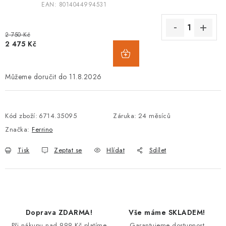
EAN:
8014044994531
2 750 Kč
2 475 Kč
11.8.2026
Kód zboží:
6714.35095
Záruka
:
24 měsíců
Značka:
Ferrino
Tisk
Zeptat se
Hlídat
Sdílet
Doprava ZDARMA!
Vše máme SKLADEM!
Při nákupu nad 999 Kč platíme
Garantujeme dostupnost