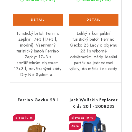
Turistický batoh Ferrino
Lehký a kompaktní
Zephyr 17+3 (17+3 l,
turistický batoh Ferrino
modrá). Všestranný
Gecko 23 Lady o objemu
turistický batoh Ferrino
23 l s výborně
Zephyr 17+3 s
odvětranými zády. Ideální
rozšiřitelným objemem
parťák na jednodenní
17+3 l, odvětranými zády
výlety, do města i na cesty.
Dry Net System a...
Ferrino Gecko 28 l
Jack Wolfskin Explorer
Kids 20 l - 2008232
10 %
až 10 %
Akce