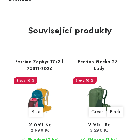
Související produkty
Ferrino Zephyr 17+3 l-
Ferrino Gecko 23 l
75811-2026
Lady
10 %
10 %
Blue
Green
Black
2 691 Kč
2 961 Kč
2 990 Kč
3 290 Kč
(2 ks)
(1 ks)
Skladem
Skladem