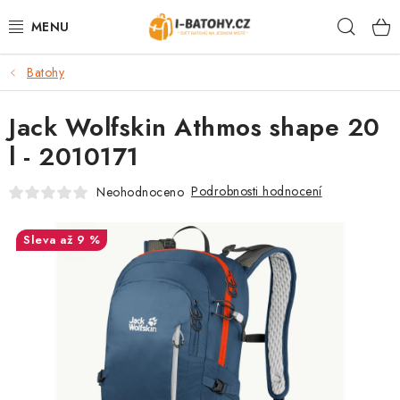
Přejít
Hleda
na
obsah
Batohy
VÝPRODEJ %
Jack Wolfskin Athmos shape 20
BATOHY
l - 2010171
TAŠKY, KABELKY
Podrobnosti hodnocení
Neohodnoceno
CESTOVNÍ ZAVAZADLA
až 9 %
LEDVINKY
PENĚŽENKY
DOPLŇKY A PŘÍSLUŠENSTVÍ