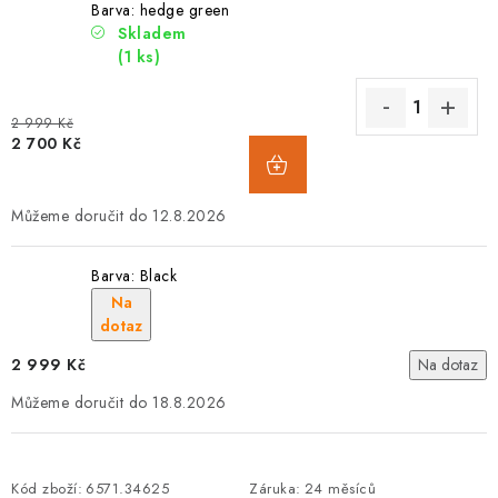
Barva: hedge green
Skladem
(1 ks)
2 999 Kč
2 700 Kč
12.8.2026
Barva: Black
Na
dotaz
2 999 Kč
Na dotaz
18.8.2026
Kód zboží:
6571.34625
Záruka
:
24 měsíců