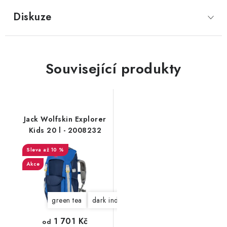
Diskuze
Související produkty
Jack Wolfskin Explorer
Kids 20 l - 2008232
až 10 %
Akce
green tea
dark indigo
1 701 Kč
od