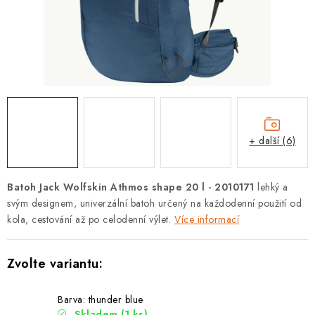
PODLE AKTIVITY
ZNAČKY
Doprava a platba
Vše o nákupu
Kontakty
Poradna
O nás
Blog
+ další (6)
Batoh Jack Wolfskin Athmos shape 20 l - 2010171
lehký a
svým designem, univerzální batoh určený na každodenní použití od
kola, cestování až po celodenní výlet.
Více informací
Barva: thunder blue
Skladem
(1 ks)