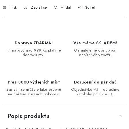
Tisk
Zeptat se
Hlídat
Sdílet
Doprava ZDARMA!
Vše máme SKLADEM!
Při nákupu nad 999 Kč platíme
Garantujeme dostupnost
dopravu my!
nabízeného zboží.
Přes 3000 výdejních míst
Doručení do pár dnů
Zastavit se můžete také osobně
Objednávku Vám doručíme
na nakteré z našich poboček.
kamkoliv po ČR a SK.
Popis produktu