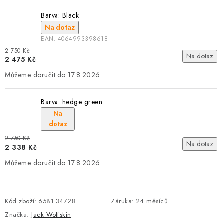
Barva: Black
Na dotaz
EAN:
4064993398618
2 750 Kč
Na dotaz
2 475 Kč
17.8.2026
Barva: hedge green
Na
dotaz
2 750 Kč
Na dotaz
2 338 Kč
17.8.2026
Kód zboží:
6581.34728
Záruka
:
24 měsíců
Značka:
Jack Wolfskin