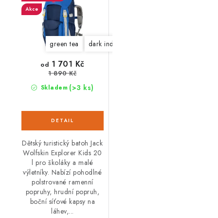
Akce
green tea
dark indigo
1 701 Kč
od
1 890 Kč
(>3 ks)
Skladem
Dětský turistický batoh Jack
Wolfskin Explorer Kids 20
l pro školáky a malé
výletníky. Nabízí pohodlné
polstrované ramenní
popruhy, hrudní popruh,
boční síťové kapsy na
láhev,...