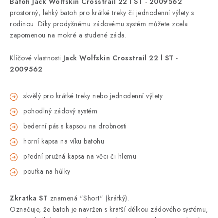
Batoh Jack Wolfskin Crosstrail 22 l ST
-
2009562
prostorný, lehký batoh pro krátké treky či jednodenní výlety s
rodinou. Díky prodyšnému zádovému systém můžete zcela
zapomenou na mokré a studené záda.
Klíčové vlastnosti
Jack Wolfskin Crosstrail 22 l ST
-
2009562
skvělý pro krátké treky nebo jednodenní výlety
pohodlný zádový systém
bederní pás s kapsou na drobnosti
horní kapsa na víku batohu
přední pružná kapsa na věci či hlemu
poutka na hůlky
Zkratka ST
znamená "Short" (krátký).
Označuje, že batoh je navržen s kratší délkou zádového systému,