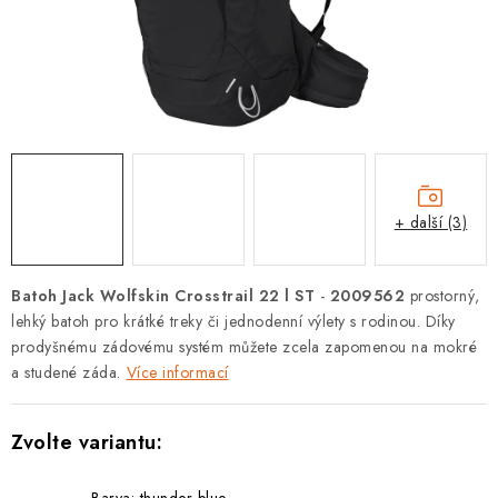
PODLE AKTIVITY
ZNAČKY
Doprava a platba
Vše o nákupu
Kontakty
Poradna
O nás
Blog
+ další (3)
Batoh Jack Wolfskin Crosstrail 22 l ST
-
2009562
prostorný,
lehký batoh pro krátké treky či jednodenní výlety s rodinou. Díky
prodyšnému zádovému systém můžete zcela zapomenou na mokré
a studené záda.
Více informací
Barva: thunder blue