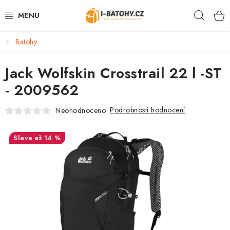
Přejít
Hleda
na
obsah
Batohy
VÝPRODEJ %
Jack Wolfskin Crosstrail 22 l -ST
BATOHY
- 2009562
TAŠKY, KABELKY
Podrobnosti hodnocení
Neohodnoceno
CESTOVNÍ ZAVAZADLA
až 14 %
LEDVINKY
PENĚŽENKY
DOPLŇKY A PŘÍSLUŠENSTVÍ