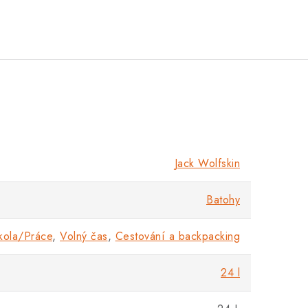
Jack Wolfskin
Batohy
kola/Práce
,
Volný čas
,
Cestování a backpacking
24 l