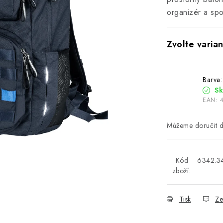
organizér a spo
Barva:
S
EAN:
Kód
6342.3
zboží:
Tisk
Ze