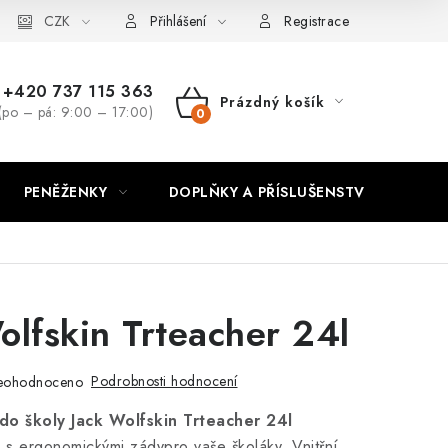
CZK
Přihlášení
Registrace
+420 737 115 363
Prázdný košík
(po – pá: 9:00 – 17:00)
NÁKUPNÍ
KOŠÍK
PENĚŽENKY
DOPLŇKY A PŘÍSLUŠENSTVÍ
PO
olfskin Trteacher 24l
Podrobnosti hodnocení
eohodnoceno
do školy Jack Wolfskin Trteacher 24l
 s ergonomickými zádypro vaše školáky. Vnitřní