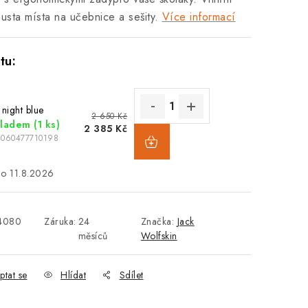
usta místa na učebnice a sešity.
Více informací
 night blue
2 650 Kč
kladem
(1 ks)
2 385 Kč
4060477710198
11.8.2026
4080
Záruka
:
24
Značka:
Jack
měsíců
Wolfskin
ptat se
Hlídat
Sdílet