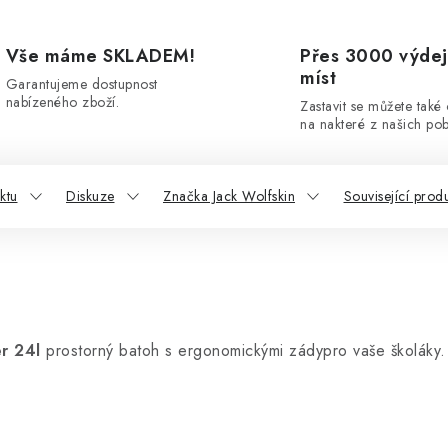
Vše máme SKLADEM!
Přes 3000 výdej
míst
Garantujeme dostupnost
nabízeného zboží.
Zastavit se můžete také
na nakteré z našich po
ktu
Diskuze
Značka Jack Wolfskin
Související prod
r 24l
prostorný batoh s ergonomickými zádypro vaše školáky. 