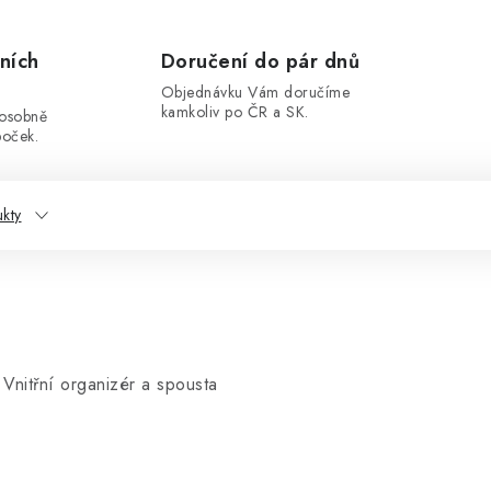
ních
Doručení do pár dnů
Objednávku Vám doručíme
kamkoliv po ČR a SK.
 osobně
boček.
ukty
Vnitřní organizér a spousta