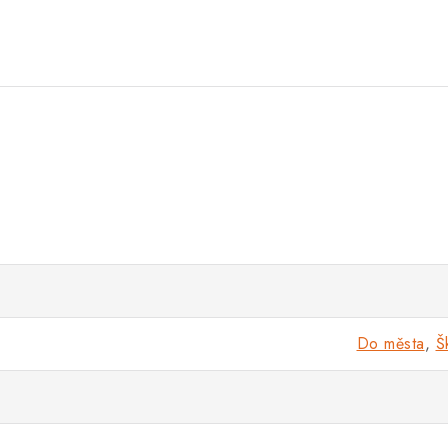
Do města
,
Š