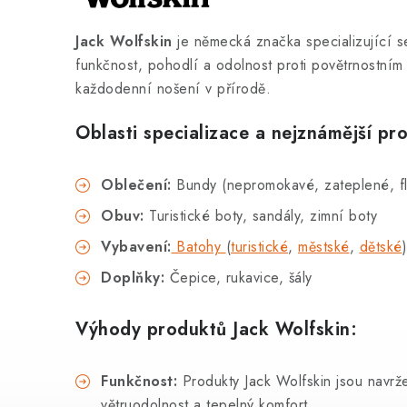
Jack Wolfskin
je německá značka specializující s
funkčnost, pohodlí a odolnost proti povětrnostním 
každodenní nošení v přírodě.
Oblasti specializace a nejznámější pr
Oblečení:
Bundy (nepromokavé, zateplené, flee
Obuv:
Turistické boty, sandály, zimní boty
Vybavení:
Batohy
(
turistické
,
městské
,
dětské
Doplňky:
Čepice, rukavice, šály
Výhody produktů Jack Wolfskin:
Funkčnost:
Produkty Jack Wolfskin jsou navrže
větruodolnost a tepelný komfort.