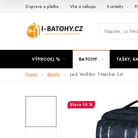
Přejít
Doprava a platba
Vše o nákupu
Kontakty
P
na
obsah
VÝPRODEJ %
BATOHY
TAŠKY, K
Domů
Batohy
Jack Wolfskin Trteacher 24l
10 %