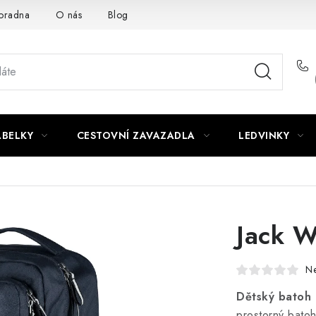
oradna
O nás
Blog
ABELKY
CESTOVNÍ ZAVAZADLA
LEDVINKY
Jack W
N
Dětský batoh 
prostorný batoh