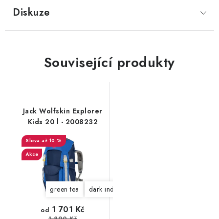
Diskuze
Související produkty
Jack Wolfskin Explorer
Kids 20 l - 2008232
až 10 %
Akce
green tea
dark indigo
1 701 Kč
od
1 890 Kč