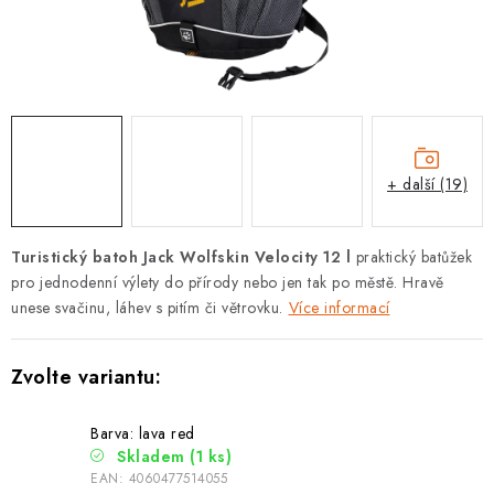
PODLE AKTIVITY
ZNAČKY
Doprava a platba
Vše o nákupu
Kontakty
Poradna
O nás
Blog
+ další (19)
Turistický batoh Jack Wolfskin Velocity 12 l
praktický batůžek
pro jednodenní výlety do přírody nebo jen tak po městě. Hravě
unese svačinu, láhev s pitím či větrovku.
Více informací
Barva: lava red
Skladem
(1 ks)
EAN:
4060477514055