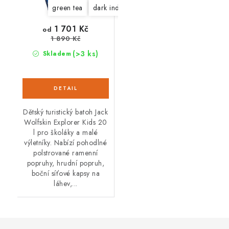
green tea
dark indigo
1 701 Kč
od
1 890 Kč
(>3 ks)
Skladem
Dětský turistický batoh Jack
Wolfskin Explorer Kids 20
l pro školáky a malé
výletníky. Nabízí pohodlné
polstrované ramenní
popruhy, hrudní popruh,
boční síťové kapsy na
láhev,...