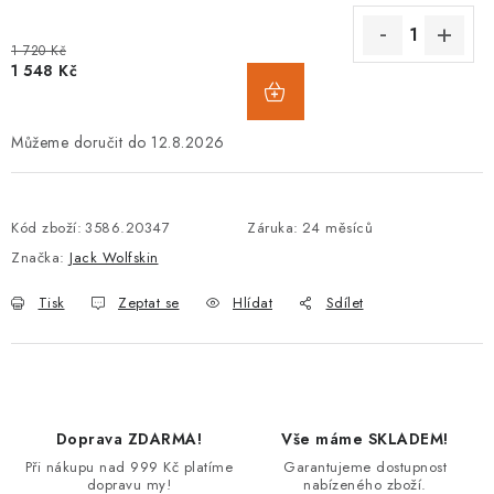
1 720 Kč
1 548 Kč
12.8.2026
Kód zboží:
3586.20347
Záruka
:
24 měsíců
Značka:
Jack Wolfskin
Tisk
Zeptat se
Hlídat
Sdílet
Doprava ZDARMA!
Vše máme SKLADEM!
Při nákupu nad 999 Kč platíme
Garantujeme dostupnost
dopravu my!
nabízeného zboží.