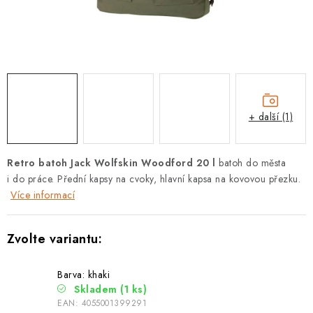
PODLE AKTIVITY
ZNAČKY
Doprava a platba
Vše o nákupu
Kontakty
Poradna
O nás
Blog
+ další (1)
Retro batoh Jack Wolfskin Woodford 20 l
batoh do města
i do práce. Přední kapsy na cvoky, hlavní kapsa na kovovou přezku.
Více informací
Barva: khaki
Skladem
(1 ks)
EAN:
4055001399291