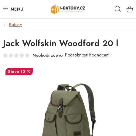
Přejít
Hleda
na
obsah
Batohy
VÝPRODEJ %
Jack Wolfskin Woodford 20 l
BATOHY
Podrobnosti hodnocení
Neohodnoceno
TAŠKY, KABELKY
10 %
CESTOVNÍ ZAVAZADLA
LEDVINKY
PENĚŽENKY
DOPLŇKY A PŘÍSLUŠENSTVÍ