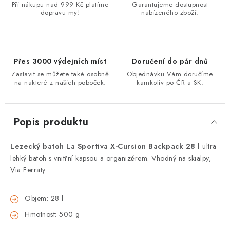
Při nákupu nad 999 Kč platíme
Garantujeme dostupnost
dopravu my!
nabízeného zboží.
Přes 3000 výdejních míst
Doručení do pár dnů
Zastavit se můžete také osobně
Objednávku Vám doručíme
na nakteré z našich poboček.
kamkoliv po ČR a SK.
Popis produktu
Lezecký batoh La Sportiva X-Cursion Backpack 28 l
ultra
lehký batoh s vnitřní kapsou a organizérem. Vhodný na skialpy,
Via Ferraty.
Objem: 28 l
Hmotnost: 500 g