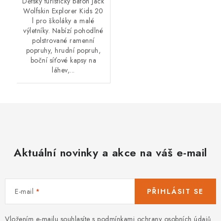
Dětský turistický batoh Jack
Wolfskin Explorer Kids 20
l pro školáky a malé
výletníky. Nabízí pohodlné
polstrované ramenní
popruhy, hrudní popruh,
boční síťové kapsy na
láhev,...
Aktuální novinky a akce na váš e-mail
E-mail
PŘIHLÁSIT SE
Vložením e-mailu souhlasíte s
podmínkami ochrany osobních údajů