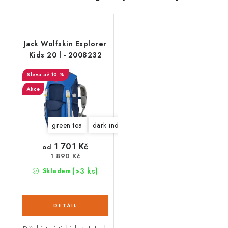
Jack Wolfskin Explorer
Kids 20 l - 2008232
až 10 %
Akce
green tea
dark indigo
1 701 Kč
od
1 890 Kč
(>3 ks)
Skladem