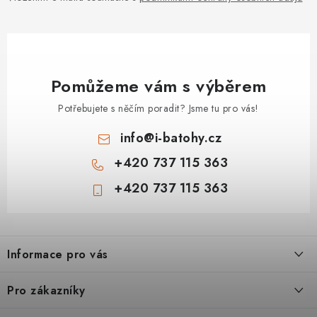
Pomůžeme vám s výběrem
Potřebujete s něčím poradit? Jsme tu pro vás!
info
@
i-batohy.cz
+420 737 115 363
+420 737 115 363
Z
á
Informace pro vás
p
a
Doprava a platba
Pro zákazníky
t
Vše o nákupu