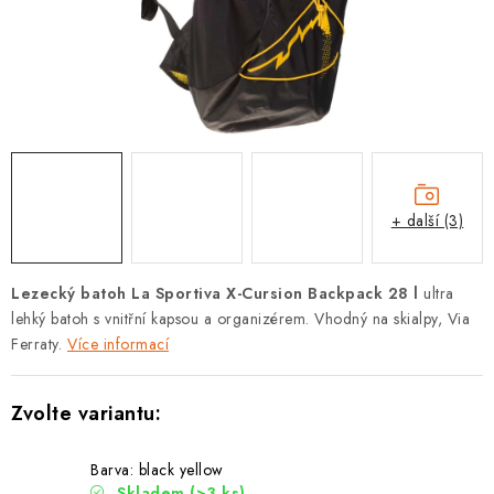
PODLE AKTIVITY
ZNAČKY
Doprava a platba
Vše o nákupu
Kontakty
Poradna
O nás
Blog
+ další (3)
Lezecký batoh La Sportiva X-Cursion Backpack 28 l
ultra
lehký batoh s vnitřní kapsou a organizérem. Vhodný na skialpy, Via
Ferraty.
Více informací
Barva: black yellow
Skladem
(>3 ks)