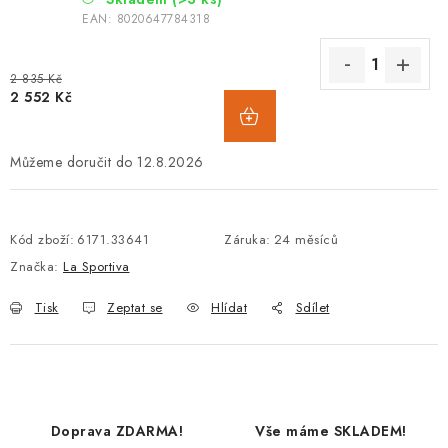
EAN:
8020647784318
2 835 Kč
2 552 Kč
12.8.2026
Kód zboží:
6171.33641
Záruka
:
24 měsíců
Značka:
La Sportiva
Tisk
Zeptat se
Hlídat
Sdílet
Doprava ZDARMA!
Vše máme SKLADEM!