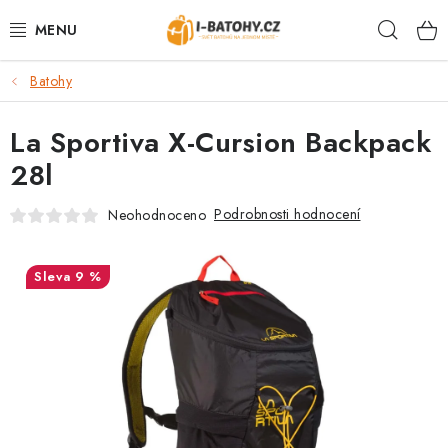
Přejít
Hleda
na
obsah
Batohy
VÝPRODEJ %
La Sportiva X-Cursion Backpack
BATOHY
28l
TAŠKY, KABELKY
Podrobnosti hodnocení
Neohodnoceno
CESTOVNÍ ZAVAZADLA
9 %
LEDVINKY
PENĚŽENKY
DOPLŇKY A PŘÍSLUŠENSTVÍ