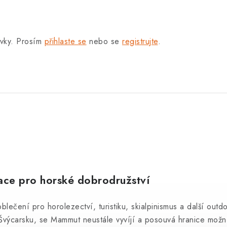
.
ěvky. Prosím
přihlaste se
nebo se
registrujte
.
vace pro horské dobrodružství
čení pro horolezectví, turistiku, skialpinismus a další outdo
ve Švýcarsku, se Mammut neustále vyvíjí a posouvá hranice mo