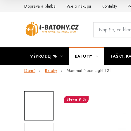
Přejít
Doprava a platba
Vše o nákupu
Kontakty
P
na
obsah
VÝPRODEJ %
BATOHY
TAŠKY, K
Domů
Batohy
Mammut Neon Light 12 l
9 %