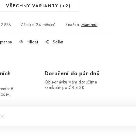
VŠECHNY VARIANTY (+2)
12973
Záruka
:
24 měsíců
Značka:
Mammut
ptat se
Hlídat
Sdílet
ních
Doručení do pár dnů
Objednávku Vám doručíme
kamkoliv po ČR a SK.
 osobně
boček.