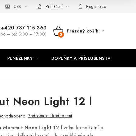
CZK
Přihlášení
Registrace
+420 737 115 363
Prázdný košík
(po – pá: 9:00 – 17:00)
NÁKUPNÍ
KOŠÍK
PENĚŽENKY
DOPLŇKY A PŘÍSLUŠENSTVÍ
PO
t Neon Light 12 l
Podrobnosti hodnocení
eohodnoceno
h Mammut Neon Light 12 l
velmi komplkatní a
o více délkové lezení, ale i rychlé výpady