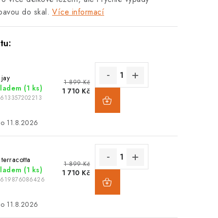
ýbavou do skal.
Více informací
 jay
1 899 Kč
kladem
(1 ks)
1 710 Kč
7613357202213
11.8.2026
 terracotta
1 899 Kč
kladem
(1 ks)
1 710 Kč
7619876086426
11.8.2026