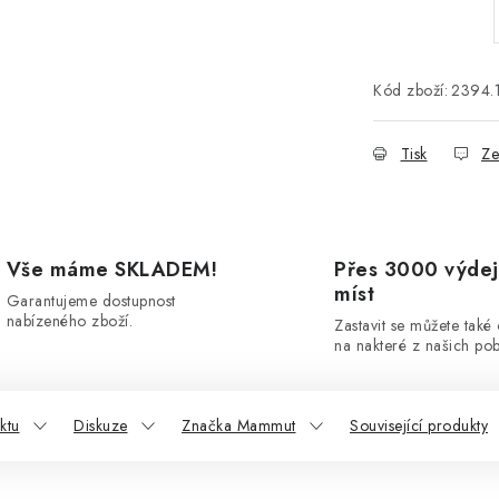
Kód zboží:
2394.
Tisk
Ze
Vše máme SKLADEM!
Přes 3000 výdej
míst
Garantujeme dostupnost
nabízeného zboží.
Zastavit se můžete také
na nakteré z našich po
ktu
Diskuze
Značka Mammut
Související produkty