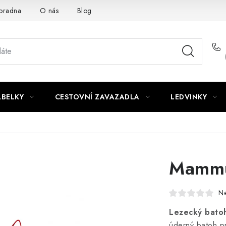
oradna
O nás
Blog
ABELKY
CESTOVNÍ ZAVAZADLA
LEDVINKY
Mammu
N
Lezecký bato
úderný batoh pr