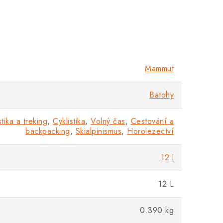
Mammut
Batohy
stika a treking
,
Cyklistika
,
Volný čas
,
Cestování a
backpacking
,
Skialpinismus
,
Horolezectví
12 l
12 L
0.390 kg