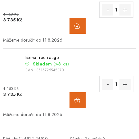
4 150 Kč
3 735 Kč
11.8.2026
Barva: red rouge
Skladem
(>3 ks)
EAN:
3515725545370
4 150 Kč
3 735 Kč
11.8.2026
Kód zboží:
4912.24510
Záruka
:
24 měsíců