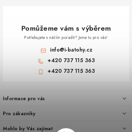
Pomůžeme vám s výběrem
Potřebujete s něčím poradit? Jsme tu pro vás!
info
@
i-batohy.cz
+420 737 115 363
+420 737 115 363
Z
á
Informace pro vás
p
a
Doprava a platba
Pro zákazníky
t
Vše o nákupu
í
Podmínky ochrany osobní údaje
Mohlo by Vás zajímat