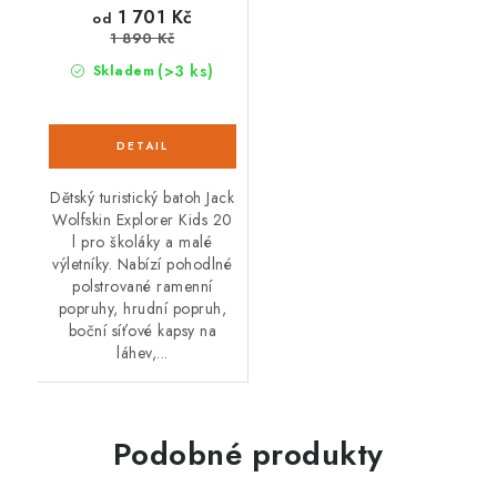
1 701 Kč
od
1 890 Kč
(>3 ks)
Skladem
Dětský turistický batoh Jack
Wolfskin Explorer Kids 20
l pro školáky a malé
výletníky. Nabízí pohodlné
polstrované ramenní
popruhy, hrudní popruh,
boční síťové kapsy na
láhev,...
Podobné produkty