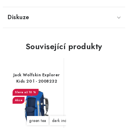
Diskuze
Související produkty
Jack Wolfskin Explorer
Kids 20 l - 2008232
až 10 %
Akce
green tea
dark indigo