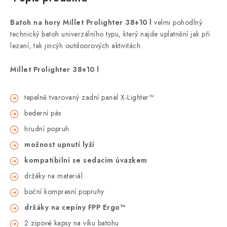
Batoh na hory
Millet Prolighter 38+10 l
velmi pohodlný
technický batoh univerzálního typu, který najde uplatnění jak při
lezení, tak jincýh outdoorových aktivitách.
Millet Prolighter 38+10 l
tepelně tvarovaný zadní panel X-Lighter™
bederní pás
hrudní popruh
možnost upnutí lyží
kompatibilní se sedacím úvazkem
držáky na materiál
boční kompresní popruhy
držáky na cepíny FPP Ergo™
2 zipové kapsy na víku batohu