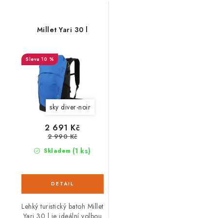
Millet Yari 30 l
10 %
sky diver-noir
2 691 Kč
2 990 Kč
(1 ks)
Skladem
Lehký turistický batoh Millet
Yari 30 l je ideální volbou