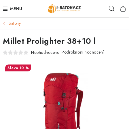
Přejít
Hleda
na
obsah
Batohy
VÝPRODEJ %
Millet Prolighter 38+10 l
BATOHY
Podrobnosti hodnocení
Neohodnoceno
TAŠKY, KABELKY
10 %
CESTOVNÍ ZAVAZADLA
LEDVINKY
PENĚŽENKY
DOPLŇKY A PŘÍSLUŠENSTVÍ