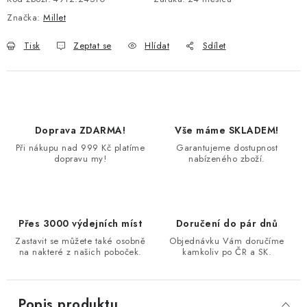
Značka:
Millet
Tisk
Zeptat se
Hlídat
Sdílet
Doprava ZDARMA!
Vše máme SKLADEM!
Při nákupu nad 999 Kč platíme
Garantujeme dostupnost
dopravu my!
nabízeného zboží.
Přes 3000 výdejních míst
Doručení do pár dnů
Zastavit se můžete také osobně
Objednávku Vám doručíme
na nakteré z našich poboček.
kamkoliv po ČR a SK.
Popis produktu