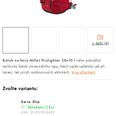
PODLE AKTIVITY
ZNAČKY
Doprava a platba
Vše o nákupu
Kontakty
Poradna
O nás
Blog
+ další (4)
Batoh na hory
Millet Prolighter 38+10 l
velmi pohodlný
technický batoh univerzálního typu, který najde uplatnění jak při
lezení, tak jincýh outdoorových aktivitách.
Více informací
Barva: Blue
Skladem
(1 ks)
EAN:
3515729536022