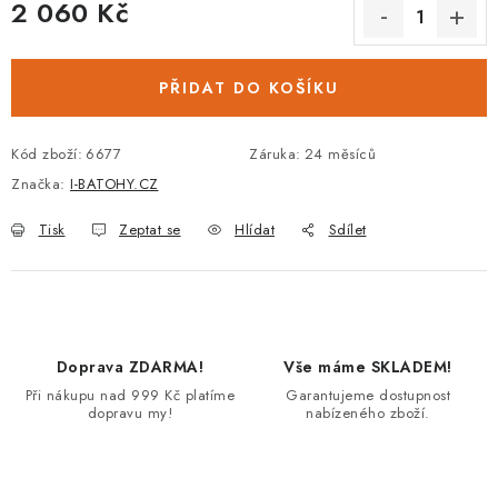
2 060 Kč
Měrná cena:
PŘIDAT DO KOŠÍKU
Kód zboží:
6677
Záruka
:
24 měsíců
Značka:
I-BATOHY.CZ
Tisk
Zeptat se
Hlídat
Sdílet
Doprava ZDARMA!
Vše máme SKLADEM!
Při nákupu nad 999 Kč platíme
Garantujeme dostupnost
dopravu my!
nabízeného zboží.