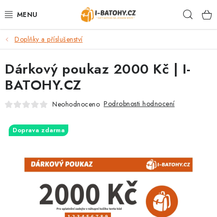
Přejít
Hleda
na
obsah
Doplňky a příslušenství
VÝPRODEJ %
Dárkový poukaz 2000 Kč | I-
BATOHY
BATOHY.CZ
TAŠKY, KABELKY
Podrobnosti hodnocení
Neohodnoceno
CESTOVNÍ ZAVAZADLA
Doprava zdarma
LEDVINKY
PENĚŽENKY
DOPLŇKY A PŘÍSLUŠENSTVÍ