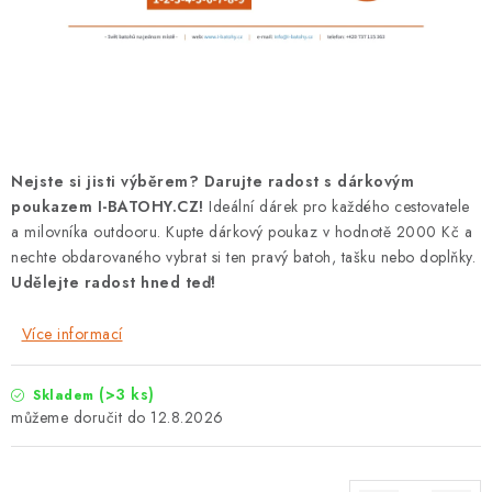
PODLE AKTIVITY
ZNAČKY
Doprava a platba
Vše o nákupu
Kontakty
Poradna
O nás
Blog
Nejste si jisti výběrem? Darujte radost s dárkovým
poukazem I-BATOHY.CZ!
Ideální dárek pro každého cestovatele
a milovníka outdooru. Kupte dárkový poukaz v hodnotě 2000 Kč a
nechte obdarovaného vybrat si ten pravý batoh, tašku nebo doplňky.
Udělejte radost hned teď!
Více informací
(>3 ks)
Skladem
12.8.2026