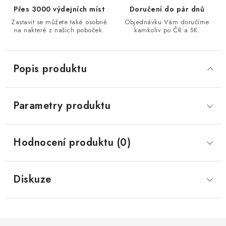
Přes 3000 výdejních míst
Doručení do pár dnů
Zastavit se můžete také osobně
Objednávku Vám doručíme
na nakteré z našich poboček.
kamkoliv po ČR a SK.
Popis produktu
Parametry produktu
Hodnocení produktu (0)
Diskuze