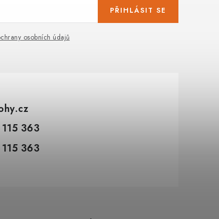
PŘIHLÁSIT SE
chrany osobních údajů
tohy.cz
 115 363
 115 363