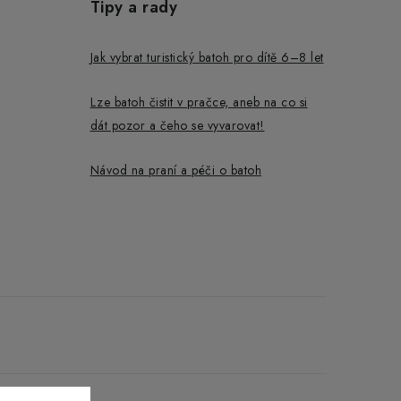
Tipy a rady
Jak vybrat turistický batoh pro dítě 6–8 let
Lze batoh čistit v pračce, aneb na co si
dát pozor a čeho se vyvarovat!
Návod na praní a péči o batoh