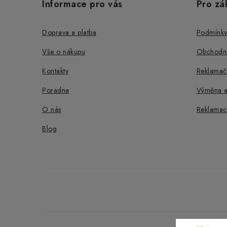
Informace pro vás
Pro zá
p
a
Doprava a platba
Podmínky
t
Vše o nákupu
Obchodní
í
Kontakty
Reklamač
Poradna
Výměna a
O nás
Reklamac
Blog