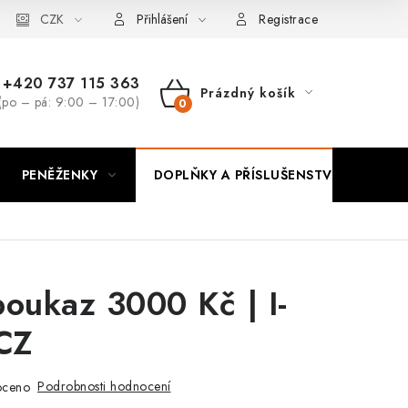
CZK
Přihlášení
Registrace
+420 737 115 363
Prázdný košík
(po – pá: 9:00 – 17:00)
NÁKUPNÍ
KOŠÍK
PENĚŽENKY
DOPLŇKY A PŘÍSLUŠENSTVÍ
PO
oukaz 3000 Kč | I-
CZ
Podrobnosti hodnocení
oceno