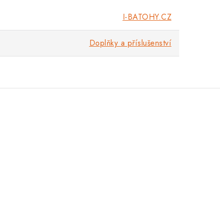
I-BATOHY.CZ
Doplňky a příslušenství