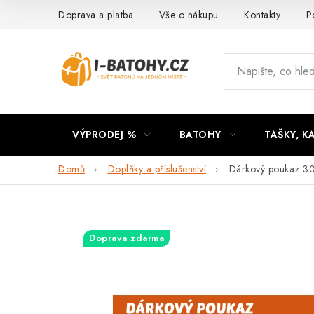
Přejít
Doprava a platba
Vše o nákupu
Kontakty
P
na
obsah
VÝPRODEJ %
BATOHY
TAŠKY, K
Domů
Doplňky a příslušenství
Dárkový poukaz 3
Doprava zdarma