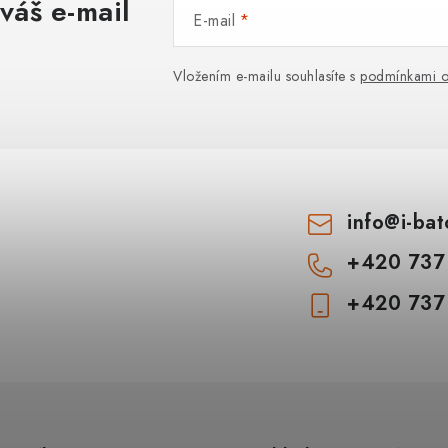
váš e-mail
E-mail
Vložením e-mailu souhlasíte s
podmínkami o
info
@
i-ba
+420 737
+420 737