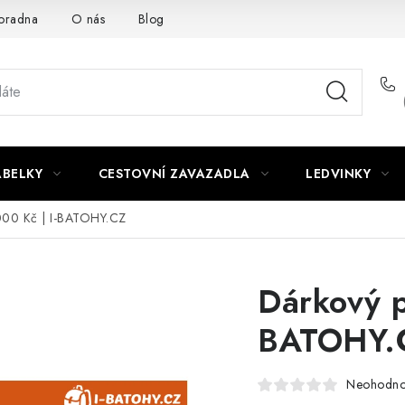
oradna
O nás
Blog
ABELKY
CESTOVNÍ ZAVAZADLA
LEDVINKY
000 Kč | I-BATOHY.CZ
Dárkový p
BATOHY.
Neohodn