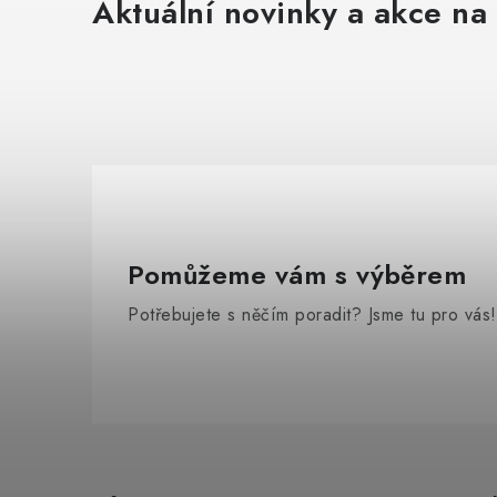
Aktuální novinky a akce na 
Pomůžeme vám s výběrem
Potřebujete s něčím poradit? Jsme tu pro vás!
Z
á