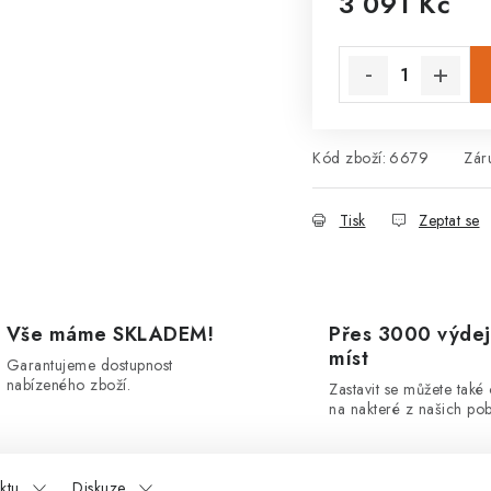
3 091 Kč
Měrná cena:
Kód zboží:
6679
Zár
Tisk
Zeptat se
Vše máme SKLADEM!
Přes 3000 výdej
míst
Garantujeme dostupnost
nabízeného zboží.
Zastavit se můžete také
na nakteré z našich po
ktu
Diskuze