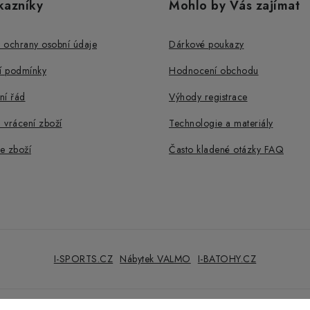
kazníky
Mohlo by Vás zajímat
 ochrany osobní údaje
Dárkové poukazy
 podmínky
Hodnocení obchodu
ní řád
Výhody registrace
 vrácení zboží
Technologie a materiály
e zboží
Často kladené otázky FAQ
I-SPORTS.CZ
Nábytek VALMO
I-BATOHY.CZ