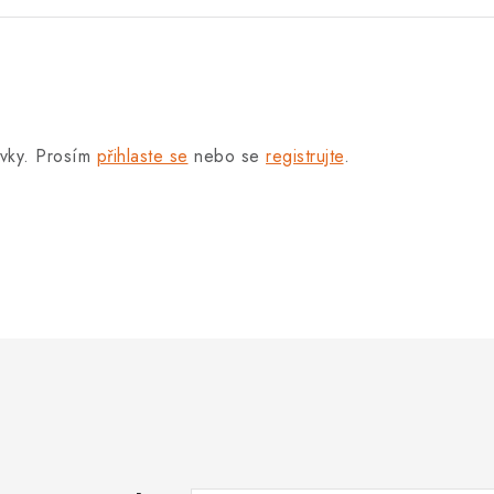
.
ěvky. Prosím
přihlaste se
nebo se
registrujte
.