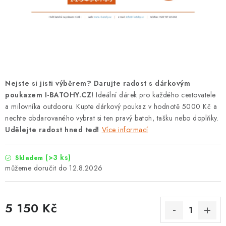
PODLE AKTIVITY
ZNAČKY
Doprava a platba
Vše o nákupu
Kontakty
Poradna
O nás
Blog
Nejste si jisti výběrem? Darujte radost s dárkovým
poukazem I-BATOHY.CZ!
Ideální dárek pro každého cestovatele
a milovníka outdooru. Kupte dárkový poukaz v hodnotě 5000 Kč a
nechte obdarovaného vybrat si ten pravý batoh, tašku nebo doplňky.
Udělejte radost hned teď!
Více informací
(>3 ks)
Skladem
12.8.2026
5 150 Kč
Měrná cena: