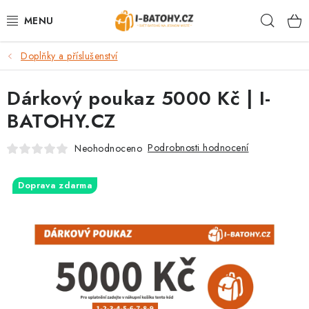
Přejít
Hleda
na
obsah
Doplňky a příslušenství
VÝPRODEJ %
Dárkový poukaz 5000 Kč | I-
BATOHY
BATOHY.CZ
TAŠKY, KABELKY
Podrobnosti hodnocení
Neohodnoceno
CESTOVNÍ ZAVAZADLA
Doprava zdarma
LEDVINKY
PENĚŽENKY
DOPLŇKY A PŘÍSLUŠENSTVÍ