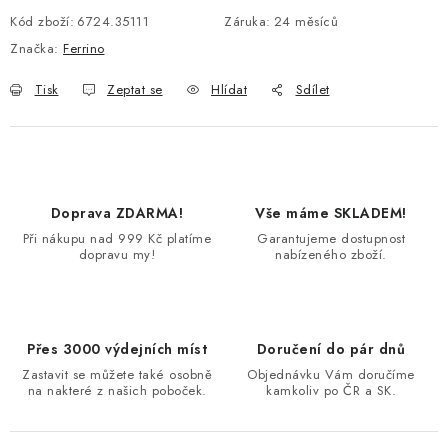
Kód zboží:
6724.35111
Záruka
:
24 měsíců
Značka:
Ferrino
Tisk
Zeptat se
Hlídat
Sdílet
Doprava ZDARMA!
Vše máme SKLADEM!
Při nákupu nad 999 Kč platíme
Garantujeme dostupnost
dopravu my!
nabízeného zboží.
Přes 3000 výdejních míst
Doručení do pár dnů
Zastavit se můžete také osobně
Objednávku Vám doručíme
na nakteré z našich poboček.
kamkoliv po ČR a SK.