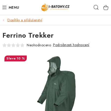
Přejít
Hleda
na
obsah
Doplňky a příslušenství
VÝPRODEJ %
Ferrino Trekker
BATOHY
Podrobnosti hodnocení
Neohodnoceno
TAŠKY, KABELKY
10 %
CESTOVNÍ ZAVAZADLA
LEDVINKY
PENĚŽENKY
DOPLŇKY A PŘÍSLUŠENSTVÍ