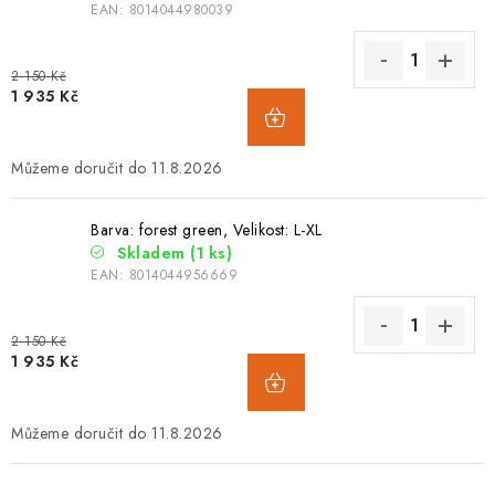
EAN:
8014044980039
2 150 Kč
1 935 Kč
11.8.2026
Barva: forest green, Velikost: L-XL
Skladem
(1 ks)
EAN:
8014044956669
2 150 Kč
1 935 Kč
11.8.2026