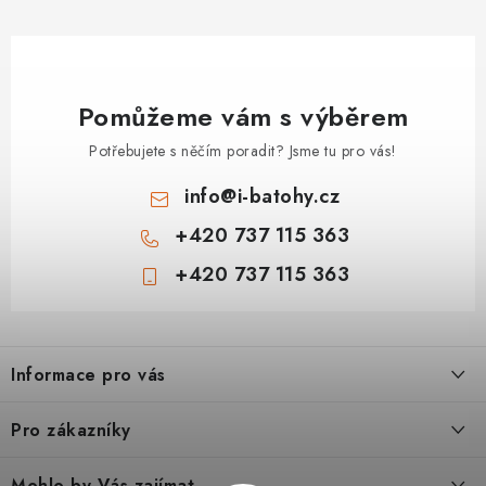
Pomůžeme vám s výběrem
Potřebujete s něčím poradit? Jsme tu pro vás!
info
@
i-batohy.cz
+420 737 115 363
+420 737 115 363
Z
á
Informace pro vás
p
a
Doprava a platba
Pro zákazníky
t
Vše o nákupu
í
Podmínky ochrany osobní údaje
Mohlo by Vás zajímat