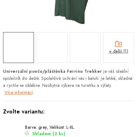
PODLE AKTIVITY
ZNAČKY
Doprava a platba
Vše o nákupu
Kontakty
Poradna
O nás
Blog
+ další (1)
Univerzální pončo/pláštěnka Ferrino Trekker
je váš ideální
společník do deště. Spolehlivě ochrání vás i batoh. Je lehké, skladné
a rychle se oblékne. Nezbytná výbava na turistiku a výlety.
Více informací
Barva: grey, Velikost: L-XL
Skladem
(2 ks)