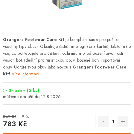
PODLE AKTIVITY
ZNAČKY
Doprava a platba
Vše o nákupu
Kontakty
Poradna
Grangers Footwear Care Kit
je kompletní sada pro péči o
O nás
Blog
všechny typy obuvi. Obsahuje čistič, impregnaci a kartáč, takže máte
vše, co potřebujete pro čištění, ochranu a prodloužení životnosti
vašich bot. Ideální pro turistickou obuv, kožené boty i sportovní
obuv. Udržte svou obuv jako novou s
Grangers Footwear Care
Kit!
Více informací
(2 ks)
Skladem
12.8.2026
869 Kč
–9 %
783 Kč
Měrná cena: