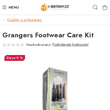
Přejít
Hleda
na
obsah
Doplňky a příslušenství
VÝPRODEJ %
Grangers Footwear Care Kit
BATOHY
Podrobnosti hodnocení
Neohodnoceno
TAŠKY, KABELKY
9 %
CESTOVNÍ ZAVAZADLA
LEDVINKY
PENĚŽENKY
DOPLŇKY A PŘÍSLUŠENSTVÍ