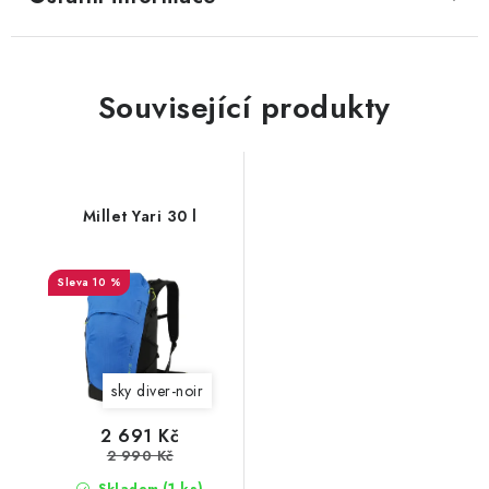
Související produkty
Millet Yari 30 l
10 %
sky diver-noir
2 691 Kč
2 990 Kč
(1 ks)
Skladem