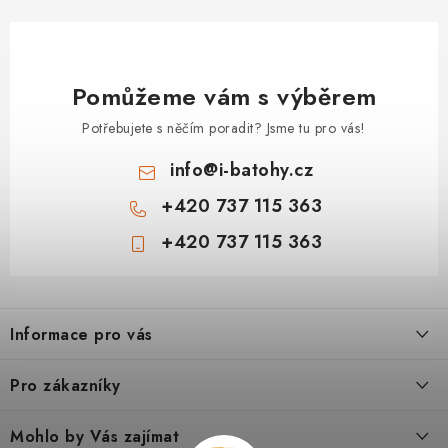
Pomůžeme vám s výběrem
Potřebujete s něčím poradit? Jsme tu pro vás!
info
@
i-batohy.cz
+420 737 115 363
+420 737 115 363
Z
á
Informace pro vás
p
a
Doprava a platba
Pro zákazníky
t
Vše o nákupu
í
Podmínky ochrany osobní údaje
Mohlo by Vás zajímat