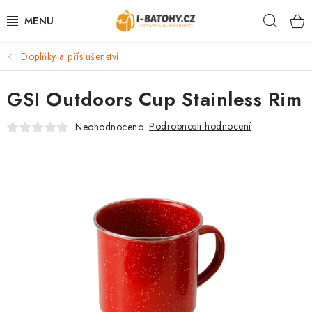
Přejít
Hleda
na
obsah
Doplňky a příslušenství
VÝPRODEJ %
GSI Outdoors Cup Stainless Rim
BATOHY
Podrobnosti hodnocení
Neohodnoceno
TAŠKY, KABELKY
CESTOVNÍ ZAVAZADLA
LEDVINKY
PENĚŽENKY
DOPLŇKY A PŘÍSLUŠENSTVÍ