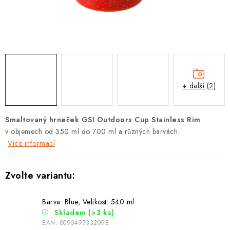
PODLE AKTIVITY
ZNAČKY
Doprava a platba
Vše o nákupu
Kontakty
Poradna
O nás
Blog
+ další (2)
Smaltovaný hrneček GSI Outdoors Cup Stainless Rim
v objemech od 350 ml do 700 ml a různých barvách.
Více informací
Barva: Blue, Velikost: 540 ml
Skladem
(>3 ks)
EAN:
0090497332098