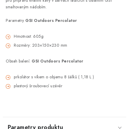
pro přípravu kvalitní kávy v barvách ladících s ostatním GSI
smaltovaným nádobím.
Parametry
GSI Outdoors Percolator
Hmotnost: 605g
Rozměry: 203×150×230 mm
Obsah balení:
GSI Outdoors Percolator
prkolátor s víkem o objemu 8 šálků ( 1,18 L )
plastový šroubovací uzávěr
Parametry produktu