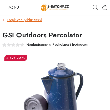
Přejít
Hleda
na
obsah
Doplňky a příslušenství
VÝPRODEJ %
GSI Outdoors Percolator
BATOHY
Podrobnosti hodnocení
Neohodnoceno
TAŠKY, KABELKY
20 %
CESTOVNÍ ZAVAZADLA
LEDVINKY
PENĚŽENKY
DOPLŇKY A PŘÍSLUŠENSTVÍ