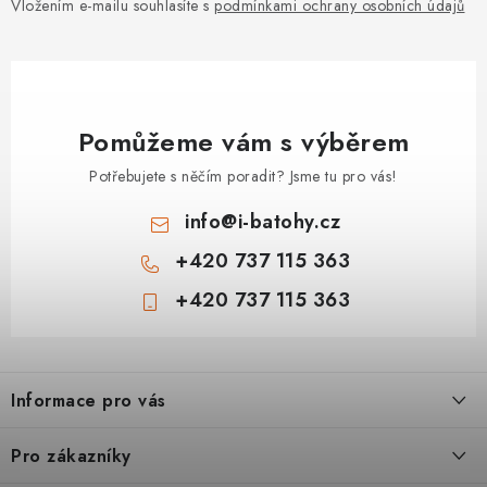
Vložením e-mailu souhlasíte s
podmínkami ochrany osobních údajů
Pomůžeme vám s výběrem
Potřebujete s něčím poradit? Jsme tu pro vás!
info
@
i-batohy.cz
+420 737 115 363
+420 737 115 363
Z
á
Informace pro vás
p
a
Doprava a platba
Pro zákazníky
t
Vše o nákupu