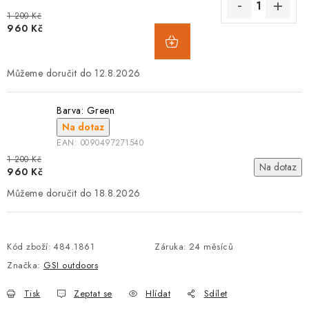
1 200 Kč
960 Kč
12.8.2026
Barva: Green
Na dotaz
EAN:
0090497271540
1 200 Kč
Na dotaz
960 Kč
18.8.2026
Kód zboží:
484.1861
Záruka
:
24 měsíců
Značka:
GSI outdoors
Tisk
Zeptat se
Hlídat
Sdílet