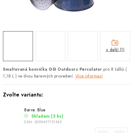
PODLE AKTIVITY
ZNAČKY
Doprava a platba
Vše o nákupu
Kontakty
Poradna
O nás
Blog
+ další (1)
Smaltovaná konvička GSI Outdoors Percolator
pro 8 šálků (
1,18 L ) ve dvou barevných provedení.
Více informací
Barva: Blue
Skladem
(3 ks)
EAN:
0090497151545