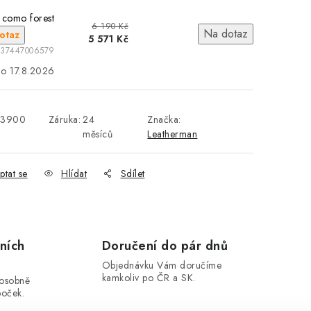
 como forest
6 190 Kč
Na dotaz
otaz
5 571 Kč
037447006579
17.8.2026
33900
Záruka
:
24
Značka:
měsíců
Leatherman
ptat se
Hlídat
Sdílet
ních
Doručení do pár dnů
Objednávku Vám doručíme
kamkoliv po ČR a SK.
 osobně
boček.