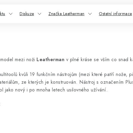
ktu
Diskuze
Značka Leatherman
Ostatní informace
model mezi noži
Leatherman
v plné kráse se vším co snad 
titoolů kvůli 19 funkčním nástrojům (mezi které patří nože, pil
materiálům, ze kterých je konstruován. Nástroj s označením Pl
ool jako nový i po mnoha letech usilovného užívání.
: