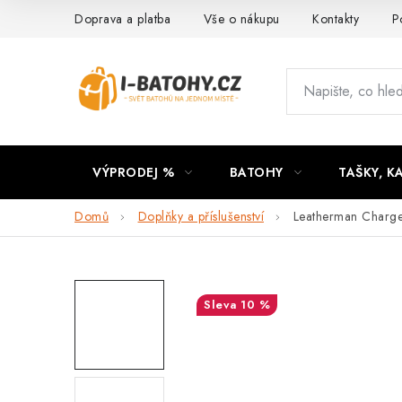
Přejít
Doprava a platba
Vše o nákupu
Kontakty
P
na
obsah
VÝPRODEJ %
BATOHY
TAŠKY, K
Domů
Doplňky a příslušenství
Leatherman Charge
10 %