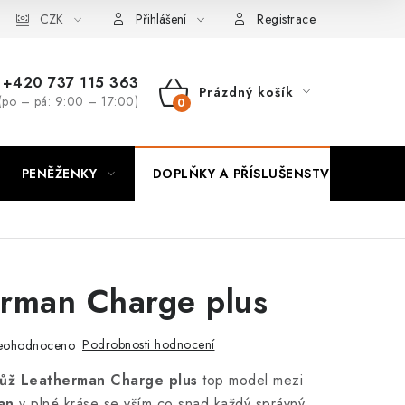
CZK
Přihlášení
Registrace
+420 737 115 363
Prázdný košík
(po – pá: 9:00 – 17:00)
NÁKUPNÍ
KOŠÍK
PENĚŽENKY
DOPLŇKY A PŘÍSLUŠENSTVÍ
PO
rman Charge plus
Podrobnosti hodnocení
eohodnoceno
nůž Leatherman Charge plus
top model mezi
man
v plné kráse se vším co snad každý správný