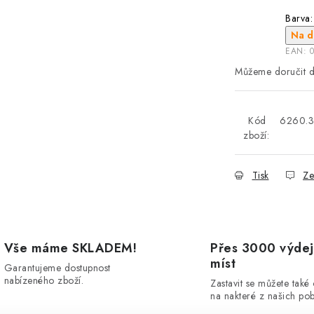
Barva:
Na d
EAN:
Kód
6260.
zboží:
Tisk
Ze
Vše máme SKLADEM!
Přes 3000 výdej
míst
Garantujeme dostupnost
nabízeného zboží.
Zastavit se můžete také
na nakteré z našich po