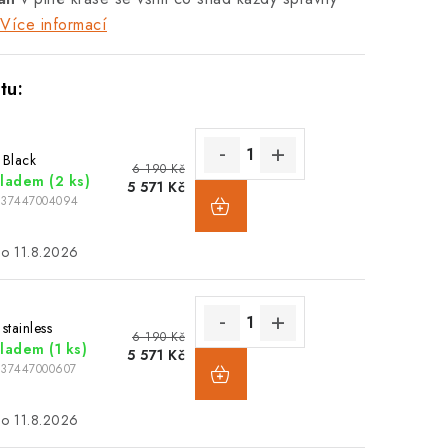
Více informací
 Black
6 190 Kč
kladem
(2 ks)
5 571 Kč
037447004094
11.8.2026
stainless
6 190 Kč
kladem
(1 ks)
5 571 Kč
037447000607
11.8.2026