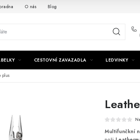
oradna
O nás
Blog
ABELKY
CESTOVNÍ ZAVAZADLA
LEDVINKY
 plus
Leathe
N
Multifunčkní 
noži
Leather