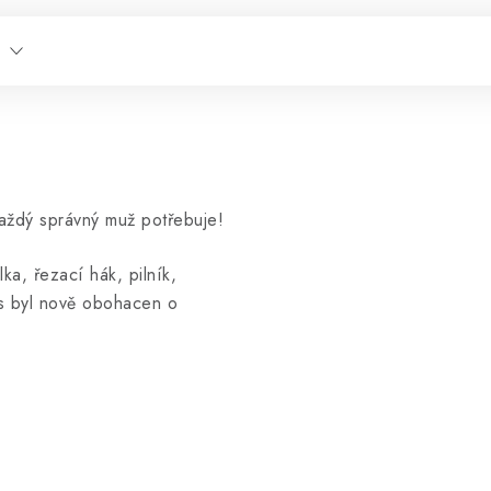
každý správný muž potřebuje!
ka, řezací hák, pilník,
us byl nově obohacen o