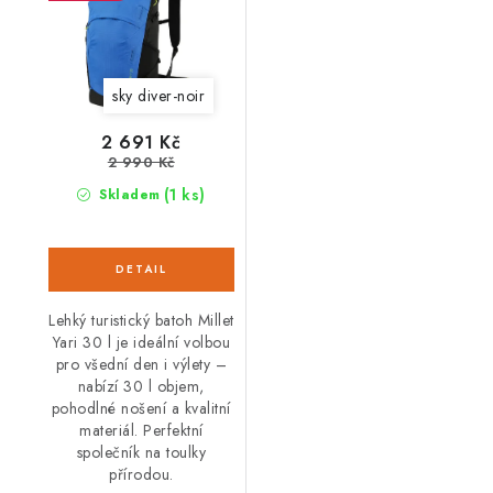
sky diver-noir
2 691 Kč
2 990 Kč
(1 ks)
Skladem
Lehký turistický batoh Millet
Yari 30 l je ideální volbou
pro všední den i výlety –
nabízí 30 l objem,
pohodlné nošení a kvalitní
materiál. Perfektní
společník na toulky
přírodou.