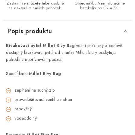
Zastavit se můžete také osobně
Objednávku Vám doručíme
na nakteré z našich poboček.
kamkoliv po ČR a SK.
Popis produktu
Bivakovací pytel Millet Bivy Bag
velmi praktický a cenově
dostupný bivakovací pytel od značky Millet, který poskytuje
pohodlí v nepříznivém počasí.
Specifikace
Millet Bivy Bag
zapínání na suchý zip
provzdušňovací ventil u nohou
prodyšný
voděodolný
Parametry
Millet Bivy Bag