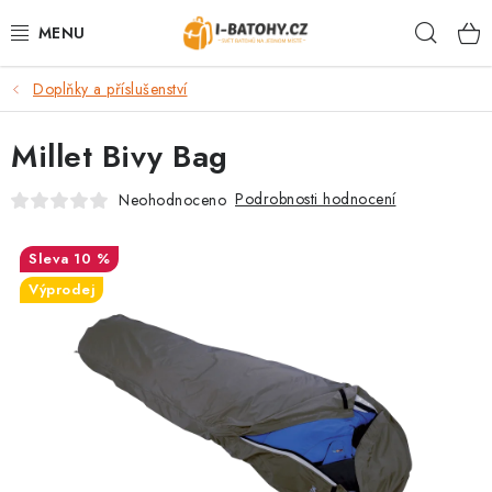
Přejít
Hleda
na
obsah
Doplňky a příslušenství
VÝPRODEJ %
Millet Bivy Bag
BATOHY
Podrobnosti hodnocení
Neohodnoceno
TAŠKY, KABELKY
10 %
CESTOVNÍ ZAVAZADLA
Výprodej
LEDVINKY
PENĚŽENKY
DOPLŇKY A PŘÍSLUŠENSTVÍ