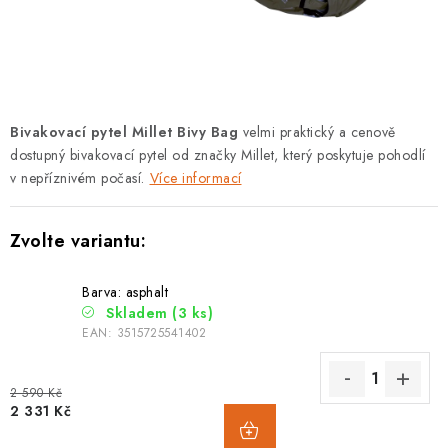
PODLE AKTIVITY
ZNAČKY
Doprava a platba
Vše o nákupu
Kontakty
Poradna
Bivakovací pytel Millet Bivy Bag
velmi praktický a cenově
O nás
Blog
dostupný bivakovací pytel od značky Millet, který poskytuje pohodlí
v nepříznivém počasí.
Více informací
Barva: asphalt
Skladem
(3 ks)
EAN:
3515725541402
2 590 Kč
2 331 Kč