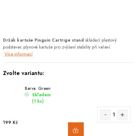
PODLE AKTIVITY
ZNAČKY
Doprava a platba
Vše o nákupu
Kontakty
Poradna
Držák kartuše Pinguin Cartrige stand
skládací plastový
O nás
Blog
podstavec plynové kartuše pro zvýšení stability při vaření.
Více informací
Barva: Green
Skladem
(1 ks)
199 Kč