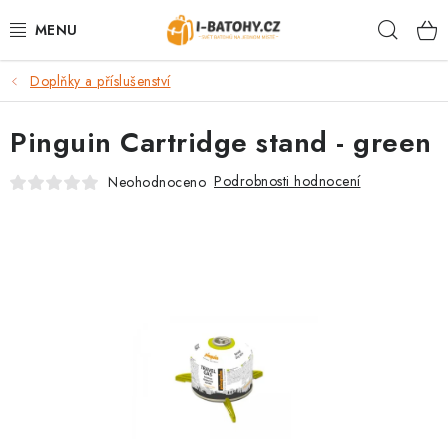
Přejít
Hleda
na
obsah
Doplňky a příslušenství
VÝPRODEJ %
Pinguin Cartridge stand - green
BATOHY
Podrobnosti hodnocení
Neohodnoceno
TAŠKY, KABELKY
CESTOVNÍ ZAVAZADLA
LEDVINKY
PENĚŽENKY
DOPLŇKY A PŘÍSLUŠENSTVÍ