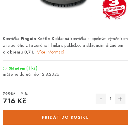
PODLE AKTIVITY
ZNAČKY
Doprava a platba
Vše o nákupu
Kontakty
Poradna
Konvička
Pinguin Kettle X
skladná konvička s tepelným výměníkem
O nás
Blog
z tvrzeného z tvrzeného hliníku s pokličkou a skládacím držadlem
o objemu 0,7 L
.
Více informací
(1 ks)
Skladem
12.8.2026
795 Kč
–9 %
716 Kč
Měrná cena:
PŘIDAT DO KOŠÍKU