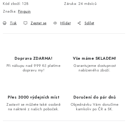
Kód zboží:
128
Záruka
:
24 měsíců
Značka:
Pinguin
Tisk
Zeptat se
Hlídat
Sdílet
Doprava ZDARMA!
Vše máme SKLADEM!
Při nákupu nad 999 Kč platíme
Garantujeme dostupnost
dopravu my!
nabízeného zboží.
Přes 3000 výdejních míst
Doručení do pár dnů
Zastavit se můžete také osobně
Objednávku Vám doručíme
na nakteré z našich poboček.
kamkoliv po ČR a SK.