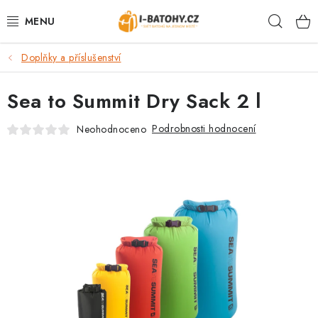
Přejít
Hleda
na
obsah
Doplňky a příslušenství
VÝPRODEJ %
Sea to Summit Dry Sack 2 l
BATOHY
Podrobnosti hodnocení
Neohodnoceno
TAŠKY, KABELKY
CESTOVNÍ ZAVAZADLA
LEDVINKY
PENĚŽENKY
DOPLŇKY A PŘÍSLUŠENSTVÍ