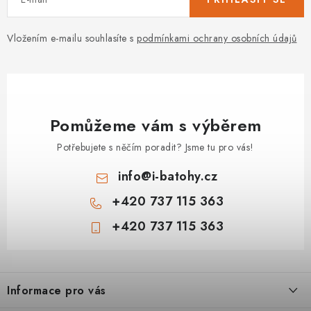
Vložením e-mailu souhlasíte s
podmínkami ochrany osobních údajů
Pomůžeme vám s výběrem
Potřebujete s něčím poradit? Jsme tu pro vás!
info
@
i-batohy.cz
+420 737 115 363
+420 737 115 363
Z
á
Informace pro vás
p