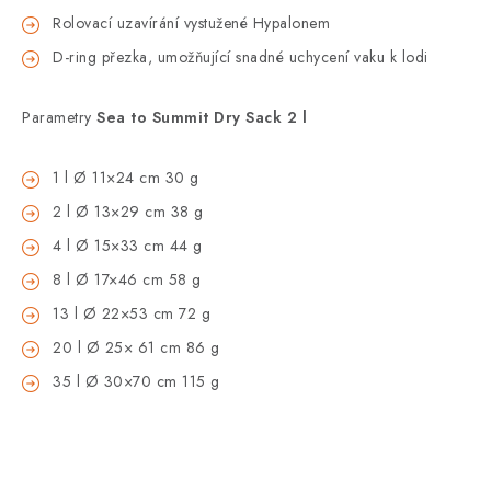
Rolovací uzavírání vystužené Hypalonem
D-ring přezka, umožňující snadné uchycení vaku k lodi
Parametry
Sea to Summit Dry Sack 2 l
1 l Ø 11×24 cm 30 g
2 l Ø 13×29 cm 38 g
4 l Ø 15×33 cm 44 g
8 l Ø 17×46 cm 58 g
13 l Ø 22×53 cm 72 g
20 l Ø 25× 61 cm 86 g
35 l Ø 30×70 cm 115 g