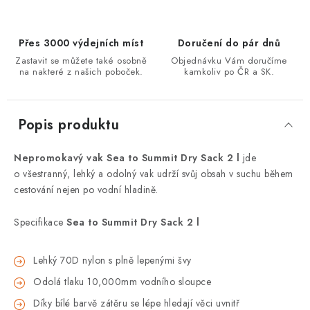
Přes 3000 výdejních míst
Doručení do pár dnů
Zastavit se můžete také osobně
Objednávku Vám doručíme
na nakteré z našich poboček.
kamkoliv po ČR a SK.
Popis produktu
Nepromokavý vak Sea to Summit Dry Sack 2 l
jde
o všestranný, lehký a odolný vak udrží svůj obsah v suchu během
cestování nejen po vodní hladině.
Specifikace
Sea to Summit Dry Sack 2 l
Lehký 70D nylon s plně lepenými švy
Odolá tlaku 10,000mm vodního sloupce
Díky bílé barvě zátěru se lépe hledají věci uvnitř