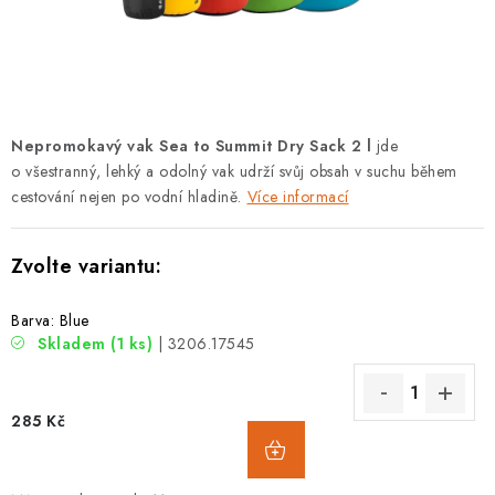
PODLE AKTIVITY
ZNAČKY
Doprava a platba
Vše o nákupu
Kontakty
Poradna
Nepromokavý vak Sea to Summit Dry Sack 2 l
jde
O nás
Blog
o všestranný, lehký a odolný vak udrží svůj obsah v suchu během
cestování nejen po vodní hladině.
Více informací
Barva: Blue
Skladem
(1 ks)
| 3206.17545
285 Kč