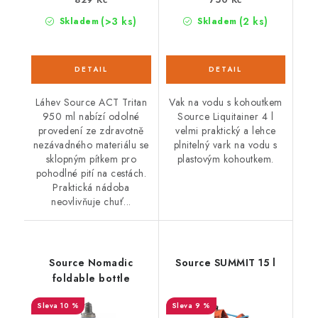
(>3 ks)
(2 ks)
Skladem
Skladem
Láhev Source ACT Tritan
Vak na vodu s kohoutkem
950 ml nabízí odolné
Source Liquitainer 4 l
provedení ze zdravotně
velmi praktický a lehce
nezávadného materiálu se
plnitelný vark na vodu s
sklopným pítkem pro
plastovým kohoutkem.
pohodlné pití na cestách.
Praktická nádoba
neovlivňuje chuť...
Source Nomadic
Source SUMMIT 15 l
foldable bottle
10 %
9 %