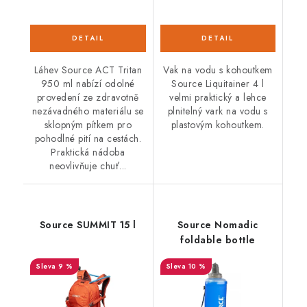
Láhev Source ACT Tritan
Vak na vodu s kohoutkem
950 ml nabízí odolné
Source Liquitainer 4 l
provedení ze zdravotně
velmi praktický a lehce
nezávadného materiálu se
plnitelný vark na vodu s
sklopným pítkem pro
plastovým kohoutkem.
pohodlné pití na cestách.
Praktická nádoba
neovlivňuje chuť...
Source SUMMIT 15 l
Source Nomadic
foldable bottle
9 %
10 %