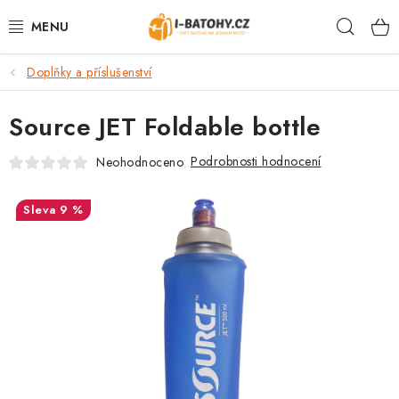
Přejít
Hleda
na
obsah
Doplňky a příslušenství
VÝPRODEJ %
Source JET Foldable bottle
BATOHY
Podrobnosti hodnocení
Neohodnoceno
TAŠKY, KABELKY
9 %
CESTOVNÍ ZAVAZADLA
LEDVINKY
PENĚŽENKY
DOPLŇKY A PŘÍSLUŠENSTVÍ