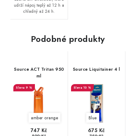
udrží nápoj teplý až 12 h a
chladný až 24 h.
Podobné produkty
Source ACT Tritan 950
Source Liquitainer 4 l
ml
9 %
10 %
amber orange
Blue
747 Kč
675 Kč
829 Kč
750 Kč