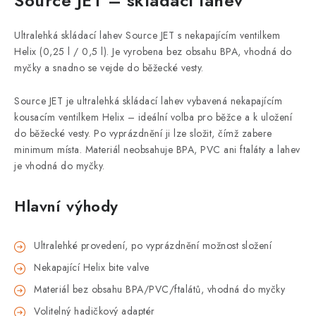
Source JET – skládací lahev
Ultralehká skládací lahev Source JET s nekapajícím ventilkem
Helix (0,25 l / 0,5 l). Je vyrobena bez obsahu BPA, vhodná do
myčky a snadno se vejde do běžecké vesty.
Source JET je ultralehká skládací lahev vybavená nekapajícím
kousacím ventilkem Helix – ideální volba pro běžce a k uložení
do běžecké vesty. Po vyprázdnění ji lze složit, čímž zabere
minimum místa. Materiál neobsahuje BPA, PVC ani ftaláty a lahev
je vhodná do myčky.
Hlavní výhody
Ultralehké provedení, po vyprázdnění možnost složení
Nekapající Helix bite valve
Materiál bez obsahu BPA/PVC/ftalátů, vhodná do myčky
Volitelný hadičkový adaptér