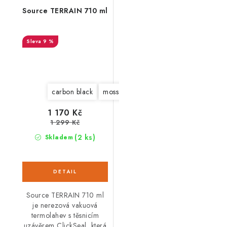
Source TERRAIN 710 ml
9 %
carbon black
moss green strap fresco green
1 170 Kč
1 299 Kč
(2 ks)
Skladem
Source TERRAIN 710 ml
je nerezová vakuová
termolahev s těsnicím
uzávěrem ClickSeal, která