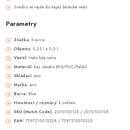
Snadno se vejde do kapsy běžecké vesty
Parametry
Značka:
Source
Objemy:
0,25 l a 0,5 l
Ventil:
Helix bite valve
Materiál:
bez obsahu BPA/PVC/ftalátů
Skládací:
ano
Myčka:
ano
Barva:
Blue
Hmotnost / rozměry:
k ověření
SKU (Match Code):
2070700125 / 2070700105
EAN:
7297210015228 / 7297210015235