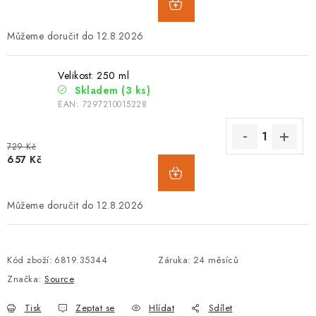
12.8.2026
Velikost: 250 ml
Skladem
(3 ks)
EAN:
7297210015228
729 Kč
657 Kč
12.8.2026
Kód zboží:
6819.35344
Záruka
:
24 měsíců
Značka:
Source
Tisk
Zeptat se
Hlídat
Sdílet