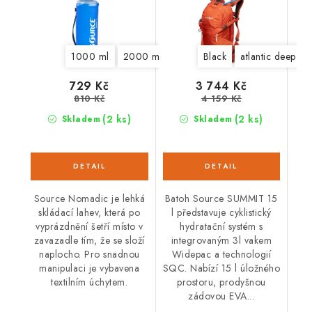
1000 ml
2000 ml
Black
atlantic deep bl
729 Kč
3 744 Kč
810 Kč
4 159 Kč
(2 ks)
(2 ks)
Skladem
Skladem
Source Nomadic je lehká
Batoh Source SUMMIT 15
skládací lahev, která po
l představuje cyklistický
vyprázdnění šetří místo v
hydratační systém s
zavazadle tím, že se složí
integrovaným 3l vakem
naplocho. Pro snadnou
Widepac a technologií
manipulaci je vybavena
SQC. Nabízí 15 l úložného
textilním úchytem.
prostoru, prodyšnou
zádovou EVA...