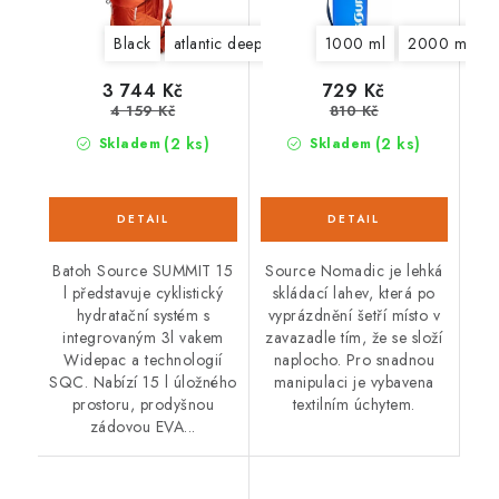
Black
atlantic deep blue
chili orange
1000 ml
2000 ml
3 744 Kč
729 Kč
4 159 Kč
810 Kč
(2 ks)
(2 ks)
Skladem
Skladem
Batoh Source SUMMIT 15
Source Nomadic je lehká
l představuje cyklistický
skládací lahev, která po
hydratační systém s
vyprázdnění šetří místo v
integrovaným 3l vakem
zavazadle tím, že se složí
Widepac a technologií
naplocho. Pro snadnou
SQC. Nabízí 15 l úložného
manipulaci je vybavena
prostoru, prodyšnou
textilním úchytem.
zádovou EVA...