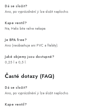
Dá se složit?
Ano, po vyprázdnění ji lze složit naplocho.
Kape ventil?
Ne, Helix bite valve nekape.
Je BPA free?
Ano (neobsahuje ani PVC a ftaláty).
Jaké objemy jsou dostupné?
0,25 l a 0,5 l.
Časté dotazy (FAQ)
Dá se složit?
Ano, po vyprázdnění ji lze složit naplocho.
Kape ventil?