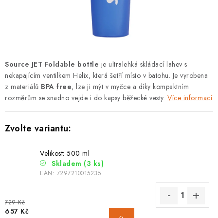
PODLE AKTIVITY
ZNAČKY
Doprava a platba
Vše o nákupu
Kontakty
Poradna
Source JET Foldable bottle
je ultralehká skládací lahev s
O nás
Blog
nekapajícím ventilkem Helix, která šetří místo v batohu. Je vyrobena
z materiálů
BPA free
, lze ji mýt v myčce a díky kompaktním
rozměrům se snadno vejde i do kapsy běžecké vesty.
Více informací
Velikost: 500 ml
Skladem
(3 ks)
EAN:
7297210015235
729 Kč
657 Kč