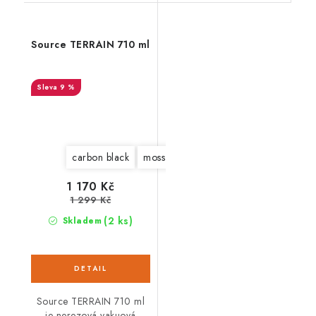
Source TERRAIN 710 ml
9 %
carbon black
moss green strap fresco green
1 170 Kč
1 299 Kč
(2 ks)
Skladem
Source TERRAIN 710 ml
je nerezová vakuová