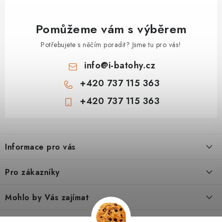
Pomůžeme vám s výběrem
Potřebujete s něčím poradit? Jsme tu pro vás!
info
@
i-batohy.cz
+420 737 115 363
+420 737 115 363
Z
á
Informace pro vás
p
a
Doprava a platba
Pro zákazníky
t
Vše o nákupu
í
Podmínky ochrany osobní údaje
Mohlo by Vás zajímat
Kontakty
Obchodní podmínky
Dárkové poukazy