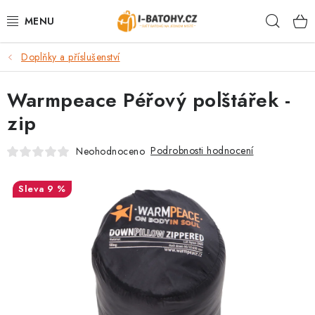
Přejít
Hleda
na
obsah
Doplňky a příslušenství
VÝPRODEJ %
Warmpeace Péřový polštářek -
BATOHY
zip
TAŠKY, KABELKY
Podrobnosti hodnocení
Neohodnoceno
CESTOVNÍ ZAVAZADLA
9 %
LEDVINKY
PENĚŽENKY
DOPLŇKY A PŘÍSLUŠENSTVÍ