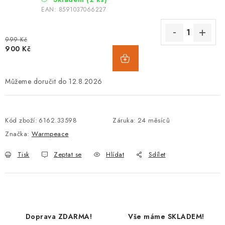
EAN:
8591037066227
999 Kč
900 Kč
12.8.2026
Kód zboží:
6162.33598
Záruka
:
24 měsíců
Značka:
Warmpeace
Tisk
Zeptat se
Hlídat
Sdílet
Doprava ZDARMA!
Vše máme SKLADEM!