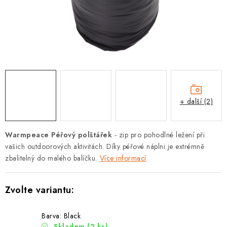
PODLE AKTIVITY
ZNAČKY
Doprava a platba
Vše o nákupu
Kontakty
Poradna
O nás
Blog
+ další (2)
Warmpeace Péřový polštářek
- zip pro pohodlné ležení při
vašich outdoorových aktivitách. Díky péřové náplni je extrémně
zbalitelný do malého balíčku.
Více informací
Barva: Black
Skladem
(2 ks)