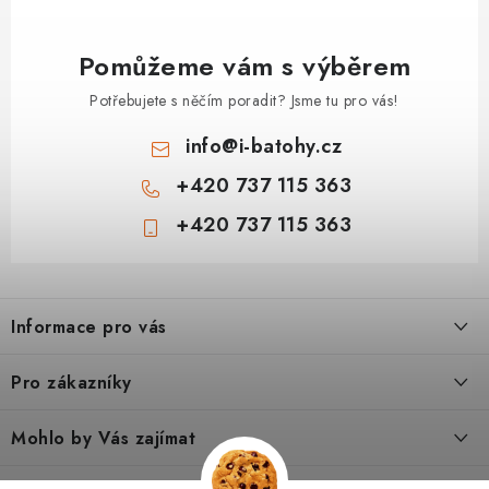
Pomůžeme vám s výběrem
Potřebujete s něčím poradit? Jsme tu pro vás!
info
@
i-batohy.cz
+420 737 115 363
+420 737 115 363
Z
á
Informace pro vás
p
a
Doprava a platba
Pro zákazníky
t
Vše o nákupu
í
Podmínky ochrany osobní údaje
Mohlo by Vás zajímat
Kontakty
Obchodní podmínky
Dárkové poukazy