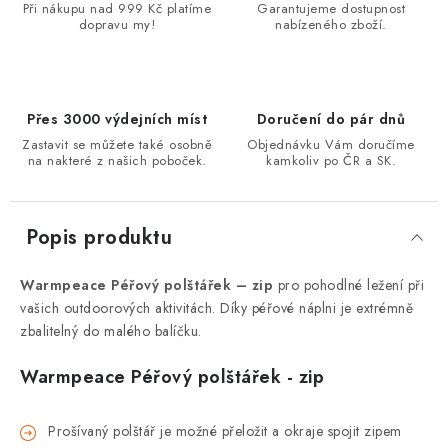
Při nákupu nad 999 Kč platíme
Garantujeme dostupnost
dopravu my!
nabízeného zboží.
Přes 3000 výdejních míst
Doručení do pár dnů
Zastavit se můžete také osobně
Objednávku Vám doručíme
na nakteré z našich poboček.
kamkoliv po ČR a SK.
Popis produktu
Warmpeace Péřový polštářek – zip
pro pohodlné ležení při
vašich outdoorových aktivitách. Díky péřové náplni je extrémně
zbalitelný do malého balíčku.
Warmpeace Péřový polštářek
-
zip
Prošívaný polštář je možné přeložit a okraje spojit zipem