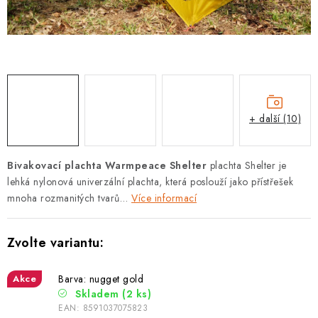
PODLE AKTIVITY
ZNAČKY
Doprava a platba
Vše o nákupu
Kontakty
Poradna
O nás
Blog
+ další (10)
Bivakovací plachta Warmpeace Shelter
plachta Shelter je
lehká nylonová univerzální plachta, která poslouží jako přístřešek
mnoha rozmanitých tvarů…
Více informací
Akce
Barva: nugget gold
Skladem
(2 ks)
EAN:
8591037075823