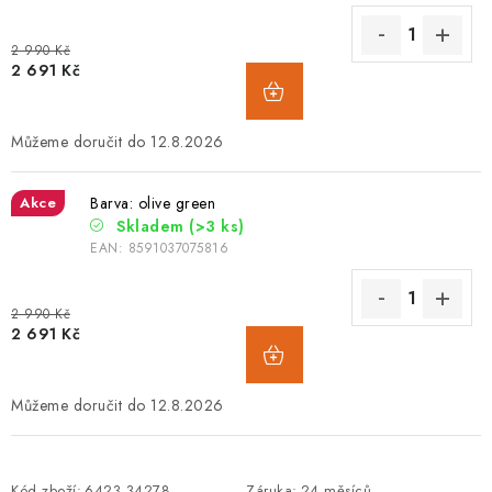
2 990 Kč
2 691 Kč
12.8.2026
Akce
Barva: olive green
Skladem
(>3 ks)
EAN:
8591037075816
2 990 Kč
2 691 Kč
12.8.2026
Kód zboží:
6423.34278
Záruka
:
24 měsíců