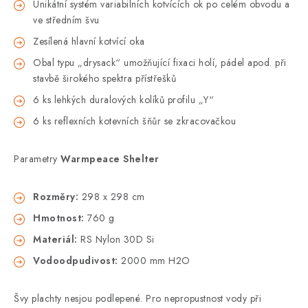
Unikátní systém variabilních kotvících ok po celém obvodu a
ve středním švu
Zesílená hlavní kotvící oka
Obal typu „drysack“ umožňující fixaci holí, pádel apod. při
stavbě širokého spektra přístřešků
6 ks lehkých duralových kolíků profilu „Y“
6 ks reflexních kotevních šňůr se zkracovačkou
Parametry
Warmpeace Shelter
Rozměry:
298 x 298 cm
Hmotnost:
760 g
Materiál:
RS Nylon 30D Si
Vodoodpudivost:
2000 mm H2O
Švy plachty nesjou podlepené. Pro nepropustnost vody při