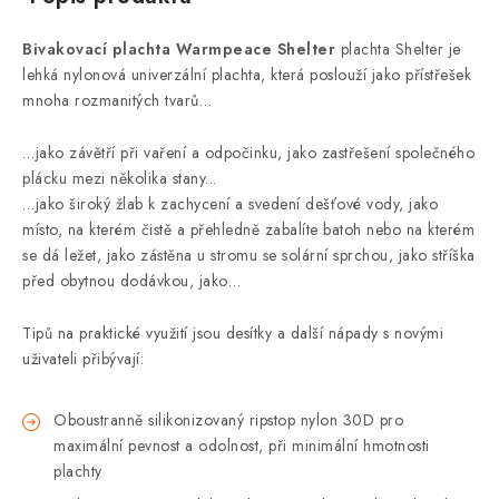
Bivakovací plachta Warmpeace Shelter
plachta Shelter je
lehká nylonová univerzální plachta, která poslouží jako přístřešek
mnoha rozmanitých tvarů…
…jako závětří při vaření a odpočinku, jako zastřešení společného
plácku mezi několika stany...
…jako široký žlab k zachycení a svedení dešťové vody, jako
místo, na kterém čistě a přehledně zabalíte batoh nebo na kterém
se dá ležet, jako zástěna u stromu se solární sprchou, jako stříška
před obytnou dodávkou, jako…
Tipů na praktické využití jsou desítky a další nápady s novými
uživateli přibývají:
Oboustranně silikonizovaný ripstop nylon 30D pro
maximální pevnost a odolnost, při minimální hmotnosti
plachty